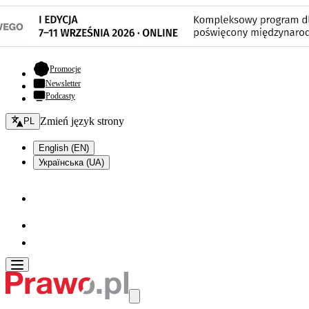
- otwiera się w nowej karcie
Promocje
Newsletter
Podcasty
Zmień język - bieżący:
Zmień język strony
PL
English (EN)
Українська (UA)