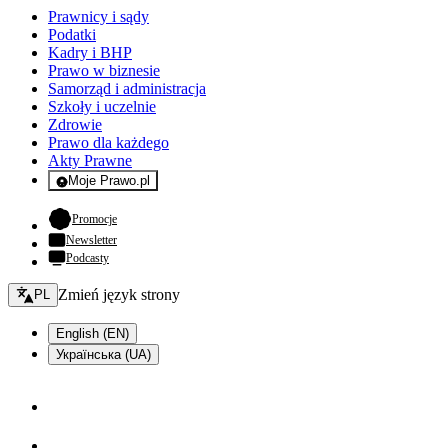
Prawnicy i sądy
Podatki
Kadry i BHP
Prawo w biznesie
Samorząd i administracja
Szkoły i uczelnie
Zdrowie
Prawo dla każdego
Akty Prawne
Moje Prawo.pl
- rejestracja i logowanie do serwisu
- otwiera się w nowej karcie
Promocje
Newsletter
Podcasty
Zmień język - bieżący:
Zmień język strony
PL
English (EN)
Українська (UA)