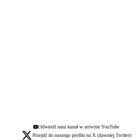
Odwiedź nasz kanał w serwisie YouTube
Youtube - otwiera się w nowej karcie
Przejdź do naszego profilu na X (dawniej Twitter)
X - otwiera się w nowej karcie