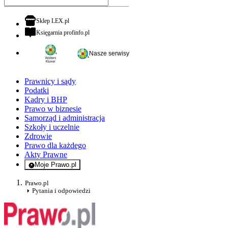
otwiera się w nowej karcie
Sklep LEX.pl
otwiera się w nowej karcie
Księgarnia profinfo.pl
Nasze serwisy
Prawnicy i sądy
Podatki
Kadry i BHP
Prawo w biznesie
Samorząd i administracja
Szkoły i uczelnie
Zdrowie
Prawo dla każdego
Akty Prawne
Moje Prawo.pl
- rejestracja i logowanie do serwisu
Prawo.pl
Pytania i odpowiedzi