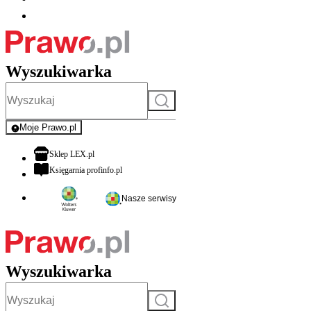
Wyszukiwarka
Szukaj
Moje Prawo.pl
- rejestracja i logowanie do serwisu
otwiera się w nowej karcie
Sklep LEX.pl
otwiera się w nowej karcie
Księgarnia profinfo.pl
Nasze serwisy
Wyszukiwarka
Szukaj