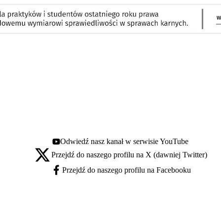
Odwiedź nasz kanał w serwisie YouTube
Youtube - otwiera się w nowej karcie
Przejdź do naszego profilu na X (dawniej Twitter)
X - otwiera się w nowej karcie
Przejdź do naszego profilu na Facebooku
Facebook - otwiera się w nowej karcie