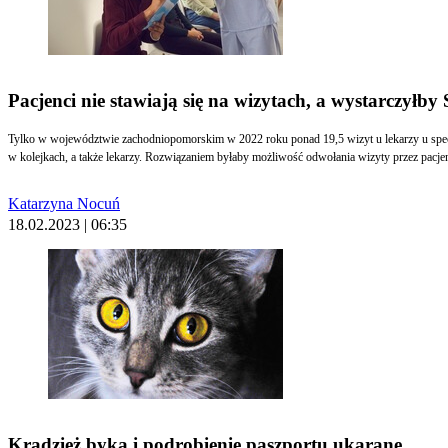
Pacjenci nie stawiają się na wizytach, a wystarczyłb
Tylko w województwie zachodniopomorskim w 2022 roku ponad 19,5 wizyt u lekarzy u specjalis
w kolejkach, a także lekarzy. Rozwiązaniem byłaby możliwość odwołania wizyty przez pacj
Katarzyna Nocuń
18.02.2023 | 06:35
Kradzież byka i podrobienie paszportu ukarane