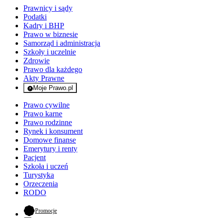
Prawnicy i sądy
Podatki
Kadry i BHP
Prawo w biznesie
Samorząd i administracja
Szkoły i uczelnie
Zdrowie
Prawo dla każdego
Akty Prawne
Moje Prawo.pl
- rejestracja i logowanie do serwisu
Prawo cywilne
Prawo karne
Prawo rodzinne
Rynek i konsument
Domowe finanse
Emerytury i renty
Pacjent
Szkoła i uczeń
Turystyka
Orzeczenia
RODO
- otwiera się w nowej karcie
Promocje