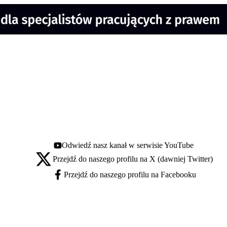
Odwiedź nasz kanał w serwisie YouTube
Youtube - otwiera się w nowej karcie
Przejdź do naszego profilu na X (dawniej Twitter)
X - otwiera się w nowej karcie
Przejdź do naszego profilu na Facebooku
Facebook - otwiera się w nowej karcie