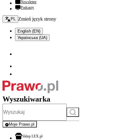
Newsletter
Podcasty
Zmień język - bieżący:
Zmień język strony
PL
English (EN)
Українська (UA)
Wyszukiwarka
Szukaj
Moje Prawo.pl
- rejestracja i logowanie do serwisu
otwiera się w nowej karcie
Sklep LEX.pl