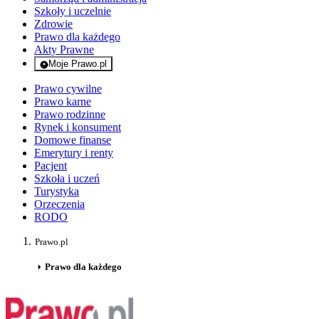
Szkoły i uczelnie
Zdrowie
Prawo dla każdego
Akty Prawne
Moje Prawo.pl
- rejestracja i logowanie do serwisu
Prawo cywilne
Prawo karne
Prawo rodzinne
Rynek i konsument
Domowe finanse
Emerytury i renty
Pacjent
Szkoła i uczeń
Turystyka
Orzeczenia
RODO
Prawo.pl
Prawo dla każdego