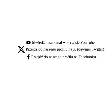
Odwiedź nasz kanał w serwisie YouTube
Youtube - otwiera się w nowej karcie
Przejdź do naszego profilu na X (dawniej Twitter)
X - otwiera się w nowej karcie
Przejdź do naszego profilu na Facebooku
Facebook - otwiera się w nowej karcie