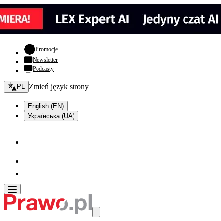
- otwiera się w nowej karcie
Promocje
Newsletter
Podcasty
Zmień język - bieżący:
Zmień język strony
PL
English (EN)
Українська (UA)