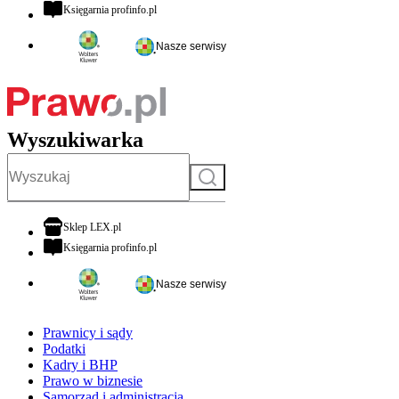
otwiera się w nowej karcie
Księgarnia profinfo.pl
Nasze serwisy
Wyszukiwarka
Szukaj
otwiera się w nowej karcie
Sklep LEX.pl
otwiera się w nowej karcie
Księgarnia profinfo.pl
Nasze serwisy
Prawnicy i sądy
Podatki
Kadry i BHP
Prawo w biznesie
Samorząd i administracja