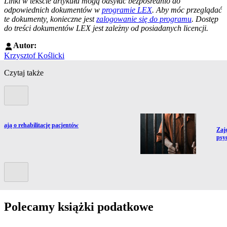
Linki w tekście artykułu mogą odsyłać bezpośrednio do
odpowiednich dokumentów w
programie LEX
. Aby móc przeglądać
te dokumenty, konieczne jest
zalogowanie się do programu
. Dostęp
do treści dokumentów LEX jest zależny od posiadanych licencji.
Autor:
Krzysztof Koślicki
Czytaj także
Poprzedni slide
ają o rehabilitację pacjentów
Prze
Zaję
psyc
Kolejny slide
Polecamy książki podatkowe