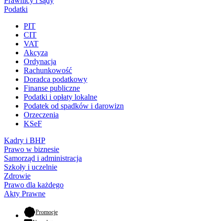
Prawnicy i sądy
Podatki
PIT
CIT
VAT
Akcyza
Ordynacja
Rachunkowość
Doradca podatkowy
Finanse publiczne
Podatki i opłaty lokalne
Podatek od spadków i darowizn
Orzeczenia
KSeF
Kadry i BHP
Prawo w biznesie
Samorząd i administracja
Szkoły i uczelnie
Zdrowie
Prawo dla każdego
Akty Prawne
- otwiera się w nowej karcie
Promocje