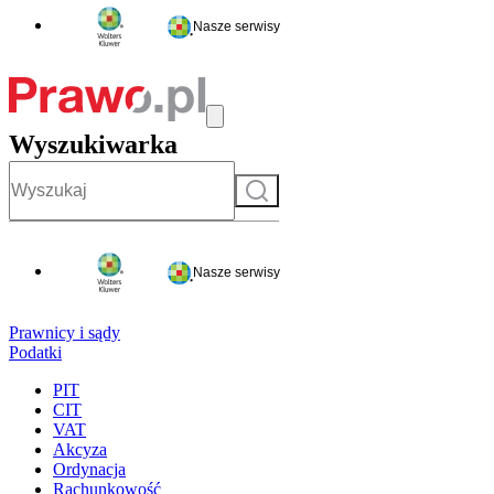
Nasze serwisy
Wyszukiwarka
Szukaj
Nasze serwisy
Prawnicy i sądy
Podatki
PIT
CIT
VAT
Akcyza
Ordynacja
Rachunkowość