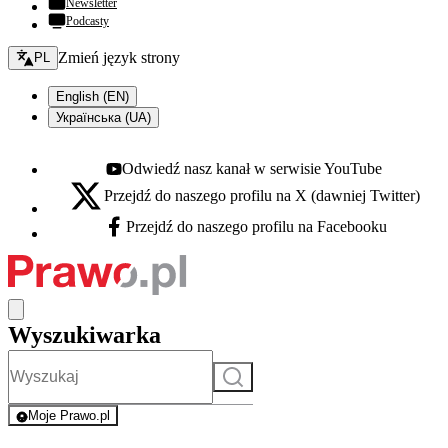
Newsletter
Podcasty
Zmień język - bieżący:
Zmień język strony
PL
English (EN)
Українська (UA)
Odwiedź nasz kanał w serwisie YouTube
Youtube - otwiera się w nowej karcie
Przejdź do naszego profilu na X (dawniej Twitter)
X - otwiera się w nowej karcie
Przejdź do naszego profilu na Facebooku
Facebook - otwiera się w nowej karcie
Wyszukiwarka
Szukaj
Moje Prawo.pl
- rejestracja i logowanie do serwisu