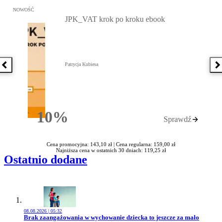
Przejdź do: JPK_VAT krok po kroku ebook, Patrycja Kubiesa - otw
NOWOŚĆ
JPK_VAT krok po kroku ebook
Patrycja Kubiesa
Poprzednia książka
N
10%
Sprawdź
Rabatu
Cena promocyjna: 143,10 zł |
Cena regularna: 159,00 zł
Najniższa cena w ostatnich 30 dniach: 119,25 zł
Ostatnio dodane
08.08.2026 | 05:32
Przejdź do artykułu:
Brak zaangażowania w wychowanie dziecka to jeszcze za mało