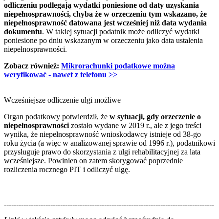
odliczeniu podlegają wydatki poniesione od daty uzyskania
niepełnosprawności, chyba że w orzeczeniu tym wskazano, że
niepełnosprawność datowana jest wcześniej niż data wydania
dokumentu
. W takiej sytuacji podatnik może odliczyć wydatki
poniesione po dniu wskazanym w orzeczeniu jako data ustalenia
niepełnosprawności.
Zobacz również:
Mikrorachunki podatkowe można
weryfikować - nawet z telefonu >>
Wcześniejsze odliczenie ulgi możliwe
Organ podatkowy potwierdził, że
w sytuacji, gdy orzeczenie o
niepełnosprawności
zostało wydane w 2019 r., ale z jego treści
wynika, że niepełnosprawność wnioskodawcy istnieje od 38-go
roku życia (a więc w analizowanej sprawie od 1996 r.), podatnikowi
przysługuje prawo do skorzystania z ulgi rehabilitacyjnej za lata
wcześniejsze. Powinien on zatem skorygować poprzednie
rozliczenia rocznego PIT i odliczyć ulgę.
--------------------------------------------------------------------------------------
--------------------------------------------------------