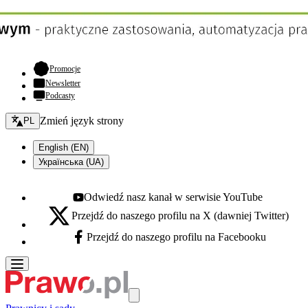
- otwiera się w nowej karcie
Promocje
Newsletter
Podcasty
Zmień język - bieżący:
Zmień język strony
PL
English (EN)
Українська (UA)
Odwiedź nasz kanał w serwisie YouTube
Youtube - otwiera się w nowej karcie
Przejdź do naszego profilu na X (dawniej Twitter)
X - otwiera się w nowej karcie
Przejdź do naszego profilu na Facebooku
Facebook - otwiera się w nowej karcie