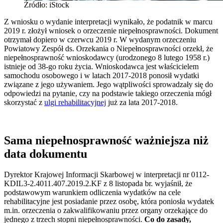
Źródło: iStock
Z wniosku o wydanie interpretacji wynikało, że podatnik w marcu
2019 r. złożył wniosek o orzeczenie niepełnosprawności. Dokument
otrzymał dopiero w czerwcu 2019 r. W wydanym orzeczeniu
Powiatowy Zespół ds. Orzekania o Niepełnosprawności orzekł, że
niepełnosprawność wnioskodawcy (urodzonego 8 lutego 1958 r.)
istnieje od 38-go roku życia. Wnioskodawca jest właścicielem
samochodu osobowego i w latach 2017-2018 ponosił wydatki
związane z jego używaniem. Jego wątpliwości sprowadzały się do
odpowiedzi na pytanie, czy na podstawie takiego orzeczenia mógł
skorzystać z
ulgi rehabilitacyjnej
już za lata 2017-2018.
Sama niepełnosprawność ważniejsza niż
data dokumentu
Dyrektor Krajowej Informacji Skarbowej w interpretacji nr 0112-
KDIL3-2.4011.407.2019.2.KF z 8 listopada br. wyjaśnił, że
podstawowym warunkiem odliczenia wydatków na cele
rehabilitacyjne jest posiadanie przez osobę, która poniosła wydatek
m.in. orzeczenia o zakwalifikowaniu przez organy orzekające do
jednego z trzech stopni niepełnosprawności.
Co do zasady,