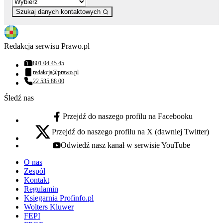
Szukaj danych kontaktowych
Redakcja serwisu Prawo.pl
801 04 45 45
Numer telefonu:
redakcja@prawo.pl
Adres email:
22 535 88 00
Numer telefonu:
Śledź nas
Przejdź do naszego profilu na Facebooku
facebook - otwiera się w nowej karcie
Przejdź do naszego profilu na X (dawniej Twitter)
x - otwiera się w nowej karcie
Odwiedź nasz kanał w serwisie YouTube
youtube - otwiera się w nowej karcie
O nas
Zespół
Kontakt
Regulamin
Księgarnia Profinfo.pl
Wolters Kluwer
FEPI