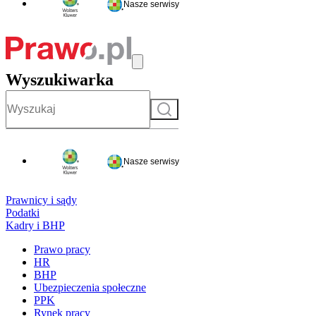
Nasze serwisy
Wyszukiwarka
Szukaj
Nasze serwisy
Prawnicy i sądy
Podatki
Kadry i BHP
Prawo pracy
HR
BHP
Ubezpieczenia społeczne
PPK
Rynek pracy