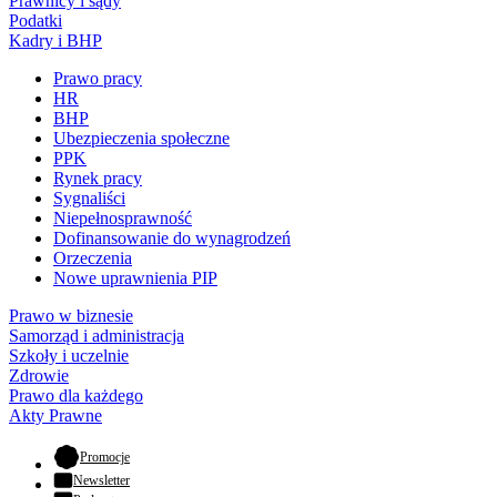
Prawnicy i sądy
Podatki
Kadry i BHP
Prawo pracy
HR
BHP
Ubezpieczenia społeczne
PPK
Rynek pracy
Sygnaliści
Niepełnosprawność
Dofinansowanie do wynagrodzeń
Orzeczenia
Nowe uprawnienia PIP
Prawo w biznesie
Samorząd i administracja
Szkoły i uczelnie
Zdrowie
Prawo dla każdego
Akty Prawne
- otwiera się w nowej karcie
Promocje
Newsletter