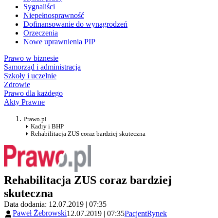
Sygnaliści
Niepełnosprawność
Dofinansowanie do wynagrodzeń
Orzeczenia
Nowe uprawnienia PIP
Prawo w biznesie
Samorząd i administracja
Szkoły i uczelnie
Zdrowie
Prawo dla każdego
Akty Prawne
Prawo.pl
Kadry i BHP
Rehabilitacja ZUS coraz bardziej skuteczna
Rehabilitacja ZUS coraz bardziej
skuteczna
Data dodania: 12.07.2019 | 07:35
Paweł Żebrowski
12.07.2019 | 07:35
Pacjent
Rynek