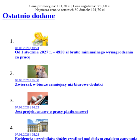
Cena promocyjna: 101,70 zł |
Cena regularna: 339,00 zł
Najniższa cena w ostatnich 30 dniach: 101,70 zł
Ostatnio dodane
08.08.2026 | 10:24
Przejdź do artykułu:
Od 1 stycznia 2027 r. – 4950 zł brutto minimalnego wynagrodzenia
za pracę
08.08.2026 | 05:30
Przejdź do artykułu:
Zwierzak w biurze cenniejszy niż biurowe dodatki
07.08.2026 | 16:23
Przejdź do artykułu:
Jest projekt ustawy o pracy platformowej
07.08.2026 | 05:28
Przejdź do artykułu:
Ewidencja urzędników służby cywilnej pod dużym znakiem zapytania