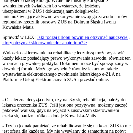
pomyśleć o takiej kuracji. Wcale nie musimy korzystać z
wymienionych świadczeń bo wystarczy, że jesteśmy
ubezpieczeni w ZUS i dokuczają nam dolegliwości
uniemożliwiające aktywne wykonywanie swojego zawodu – mówi
regionalny rzecznik prasowy ZUS na Dolnym Śląsku Iwona
Kowalska-Matis.
Sprawdź w LEX:
Jaki rodzaj urlopu powinien otrzymać nauczyciel,
który otrzymał skierowanie do sanatorium? >
Wniosek o skierowanie na rehabilitację leczniczą może wystawić
każdy lekarz posiadający prawo wykonywania zawodu, również ten
w ramach prywatnej praktyki. Dokument może być sporządzony w
dowolnej formie. Może go wypełnić również lekarz w trakcie
wystawiania elektronicznego zwolnienia lekarskiego e-ZLA na
Platformie Usług Elektronicznych ZUS i przesłać online.
- Ostateczna decyzja o tym, czy należy się rehabilitacja, należy do
lekarza orzecznika ZUS. Jeśli jest ona pozytywna, możemy zacząć
pakować walizki, gdyż na wyjazd z zusowskim skierowaniem
czeka się bardzo krótko – dodaje Kowalska-Matis.
- Trzeba jednak pamiętać, ze rehabilitowanie się na koszt ZUS to nie
jest oferta dla każdego. My nie wysyłamy do sanatorium na pobyt