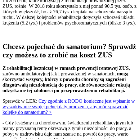
Liczba osób, które korzystają z rehabilitacji prowadzonej przez
ZUS, rośnie. W 2018 roku skorzystało z niej ponad 90,5 tys. osób, z
których większość, bo aż 76,7 tys. cierpiała na schorzenia narządu
ruchu. W dalszej kolejności rehabilitacja dotyczyła schorzeń układu
krążenia (5,2 tys.) i problemów psychosomatycznych (blisko 3 tys.).
Chcesz pojechać do sanatorium? Sprawdź
czy możesz to zrobić na koszt ZUS
Z rehabilitacji leczniczej w ramach prewencji rentowej ZUS
,
zarówno ambulatoryjnej jak i prowadzonej w sanatoriach,
mogą
skorzystać wszyscy, którzy z powodu choroby są zagrożeni
długotrwałą niezdolnością do pracy, ale równocześnie rokują
odzyskanie tej zdolności po przeprowadzeniu rehabilitacji.
Sprawdź w LEX:
Czy zgodnie z RODO konieczne jest wpisanie w
wyszukiwarce swojej pełnej daty urodzenia, aby móc sprawdzić
kolejkę do sanatorium? >
- Gdy jesteśmy na chorobowym, świadczeniu rehabilitacyjnym lub
mamy przyznaną rentę okresową z tytułu niezdolności do pracy, a
pobyt w uzdrowisku daje nam szanse na powrót do pracy, warto