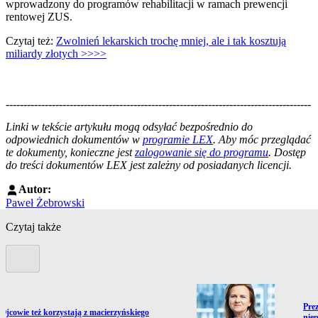
wprowadzony do programów rehabilitacji w ramach prewencji
rentowej ZUS.
Czytaj też:
Zwolnień lekarskich trochę mniej, ale i tak kosztują
miliardy złotych
>>>>
--------------------------------------------------------------------------------------
--------------------------------------------------------
Linki w tekście artykułu mogą odsyłać bezpośrednio do
odpowiednich dokumentów w
programie LEX
. Aby móc przeglądać
te dokumenty, konieczne jest
zalogowanie się do programu
. Dostęp
do treści dokumentów LEX jest zależny od posiadanych licencji.
Autor:
Paweł Żebrowski
Czytaj także
Poprzedni slide
Prze
Pre
ź do artykułu:
Ojcowie też korzystają z macierzyńskiego
nie