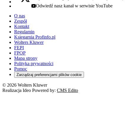
x - otwiera się w nowej karcie
Odwiedź nasz kanał w serwisie YouTube
youtube - otwiera się w nowej karcie
O nas
Zespół
Kontakt
Regulamin
Księgarnia Profinfo.pl
Wolters Kluwer
FEPI
FPOP
Mapa strony
Polityka prywatności
Pomoc
Zarządzaj preferencjami plików cookie
© 2026 Wolters Kluwer
Realizacja Ideo Powered by:
CMS Edito