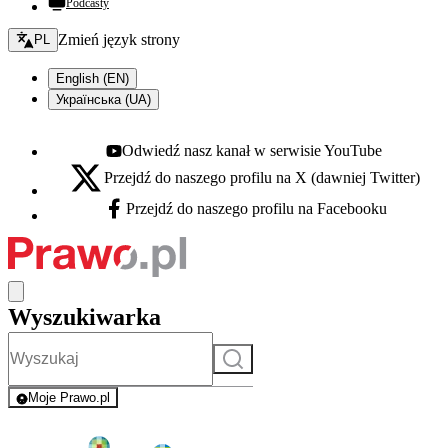
Podcasty
Zmień język - bieżący:
Zmień język strony
PL
English (EN)
Українська (UA)
Odwiedź nasz kanał w serwisie YouTube
Youtube - otwiera się w nowej karcie
Przejdź do naszego profilu na X (dawniej Twitter)
X - otwiera się w nowej karcie
Przejdź do naszego profilu na Facebooku
Facebook - otwiera się w nowej karcie
Wyszukiwarka
Szukaj
Moje Prawo.pl
- rejestracja i logowanie do serwisu