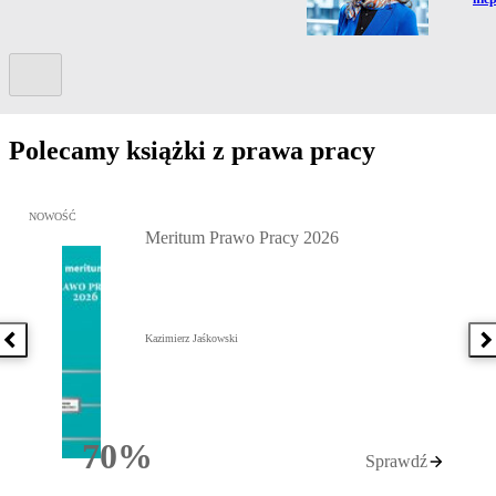
Kolejny slide
Polecamy książki z prawa pracy
Przejdź do: Meritum Prawo Pracy 2026, Kazimierz Jaśkowski - otw
NOWOŚĆ
Meritum Prawo Pracy 2026
Kazimierz Jaśkowski
Poprzednia książka
N
70%
Sprawdź
Rabatu