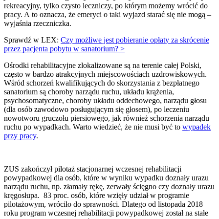
rekreacyjny, tylko czysto leczniczy, po którym możemy wrócić do
pracy. A to oznacza, że emeryci o taki wyjazd starać się nie mogą –
wyjaśnia rzeczniczka.
Sprawdź w LEX:
Czy możliwe jest pobieranie opłaty za skrócenie
przez pacjenta pobytu w sanatorium? >
Ośrodki rehabilitacyjne zlokalizowane są na terenie całej Polski,
często w bardzo atrakcyjnych miejscowościach uzdrowiskowych.
Wśród schorzeń kwalifikujących do skorzystania z bezpłatnego
sanatorium są choroby narządu ruchu, układu krążenia,
psychosomatyczne, choroby układu oddechowego, narządu głosu
(dla osób zawodowo posługującym się głosem), po leczeniu
nowotworu gruczołu piersiowego, jak również schorzenia narządu
ruchu po wypadkach. Warto wiedzieć, że nie musi być to
wypadek
przy pracy
.
ZUS zakończył pilotaż stacjonarnej wczesnej rehabilitacji
powypadkowej dla osób, które w wyniku wypadku doznały urazu
narządu ruchu, np. złamały rękę, zerwały ścięgno czy doznały urazu
kręgosłupa. 83 proc. osób, które wzięły udział w programie
pilotażowym, wróciło do sprawności. Dlatego od listopada 2018
roku program wczesnej rehabilitacji powypadkowej został na stałe