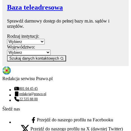
Baza teleadresowa
Sprawdź darmowy dostęp do pełnej bazy m.in. sądów i
urzędów.
Rodzaj instytucji:
Województwo:
Szukaj danych kontaktowych
Redakcja serwisu Prawo.pl
801 04 45 45
Numer telefonu:
redakcja@prawo.pl
Adres email:
22 535 88 00
Numer telefonu:
Śledź nas
Przejdź do naszego profilu na Facebooku
facebook - otwiera się w nowej karcie
Przejdź do naszego profilu na X (dawniej Twitter)