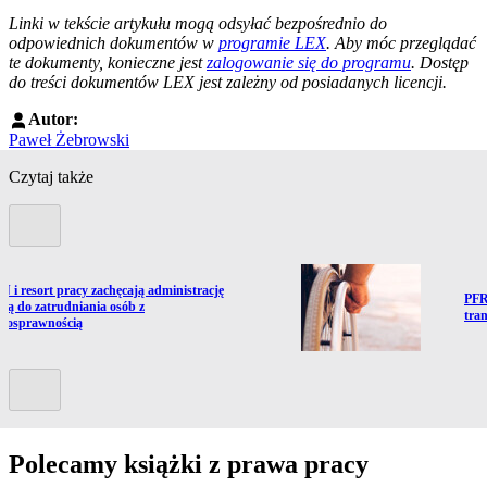
--------------------------------------------------------
Linki w tekście artykułu mogą odsyłać bezpośrednio do
odpowiednich dokumentów w
programie LEX
. Aby móc przeglądać
te dokumenty, konieczne jest
zalogowanie się do programu
. Dostęp
do treści dokumentów LEX jest zależny od posiadanych licencji.
Autor:
Paweł Żebrowski
Czytaj także
Poprzedni slide
ź do artykułu:
 i resort pracy zachęcają administrację
Prze
PFR
wą do zatrudniania osób z
tra
łnosprawnością
Kolejny slide
Polecamy książki z prawa pracy