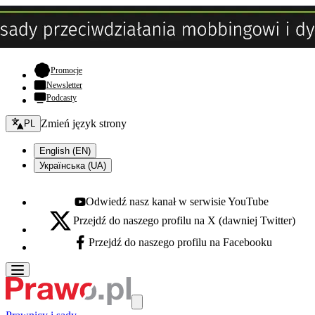
- otwiera się w nowej karcie
Promocje
Newsletter
Podcasty
Zmień język - bieżący:
Zmień język strony
PL
English (EN)
Українська (UA)
Odwiedź nasz kanał w serwisie YouTube
Youtube - otwiera się w nowej karcie
Przejdź do naszego profilu na X (dawniej Twitter)
X - otwiera się w nowej karcie
Przejdź do naszego profilu na Facebooku
Facebook - otwiera się w nowej karcie