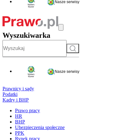
Nasze serwisy
Wyszukiwarka
Szukaj
Nasze serwisy
Prawnicy i sądy
Podatki
Kadry i BHP
Prawo pracy
HR
BHP
Ubezpieczenia społeczne
PPK
Rynek pracy