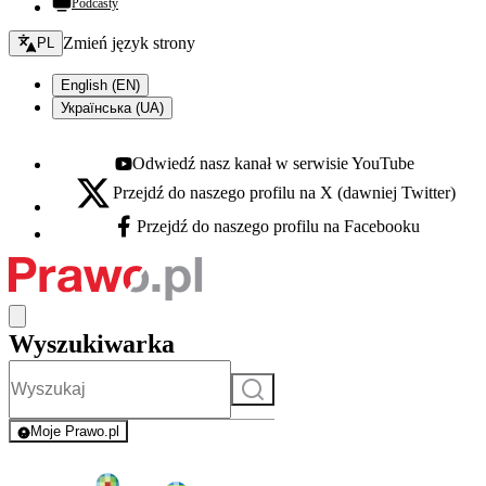
Podcasty
Zmień język - bieżący:
Zmień język strony
PL
English (EN)
Українська (UA)
Odwiedź nasz kanał w serwisie YouTube
Youtube - otwiera się w nowej karcie
Przejdź do naszego profilu na X (dawniej Twitter)
X - otwiera się w nowej karcie
Przejdź do naszego profilu na Facebooku
Facebook - otwiera się w nowej karcie
Wyszukiwarka
Szukaj
Moje Prawo.pl
- rejestracja i logowanie do serwisu