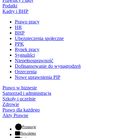
Prawnicy i sądy
Podatki
Kadry i BHP
Prawo pracy
HR
BHP
Ubezpieczenia społeczne
PPK
Rynek pracy
Sygnaliści
Niepełnosprawność
Dofinansowanie do wynagrodzeń
Orzeczenia
Nowe uprawnienia PIP
Prawo w biznesie
Samorząd i administracja
Szkoły i uczelnie
Zdrowie
Prawo dla każdego
Akty Prawne
- otwiera się w nowej karcie
Promocje
Newsletter