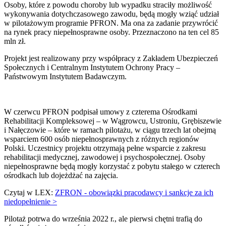
Osoby, które z powodu choroby lub wypadku straciły możliwość
wykonywania dotychczasowego zawodu, będą mogły wziąć udział
w pilotażowym programie PFRON. Ma ona za zadanie przywrócić
na rynek pracy niepełnosprawne osoby. Przeznaczono na ten cel 85
mln zł.
Projekt jest realizowany przy współpracy z Zakładem Ubezpieczeń
Społecznych i Centralnym Instytutem Ochrony Pracy –
Państwowym Instytutem Badawczym.
W czerwcu PFRON podpisał umowy z czterema Ośrodkami
Rehabilitacji Kompleksowej – w Wągrowcu, Ustroniu, Grębiszewie
i Nałęczowie – które w ramach pilotażu, w ciągu trzech lat obejmą
wsparciem 600 osób niepełnosprawnych z różnych regionów
Polski. Uczestnicy projektu otrzymają pełne wsparcie z zakresu
rehabilitacji medycznej, zawodowej i psychospołecznej. Osoby
niepełnosprawne będą mogły korzystać z pobytu stałego w czterech
ośrodkach lub dojeżdżać na zajęcia.
Czytaj w LEX:
ZFRON - obowiązki pracodawcy i sankcje za ich
niedopełnienie >
Pilotaż potrwa do września 2022 r., ale pierwsi chętni trafią do