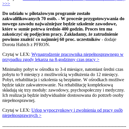
>>>
Do udziału w pilotażowym programie zostało
zakwalifikowanych 70 osób. - W procesie przygotowywania do
nowego zawodu najważniejsze będzie szkolenie zawodowe,
które w sumie potrwa średnio 400 godzin. Proces ten ma
zakończyć się podjęciem pracy. Zakładamy, że zatrudnienie
powinno znaleźć co najmniej 60 proc. uczestników
- dodaje
Dorota Habich z PFRON.
Czytaj w LEX:
Wynagrodzenie pracownika niepełnosprawnego w
przypadku zgody lekarza na 8-godzinny czas pracy >
Minimalny pobyt w ośrodku to 3-4 miesiące, natomiast średni czas
pobytu to 9 miesięcy z możliwością wydłużenia do 12 miesięcy.
Pobyt, rehabilitacja i szkolenia są bezpłatne. W ośrodkach możliwe
będzie także zakwaterowanie. Na rehabilitację kompleksową
składają się trzy moduły: zawodowy, psychospołeczny i medyczny.
Ich realizacja będzie indywidualnie dostosowana do potrzeb osoby
niepełnosprawnej.
Czytaj w LEX:
Urlop wypoczynkowy i zwolnienia od pracy osób
niepełnosprawnych >
--------------------------------------------------------------------------------------