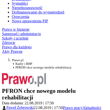
Sygnaliści
Niepełnosprawność
Dofinansowanie do wynagrodzeń
Orzeczenia
Nowe uprawnienia PIP
Prawo w biznesie
Samorząd i administracja
Szkoły i uczelnie
Zdrowie
Prawo dla każdego
Akty Prawne
Prawo.pl
Kadry i BHP
PFRON chce nowego modelu rehabilitacji
PFRON chce nowego modelu
rehabilitacji
Data dodania: 22.08.2019 | 17:50
Paweł Żebrowski
22.08.2019 | 17:50
Prawo pracy
Aktualności