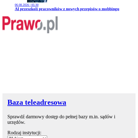
06.08.2026 | 05:30
Przejdź do artykułu:
AI przeszkoli pracowników z nowych przepisów o mobbingu
Baza teleadresowa
Sprawdź darmowy dostęp do pełnej bazy m.in. sądów i
urzędów.
Rodzaj instytucji: