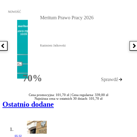
Przejdź do: Meritum Prawo Pracy 2026, Kazimierz Jaśkowski - otw
NOWOŚĆ
Meritum Prawo Pracy 2026
Kazimierz Jaśkowski
Poprzednia książka
N
70%
Sprawdź
Rabatu
Cena promocyjna: 101,70 zł |
Cena regularna: 339,00 zł
Najniższa cena w ostatnich 30 dniach: 101,70 zł
Ostatnio dodane
05:32