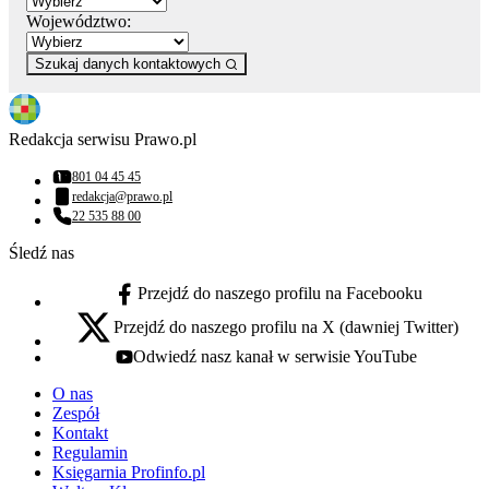
Województwo:
Szukaj danych kontaktowych
Redakcja serwisu Prawo.pl
801 04 45 45
Numer telefonu:
redakcja@prawo.pl
Adres email:
22 535 88 00
Numer telefonu:
Śledź nas
Przejdź do naszego profilu na Facebooku
facebook - otwiera się w nowej karcie
Przejdź do naszego profilu na X (dawniej Twitter)
x - otwiera się w nowej karcie
Odwiedź nasz kanał w serwisie YouTube
youtube - otwiera się w nowej karcie
O nas
Zespół
Kontakt
Regulamin
Księgarnia Profinfo.pl