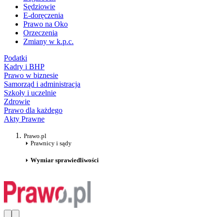
Sędziowie
E-doręczenia
Prawo na Oko
Orzeczenia
Zmiany w k.p.c.
Podatki
Kadry i BHP
Prawo w biznesie
Samorząd i administracja
Szkoły i uczelnie
Zdrowie
Prawo dla każdego
Akty Prawne
Prawo.pl
Prawnicy i sądy
Wymiar sprawiedliwości