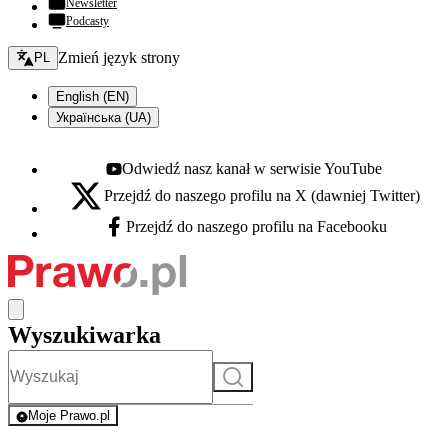
Newsletter
Podcasty
Zmień język - bieżący:
Zmień język strony
PL
English (EN)
Українська (UA)
Odwiedź nasz kanał w serwisie YouTube
Youtube - otwiera się w nowej karcie
Przejdź do naszego profilu na X (dawniej Twitter)
X - otwiera się w nowej karcie
Przejdź do naszego profilu na Facebooku
Facebook - otwiera się w nowej karcie
Wyszukiwarka
Szukaj
Moje Prawo.pl
- rejestracja i logowanie do serwisu