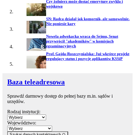
Czy żołnierz może dostać emeryturę zwykłą i
wojskową
SN: Radca działał jak komornik, ale samowolnie.
Nie poniesie kary
Nowela adwokacka wraca do Sejmu, Senat
przywrócił "akademików" w komisjach
egzaminacyjnych
Prof. Gajda-Roszczynialska: Już wkrótce projekt
regulujący status i pozycję aplikantów KSSiP
Baza teleadresowa
Sprawdź darmowy dostęp do pełnej bazy m.in. sądów i
urzędów.
Rodzaj instytucji:
Województwo:
Szukaj danych kontaktowych