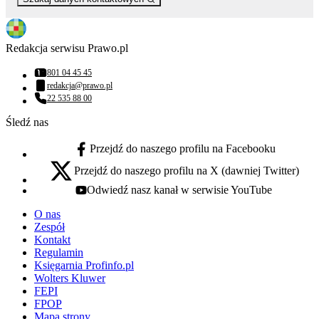
Redakcja serwisu Prawo.pl
801 04 45 45
Numer telefonu:
redakcja@prawo.pl
Adres email:
22 535 88 00
Numer telefonu:
Śledź nas
Przejdź do naszego profilu na Facebooku
facebook - otwiera się w nowej karcie
Przejdź do naszego profilu na X (dawniej Twitter)
x - otwiera się w nowej karcie
Odwiedź nasz kanał w serwisie YouTube
youtube - otwiera się w nowej karcie
O nas
Zespół
Kontakt
Regulamin
Księgarnia Profinfo.pl
Wolters Kluwer
FEPI
FPOP
Mapa strony