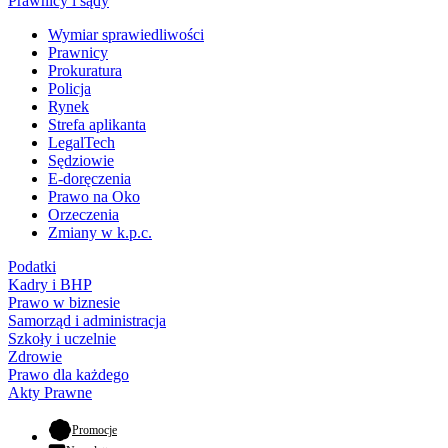
Prawnicy i sądy
Wymiar sprawiedliwości
Prawnicy
Prokuratura
Policja
Rynek
Strefa aplikanta
LegalTech
Sędziowie
E-doręczenia
Prawo na Oko
Orzeczenia
Zmiany w k.p.c.
Podatki
Kadry i BHP
Prawo w biznesie
Samorząd i administracja
Szkoły i uczelnie
Zdrowie
Prawo dla każdego
Akty Prawne
- otwiera się w nowej karcie
Promocje