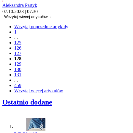
Aleksandra Partyk
07.10.2023 | 07:30
Wczytaj więcej artykułów
Wczytaj poprzednie artykuły
1
...
125
126
127
128
129
130
131
...
459
Wczytaj więcej artykułów
Ostatnio dodane
06.08.2026 | 16:24