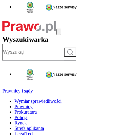
Nasze serwisy
Wyszukiwarka
Szukaj
Nasze serwisy
Prawnicy i sądy
Wymiar sprawiedliwości
Prawnicy
Prokuratura
Policja
Rynek
Strefa aplikanta
LegalTech