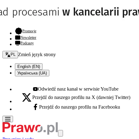
- otwiera się w nowej karcie
Promocje
Newsletter
Podcasty
Zmień język - bieżący:
Zmień język strony
PL
English (EN)
Українська (UA)
Odwiedź nasz kanał w serwisie YouTube
Youtube - otwiera się w nowej karcie
Przejdź do naszego profilu na X (dawniej Twitter)
X - otwiera się w nowej karcie
Przejdź do naszego profilu na Facebooku
Facebook - otwiera się w nowej karcie