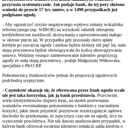
przyrasta systematycznie. Jak podaje bank, do tej pory złożono
wnioski do prawie 17 tys. umów, a w 1490 przypadkach już
podpisano ugodę.
- Aby ograniczyć ryzyko negatywnego wpływu zmiany wskaźnika
referencyjnego (np. WIBOR) na wysokość odsetek oferujemy
kredytobiorcom możliwość skorzystania z oprocentowania stałego
w okresie pięciu lat. W przypadku gdy pozostały okres spłaty
kredytu po zawarciu ugody i aneksu będzie krótszy niż pięć lat, stała
stopa procentowa będzie obowiązywała do końca obowiązywania
umowy. Widzimy rosnące zainteresowanie klientów propozycją
ugody ze stałą stopą procentową - podaje Małgorzata Witkowska,
specjalista z PKO BP.
Pełnomocnicy frankowiczów jednak do propozycji ugodowych
podchodzą sceptycznie.
- Częstokroć okazuje się, że oferowana przez bank ugoda wcale
nie jest taka korzystna, jak ją bank przedstawia
. Przeciwnie,
wielu kredytobiorców dopiero teraz, na skutek porównania
warunków ewentualnego porozumienia z bankiem z szacunkiem
korzyści, jakie może przynieść pozytywne rozstrzygnięcie sądowe
dochodzi do przekonania, że najwyższy czas nie na ugodę, lecz na
wytoczenie powództwa. Nie tak dawno analizowałem przypadek, w
którym bank oferował swojemu klientowi redukcję salda kredytu o