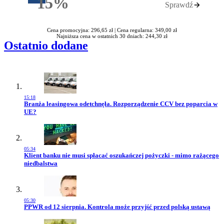
15%
Sprawdź
Rabatu
Cena promocyjna: 296,65 zł |
Cena regularna: 349,00 zł
Najniższa cena w ostatnich 30 dniach: 244,30 zł
Ostatnio dodane
15:18
Przejdź do artykułu:
Branża leasingowa odetchnęła. Rozporządzenie CCV bez poparcia w
UE?
05:34
Przejdź do artykułu:
Klient banku nie musi spłacać oszukańczej pożyczki - mimo rażącego
niedbalstwa
05:30
Przejdź do artykułu:
PPWR od 12 sierpnia. Kontrola może przyjść przed polską ustawą