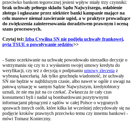
przeciwko bankom tegorocznej jesieni wpływ miały trzy czynniki:
brak uchwały pełnego składu Sądu Najwyższego, osłabienie
złotego i ogłaszane przez niektóre banki kampanie mające na
celu masowe niemal zawieranie ugód, a w praktyce prowadzące
do zwiększenia zainteresowania doradztwem prawnym i oceną
szans procesowych.
Czytaj też:
Izba Cywilna SN nie podjęła uchwały frankowej,
pyta TSUE o powoływanie sędziów
>>
- Samo oczekiwanie na uchwałę powodowało nierzadko decyzje o
wstrzymaniu się czy to z wysłaniem swojej umowy kredytu do
weryfikacji, czy też z decyzją o podpisaniu
umowy zlecenia
z
wybraną kancelarią. Jak tylko gruchnęła wiadomość, że uchwały
SN nie będzie w najbliższym czasie, albo nawet w ogóle z uwagi na
patową sytuację w samym Sądzie Najwyższym, kredytobiorcy
uznali, że nie ma już na co czekać. Zwłaszcza że cały czas
konsumenci byli i nadal są bombardowani pozytywnymi
informacjami płynącymi z sądów w całej Polsce o wygranych
sprawach innych osób, które kilka lat wcześniej zdecydowały się na
podjęcie kroków prawnych przeciwko temu czy innemu bankowi -
mówi Tomasz Konieczny.