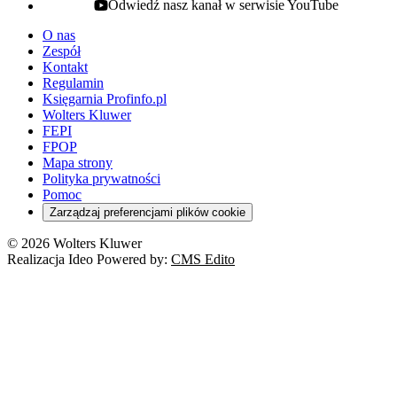
Odwiedź nasz kanał w serwisie YouTube
youtube - otwiera się w nowej karcie
O nas
Zespół
Kontakt
Regulamin
Księgarnia Profinfo.pl
Wolters Kluwer
FEPI
FPOP
Mapa strony
Polityka prywatności
Pomoc
Zarządzaj preferencjami plików cookie
© 2026 Wolters Kluwer
Realizacja Ideo Powered by:
CMS Edito