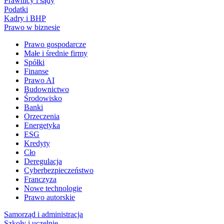
Prawnicy i sądy
Podatki
Kadry i BHP
Prawo w biznesie
Prawo gospodarcze
Małe i średnie firmy
Spółki
Finanse
Prawo AI
Budownictwo
Środowisko
Banki
Orzeczenia
Energetyka
ESG
Kredyty
Cło
Deregulacja
Cyberbezpieczeństwo
Franczyza
Nowe technologie
Prawo autorskie
Samorząd i administracja
Szkoły i uczelnie