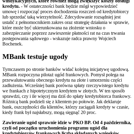
windykacyjnych, które również mogą zwiększyć koszty obsługi
kredytu.
- W ostateczności bank będzie mógł wypowiedzieć
umowę i rozpocząć proces dochodzenia roszczeń od kredytobiorcy
lub sprzedać taką wierzytelność. Zdecydowanie rozsądniej jest
ustalić z pełnomocnikiem zakres oraz strategię działania w sprawie,
które może być ukierunkowana na złożenie wniosku o
zabezpieczanie poprzez zawieszenie płatności rat na czas trwania
postępowania sądowego - wskazuje radca prawny Wojciech
Bochenek.
MBank testuje ugody
Tymczasem po stronie banków widać kolejną inicjatywę ugodową.
MBank rozpoczyna pilotaż ugód frankowych. Pomysł polega na
przewalutowaniu obecnego kredytu na złote i umorzeniu części
zadłużenia. Wcześniej bank porówna spłaty rzeczywistego kredytu
we frankach z hipotetycznym kredytem w złotych. W ten sposób
sprawdzi, czy i ile więcej ma dziś do spłaty kredytobiorca frankowy.
Różnicą bank podzieli się z klientem po połowie. Jak deklaruje
bank, oszczędności dla klientów, którzy zaciągali kredyty w czasie,
kiedy frank był najsłabszy, mogą sięgnąć 20 proc.
Zawieranie ugód sprawnie idzie w PKO BP. Od 4 października,
czyli od początku uruchomienia programu ugód dla
kredytobiorców frankowych liczba składanych wniosków