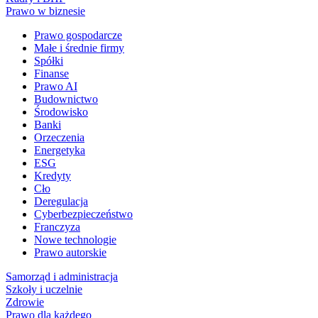
Prawo w biznesie
Prawo gospodarcze
Małe i średnie firmy
Spółki
Finanse
Prawo AI
Budownictwo
Środowisko
Banki
Orzeczenia
Energetyka
ESG
Kredyty
Cło
Deregulacja
Cyberbezpieczeństwo
Franczyza
Nowe technologie
Prawo autorskie
Samorząd i administracja
Szkoły i uczelnie
Zdrowie
Prawo dla każdego