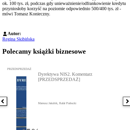
ok. 100 tys. zł, podczas gdy unieważnienie/odfrankowienie kredytu
przyniosłoby korzyść na poziomie odpowiednio 500/400 tys. zł -
mówi Tomasz Konieczny.
Autor:
Regina Skibińska
Polecamy książki biznesowe
Przejdź do: Dyrektywa NIS2. Komentarz [PRZEDSPRZEDAŻ], Mateu
PRZEDSPRZEDAŻ
Dyrektywa NIS2. Komentarz
[PRZEDSPRZEDAŻ]
Poprzednia książka
N
Mateusz Jakubik, Rafał Prabucki