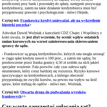
przeliczonej przy bank i pozostałej do spłaty, następnie pozywając
kredytobiorcę, zatem na takie działanie kredytobiorca musi być
przygotowany prawnie i psychologicznie - mówi Olejnik.
Czytaj też:
Frankowicz kredyt unieważni, ale na wykreślenie
hipoteki poczeka
>
Adwokat Dawid Woźniak z kancelarii CDZ Chajec i Wspólnicy z
kolei uważa, że
jest zbyt wcześnie, by ocenić wpływ ostatnich
zmian kursowych na wzrost zainteresowania skierowaniem
sprawy do sądu.
- Frankowicze są grupą kredytobiorców, których rata mogła urosnąć
w ciągu spłat kredytu nawet o 100 proc., a zatem nie sądzę, by
przekroczenie przez franka granicy 4,50 zł zrobiło na nich jakieś
specjalne wrażenie. Fala pozwów cały czas zalewa sądy
strumieniem, który coraz bardziej się rozszerza. Ryzyko kursowe
spoczywające na kredytobiorcach, a którego obecność
przypominają im zwyżki kursów, na pewno ma wpływ na ilość
spraw, które trafiają do sądów - mówi mec. Woźniak.
Czytaj też:
Otwarta droga do podważania wyroków
frankowych
>>
Czy warto zaprzestać spłacania rat?