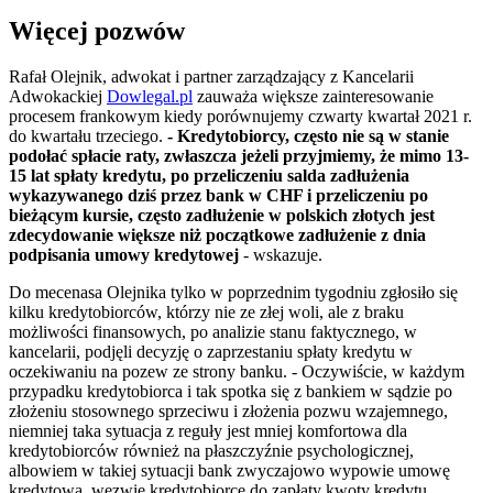
Więcej pozwów
Rafał Olejnik, adwokat i partner zarządzający z Kancelarii
Adwokackiej
Dowlegal.pl
zauważa większe zainteresowanie
procesem frankowym kiedy porównujemy czwarty kwartał 2021 r.
do kwartału trzeciego.
- Kredytobiorcy, często nie są w stanie
podołać spłacie raty, zwłaszcza jeżeli przyjmiemy, że mimo 13-
15 lat spłaty kredytu, po przeliczeniu salda zadłużenia
wykazywanego dziś przez bank w CHF i przeliczeniu po
bieżącym kursie, często zadłużenie w polskich złotych jest
zdecydowanie większe niż początkowe zadłużenie z dnia
podpisania umowy kredytowej
- wskazuje.
Do mecenasa Olejnika tylko w poprzednim tygodniu zgłosiło się
kilku kredytobiorców, którzy nie ze złej woli, ale z braku
możliwości finansowych, po analizie stanu faktycznego, w
kancelarii, podjęli decyzję o zaprzestaniu spłaty kredytu w
oczekiwaniu na pozew ze strony banku. - Oczywiście, w każdym
przypadku kredytobiorca i tak spotka się z bankiem w sądzie po
złożeniu stosownego sprzeciwu i złożenia pozwu wzajemnego,
niemniej taka sytuacja z reguły jest mniej komfortowa dla
kredytobiorców również na płaszczyźnie psychologicznej,
albowiem w takiej sytuacji bank zwyczajowo wypowie umowę
kredytową, wezwie kredytobiorcę do zapłaty kwoty kredytu