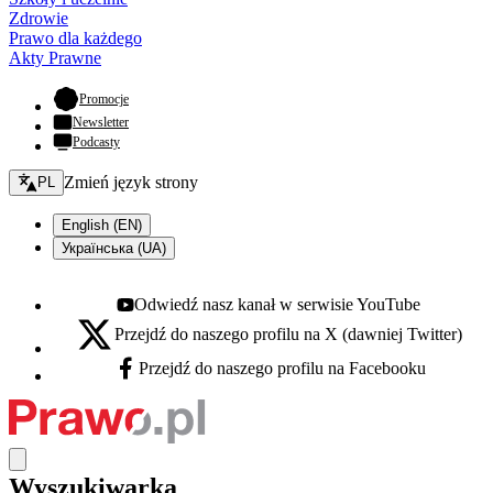
Zdrowie
Prawo dla każdego
Akty Prawne
- otwiera się w nowej karcie
Promocje
Newsletter
Podcasty
Zmień język - bieżący:
Zmień język strony
PL
English (EN)
Українська (UA)
Odwiedź nasz kanał w serwisie YouTube
Youtube - otwiera się w nowej karcie
Przejdź do naszego profilu na X (dawniej Twitter)
X - otwiera się w nowej karcie
Przejdź do naszego profilu na Facebooku
Facebook - otwiera się w nowej karcie
Wyszukiwarka