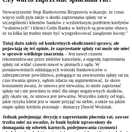
Stowarzyszenie Stop Bankowemu Bezprawiu wskazuje, że coraz
więcej osób pyta także o skutki zaprzestania spłaty rat w
szczególności klientów banków z wydzielonym portfelem kredytów
“walutowych” i klienci Getin Banku w których są poważne obawy,
że za kilka lat trudno może być wyegzekwować zasądzone kwoty."
Tutaj dużo zależy od konkretnych okoliczności sprawy, ale
pojawiają się też opinie, że zaprzestanie spłaty rat może nie mieć
w sprawie wielkiego znaczenia.
- Jest nawet czasem
rekomendowane przez niektóre kancelarie, a sugestię zaprzestania
spłaty rat widać czasem nawet w pismach z sądu. W
postanowieniach oddalających wnioski frankowiczów o
zabezpieczenie powództwa, polegające na zawieszeniu spłaty rat na
czas trwania sprawy, sądom zdarza się argumentować, że skoro
konsument uważa, że umowa jest nieważna, to może zaprzestać
spłaty rat i nie powinno to mieć dla niego negatywnych skutków,
gdy okaże się, że umowa jest nieważna. Wszystko zależy od tego,
jakie ryzyka klient jest w stanie przyjąć na siebie, a także na jakim
etapie spłaty kredytu pozostaje - tłumaczy Dawid Woźniak.
Jednak podejmując decyzję o zaprzestaniu płacenia rat, zawsze
trzeba mieć na uwadze, że bank będzie uprawniony do
domagania się odsetek karnych, podejmowania czynności