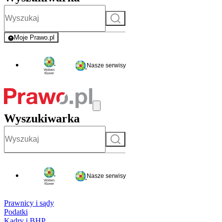
Szukaj
Moje Prawo.pl
- rejestracja i logowanie do serwisu
Nasze serwisy
Wyszukiwarka
Szukaj
Nasze serwisy
Prawnicy i sądy
Podatki
Kadry i BHP