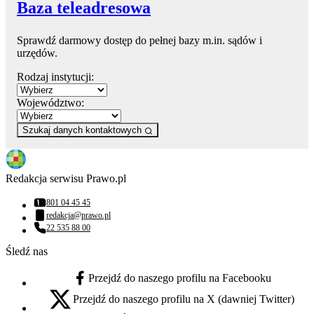
Baza teleadresowa
Sprawdź darmowy dostęp do pełnej bazy m.in. sądów i
urzędów.
Rodzaj instytucji:
Województwo:
Szukaj danych kontaktowych
Redakcja serwisu Prawo.pl
801 04 45 45
Numer telefonu:
redakcja@prawo.pl
Adres email:
22 535 88 00
Numer telefonu:
Śledź nas
Przejdź do naszego profilu na Facebooku
facebook - otwiera się w nowej karcie
Przejdź do naszego profilu na X (dawniej Twitter)
x - otwiera się w nowej karcie