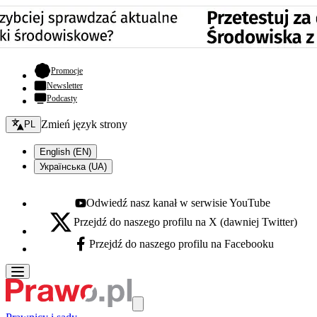
- otwiera się w nowej karcie
Promocje
Newsletter
Podcasty
Zmień język - bieżący:
Zmień język strony
PL
English (EN)
Українська (UA)
Odwiedź nasz kanał w serwisie YouTube
Youtube - otwiera się w nowej karcie
Przejdź do naszego profilu na X (dawniej Twitter)
X - otwiera się w nowej karcie
Przejdź do naszego profilu na Facebooku
Facebook - otwiera się w nowej karcie