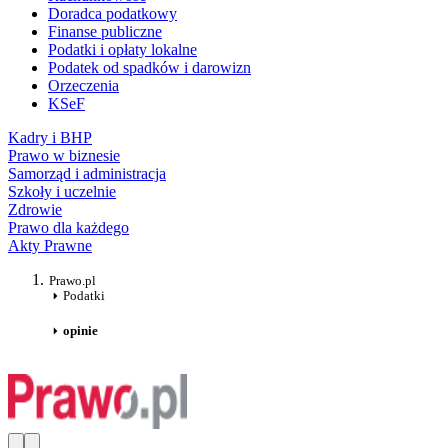
Doradca podatkowy
Finanse publiczne
Podatki i opłaty lokalne
Podatek od spadków i darowizn
Orzeczenia
KSeF
Kadry i BHP
Prawo w biznesie
Samorząd i administracja
Szkoły i uczelnie
Zdrowie
Prawo dla każdego
Akty Prawne
Prawo.pl
Podatki
opinie