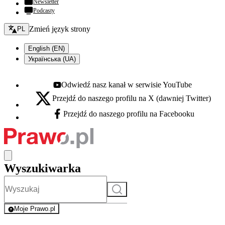
Newsletter
Podcasty
Zmień język - bieżący:
Zmień język strony
PL
English (EN)
Українська (UA)
Odwiedź nasz kanał w serwisie YouTube
Youtube - otwiera się w nowej karcie
Przejdź do naszego profilu na X (dawniej Twitter)
X - otwiera się w nowej karcie
Przejdź do naszego profilu na Facebooku
Facebook - otwiera się w nowej karcie
Wyszukiwarka
Szukaj
Moje Prawo.pl
- rejestracja i logowanie do serwisu