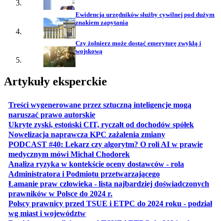
Ewidencja urzędników służby cywilnej pod dużym
znakiem zapytania
Czy żołnierz może dostać emeryturę zwykłą i
wojskową
Artykuły eksperckie
Treści wygenerowane przez sztuczną inteligencje mogą
otwiera się w nowej karcie
naruszać prawo autorskie
otwiera 
Ukryte zyski, estoński CIT, ryczałt od dochodów spółek
otwiera się w no
Nowelizacja naprawcza KPC zażalenia zmiany
PODCAST #40: Lekarz czy algorytm? O roli AI w prawie
otwiera się w nowej karcie
medycznym mówi Michał Chodorek
Analiza ryzyka w kontekście oceny dostawców - rola
otwiera się w nowe
Administratora i Podmiotu przetwarzającego
Łamanie praw człowieka - lista najbardziej doświadczonych
otwiera się w nowej karcie
prawników w Polsce do 2024 r.
Polscy prawnicy przed TSUE i ETPC do 2024 roku - podział
otwiera się w nowej karcie
wg miast i województw