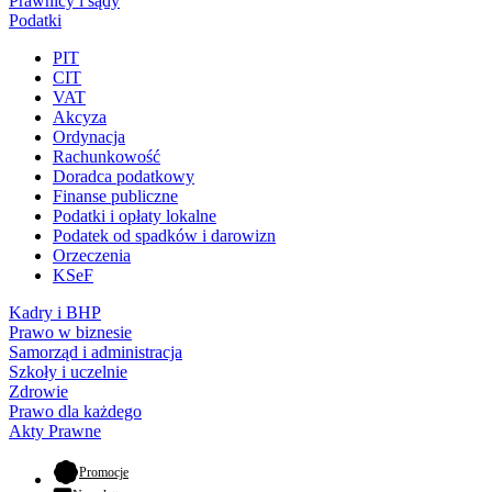
Prawnicy i sądy
Podatki
PIT
CIT
VAT
Akcyza
Ordynacja
Rachunkowość
Doradca podatkowy
Finanse publiczne
Podatki i opłaty lokalne
Podatek od spadków i darowizn
Orzeczenia
KSeF
Kadry i BHP
Prawo w biznesie
Samorząd i administracja
Szkoły i uczelnie
Zdrowie
Prawo dla każdego
Akty Prawne
- otwiera się w nowej karcie
Promocje