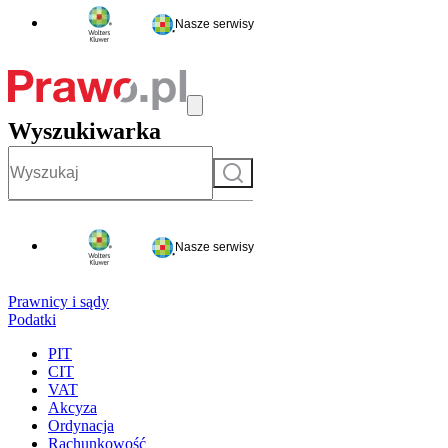
Nasze serwisy
Wyszukiwarka
Szukaj
Nasze serwisy
Prawnicy i sądy
Podatki
PIT
CIT
VAT
Akcyza
Ordynacja
Rachunkowość