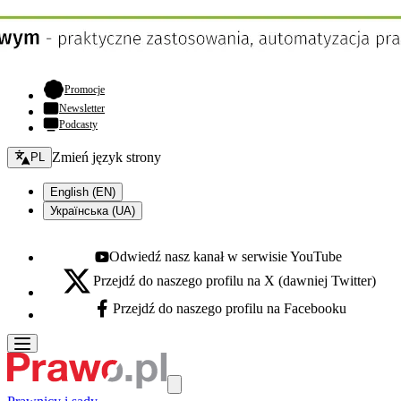
- otwiera się w nowej karcie
Promocje
Newsletter
Podcasty
Zmień język - bieżący:
Zmień język strony
PL
English (EN)
Українська (UA)
Odwiedź nasz kanał w serwisie YouTube
Youtube - otwiera się w nowej karcie
Przejdź do naszego profilu na X (dawniej Twitter)
X - otwiera się w nowej karcie
Przejdź do naszego profilu na Facebooku
Facebook - otwiera się w nowej karcie