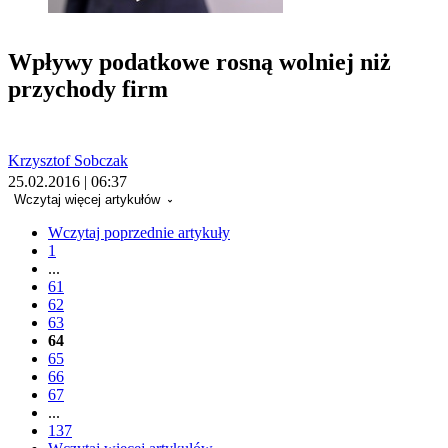
Wpływy podatkowe rosną wolniej niż
przychody firm
Krzysztof Sobczak
25.02.2016 | 06:37
Wczytaj więcej artykułów
Wczytaj poprzednie artykuły
1
...
61
62
63
64
65
66
67
...
137