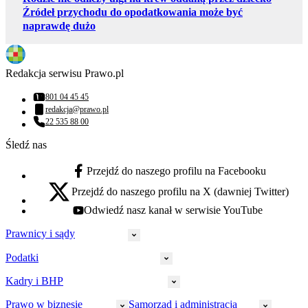
Źródeł przychodu do opodatkowania może być
naprawdę dużo
Redakcja serwisu Prawo.pl
801 04 45 45
Numer telefonu:
redakcja@prawo.pl
Adres email:
22 535 88 00
Numer telefonu:
Śledź nas
Przejdź do naszego profilu na Facebooku
facebook - otwiera się w nowej karcie
Przejdź do naszego profilu na X (dawniej Twitter)
x - otwiera się w nowej karcie
Odwiedź nasz kanał w serwisie YouTube
youtube - otwiera się w nowej karcie
Prawnicy i sądy
Podatki
Wymiar sprawiedliwości
Prawnicy
Kadry i BHP
PIT
Prokuratura
CIT
Prawo w biznesie
Samorząd i administracja
Policja