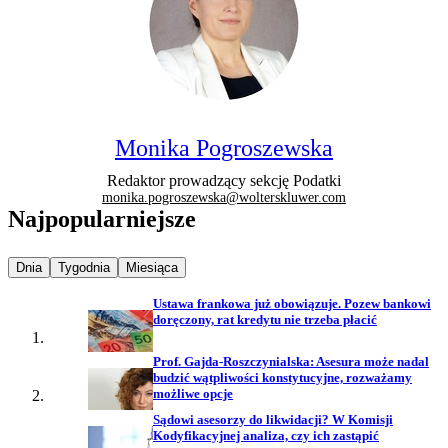
Monika Pogroszewska
Redaktor prowadzący sekcję Podatki
monika.pogroszewska@wolterskluwer.com
Najpopularniejsze
Najpopularniejsze wiadomości z
Najpopularniejsze wiadomości z
Najpopularniejsze wiadomości z
Dnia
Tygodnia
Miesiąca
Ustawa frankowa już obowiązuje. Pozew bankowi
doręczony, rat kredytu nie trzeba płacić
Prof. Gajda-Roszczynialska: Asesura może nadal
budzić wątpliwości konstytucyjne, rozważamy
możliwe opcje
Sądowi asesorzy do likwidacji? W Komisji
Kodyfikacyjnej analiza, czy ich zastąpić