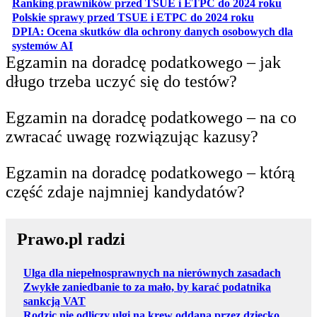
otwiera
Ranking prawników przed TSUE i ETPC do 2024 roku
otwiera się w
Polskie sprawy przed TSUE i ETPC do 2024 roku
DPIA: Ocena skutków dla ochrony danych osobowych dla
otwiera się w nowej karcie
systemów AI
Egzamin na doradcę podatkowego – jak
długo trzeba uczyć się do testów?
Egzamin na doradcę podatkowego – na co
zwracać uwagę rozwiązując kazusy?
Egzamin na doradcę podatkowego – którą
część zdaje najmniej kandydatów?
Prawo.pl radzi
Ulga dla niepełnosprawnych na nierównych zasadach
Zwykłe zaniedbanie to za mało, by karać podatnika
sankcją VAT
Rodzic nie odliczy ulgi na krew oddaną przez dziecko