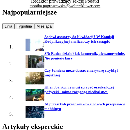
Redaktor prowadzący sekcję Podatki
monika.pogroszewska@wolterskluwer.com
Najpopularniejsze
Najpopularniejsze wiadomości z
Najpopularniejsze wiadomości z
Najpopularniejsze wiadomości z
Dnia
Tygodnia
Miesiąca
Sądowi asesorzy do likwidacji? W Komisji
Kodyfikacyjnej analiza, czy ich zastąpić
SN: Radca działał jak komornik, ale samowolnie.
Nie poniesie kary
Czy żołnierz może dostać emeryturę zwykłą i
wojskową
Klient banku nie musi spłacać oszukańczej
pożyczki - mimo rażącego niedbalstwa
AI przeszkoli pracowników z nowych przepisów o
mobbingu
Artykuły eksperckie