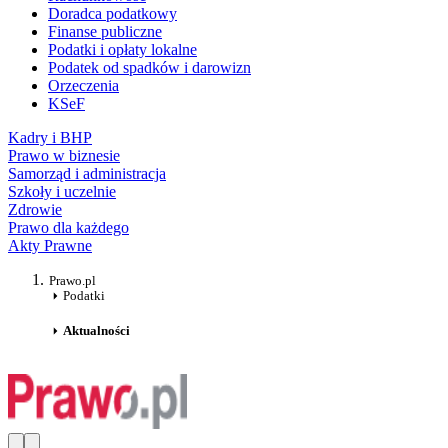
Doradca podatkowy
Finanse publiczne
Podatki i opłaty lokalne
Podatek od spadków i darowizn
Orzeczenia
KSeF
Kadry i BHP
Prawo w biznesie
Samorząd i administracja
Szkoły i uczelnie
Zdrowie
Prawo dla każdego
Akty Prawne
Prawo.pl
Podatki
Aktualności