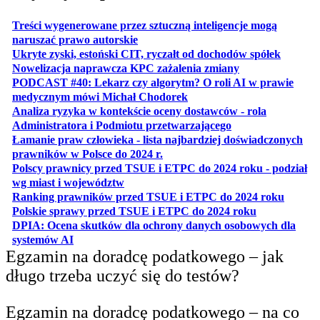
Treści wygenerowane przez sztuczną inteligencje mogą
otwiera się w nowej karcie
naruszać prawo autorskie
otwiera 
Ukryte zyski, estoński CIT, ryczałt od dochodów spółek
otwiera się w no
Nowelizacja naprawcza KPC zażalenia zmiany
PODCAST #40: Lekarz czy algorytm? O roli AI w prawie
otwiera się w nowej karcie
medycznym mówi Michał Chodorek
Analiza ryzyka w kontekście oceny dostawców - rola
otwiera się w nowe
Administratora i Podmiotu przetwarzającego
Łamanie praw człowieka - lista najbardziej doświadczonych
otwiera się w nowej karcie
prawników w Polsce do 2024 r.
Polscy prawnicy przed TSUE i ETPC do 2024 roku - podział
otwiera się w nowej karcie
wg miast i województw
otwiera
Ranking prawników przed TSUE i ETPC do 2024 roku
otwiera się w
Polskie sprawy przed TSUE i ETPC do 2024 roku
DPIA: Ocena skutków dla ochrony danych osobowych dla
otwiera się w nowej karcie
systemów AI
Egzamin na doradcę podatkowego – jak
długo trzeba uczyć się do testów?
Egzamin na doradcę podatkowego – na co