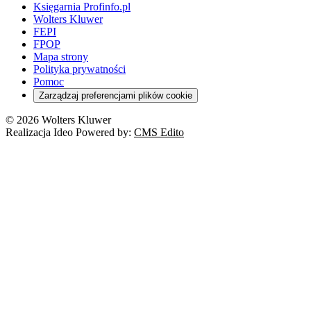
Domowe finanse
Księgarnia Profinfo.pl
Orzeczenia
Orzeczenia
Służba cywilna
Nowe uprawnienia PIP
Emerytury i renty
Wolters Kluwer
Energetyka
Wojsko
Pacjent
FEPI
ESG
Wybory
Szkoła i uczeń
FPOP
Kredyty
Turystyka
Mapa strony
Cło
Orzeczenia
Polityka prywatności
Deregulacja
RODO
Pomoc
Cyberbezpieczeństwo
Zarządzaj preferencjami plików cookie
Franczyza
Nowe technologie
© 2026 Wolters Kluwer
Prawo autorskie
Realizacja Ideo Powered by:
CMS Edito