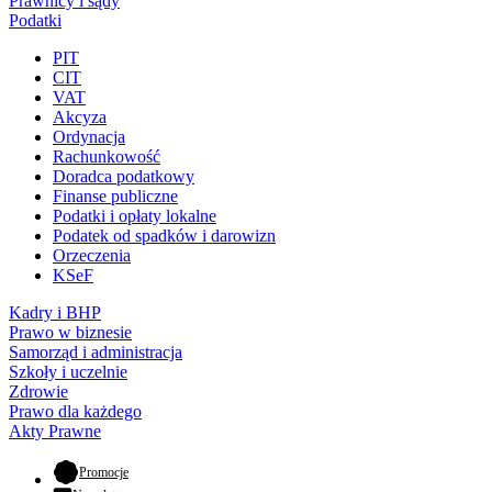
Prawnicy i sądy
Podatki
PIT
CIT
VAT
Akcyza
Ordynacja
Rachunkowość
Doradca podatkowy
Finanse publiczne
Podatki i opłaty lokalne
Podatek od spadków i darowizn
Orzeczenia
KSeF
Kadry i BHP
Prawo w biznesie
Samorząd i administracja
Szkoły i uczelnie
Zdrowie
Prawo dla każdego
Akty Prawne
- otwiera się w nowej karcie
Promocje