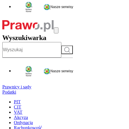
Nasze serwisy
Wyszukiwarka
Szukaj
Nasze serwisy
Prawnicy i sądy
Podatki
PIT
CIT
VAT
Akcyza
Ordynacja
Rachunkowość