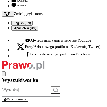
Newsletter
Podcasty
Zmień język - bieżący:
Zmień język strony
PL
English (EN)
Українська (UA)
Odwiedź nasz kanał w serwisie YouTube
Youtube - otwiera się w nowej karcie
Przejdź do naszego profilu na X (dawniej Twitter)
X - otwiera się w nowej karcie
Przejdź do naszego profilu na Facebooku
Facebook - otwiera się w nowej karcie
Wyszukiwarka
Szukaj
Moje Prawo.pl
- rejestracja i logowanie do serwisu