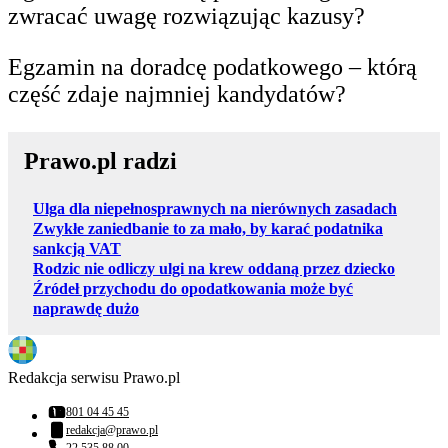
zwracać uwagę rozwiązując kazusy?
Egzamin na doradcę podatkowego – którą
część zdaje najmniej kandydatów?
Prawo.pl radzi
Ulga dla niepełnosprawnych na nierównych zasadach
Zwykłe zaniedbanie to za mało, by karać podatnika
sankcją VAT
Rodzic nie odliczy ulgi na krew oddaną przez dziecko
Źródeł przychodu do opodatkowania może być
naprawdę dużo
Redakcja serwisu Prawo.pl
801 04 45 45
Numer telefonu:
redakcja@prawo.pl
Adres email: