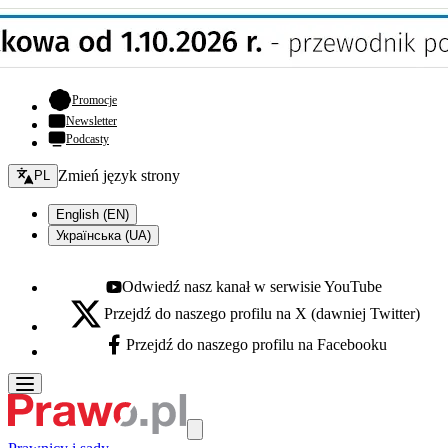
- otwiera się w nowej karcie
Promocje
Newsletter
Podcasty
Zmień język - bieżący:
Zmień język strony
PL
English (EN)
Українська (UA)
Odwiedź nasz kanał w serwisie YouTube
Youtube - otwiera się w nowej karcie
Przejdź do naszego profilu na X (dawniej Twitter)
X - otwiera się w nowej karcie
Przejdź do naszego profilu na Facebooku
Facebook - otwiera się w nowej karcie