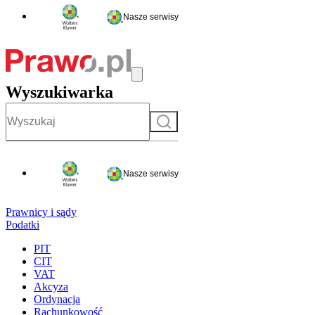
Nasze serwisy
Wyszukiwarka
Szukaj
Nasze serwisy
Prawnicy i sądy
Podatki
PIT
CIT
VAT
Akcyza
Ordynacja
Rachunkowość