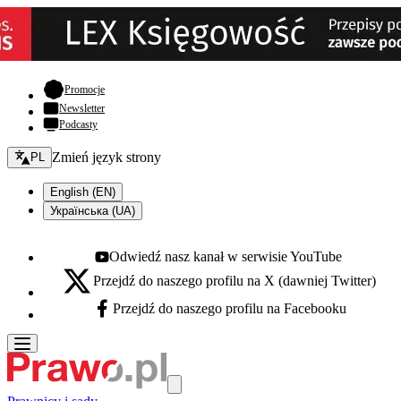
- otwiera się w nowej karcie
Promocje
Newsletter
Podcasty
Zmień język - bieżący:
Zmień język strony
PL
English (EN)
Українська (UA)
Odwiedź nasz kanał w serwisie YouTube
Youtube - otwiera się w nowej karcie
Przejdź do naszego profilu na X (dawniej Twitter)
X - otwiera się w nowej karcie
Przejdź do naszego profilu na Facebooku
Facebook - otwiera się w nowej karcie