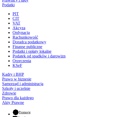
Prawnicy i sądy
Podatki
PIT
CIT
VAT
Akcyza
Ordynacja
Rachunkowość
Doradca podatkowy
Finanse publiczne
Podatki i opłaty lokalne
Podatek od spadków i darowizn
Orzeczenia
KSeF
Kadry i BHP
Prawo w biznesie
Samorząd i administracja
Szkoły i uczelnie
Zdrowie
Prawo dla każdego
Akty Prawne
- otwiera się w nowej karcie
Promocje