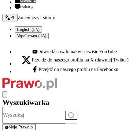
Newsletter
Podcasty
Zmień język - bieżący:
Zmień język strony
PL
English (EN)
Українська (UA)
Odwiedź nasz kanał w serwisie YouTube
Youtube - otwiera się w nowej karcie
Przejdź do naszego profilu na X (dawniej Twitter)
X - otwiera się w nowej karcie
Przejdź do naszego profilu na Facebooku
Facebook - otwiera się w nowej karcie
Wyszukiwarka
Szukaj
Moje Prawo.pl
- rejestracja i logowanie do serwisu