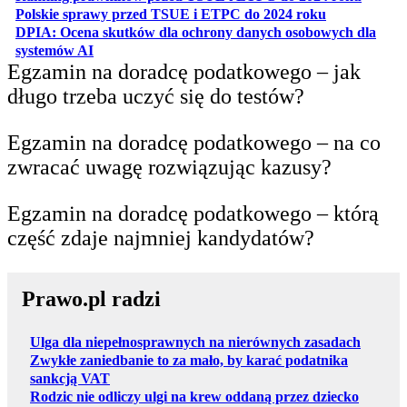
otwiera się w
Polskie sprawy przed TSUE i ETPC do 2024 roku
DPIA: Ocena skutków dla ochrony danych osobowych dla
otwiera się w nowej karcie
systemów AI
Egzamin na doradcę podatkowego – jak
długo trzeba uczyć się do testów?
Egzamin na doradcę podatkowego – na co
zwracać uwagę rozwiązując kazusy?
Egzamin na doradcę podatkowego – którą
część zdaje najmniej kandydatów?
Prawo.pl radzi
Ulga dla niepełnosprawnych na nierównych zasadach
Zwykłe zaniedbanie to za mało, by karać podatnika
sankcją VAT
Rodzic nie odliczy ulgi na krew oddaną przez dziecko