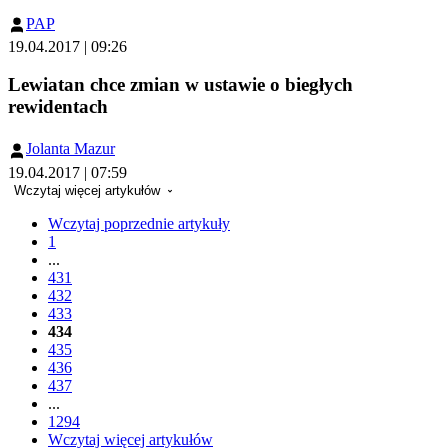
PAP
19.04.2017 | 09:26
Lewiatan chce zmian w ustawie o biegłych
rewidentach
Jolanta Mazur
19.04.2017 | 07:59
Wczytaj więcej artykułów
Wczytaj poprzednie artykuły
1
...
431
432
433
434
435
436
437
...
1294
Wczytaj więcej artykułów