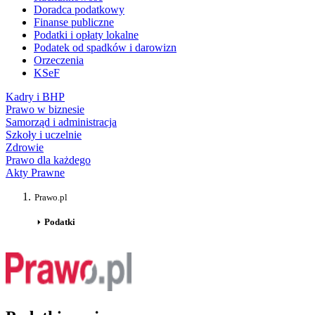
Doradca podatkowy
Finanse publiczne
Podatki i opłaty lokalne
Podatek od spadków i darowizn
Orzeczenia
KSeF
Kadry i BHP
Prawo w biznesie
Samorząd i administracja
Szkoły i uczelnie
Zdrowie
Prawo dla każdego
Akty Prawne
Prawo.pl
Podatki