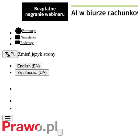
- otwiera się w nowej karcie
Promocje
Newsletter
Podcasty
Zmień język - bieżący:
Zmień język strony
PL
English (EN)
Українська (UA)