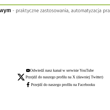
Odwiedź nasz kanał w serwisie YouTube
Youtube - otwiera się w nowej karcie
Przejdź do naszego profilu na X (dawniej Twitter)
X - otwiera się w nowej karcie
Przejdź do naszego profilu na Facebooku
Facebook - otwiera się w nowej karcie