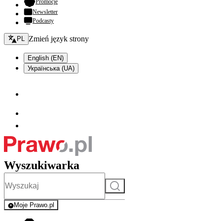
- otwiera się w nowej karcie
Promocje
Newsletter
Podcasty
Zmień język - bieżący:
Zmień język strony
PL
English (EN)
Українська (UA)
Wyszukiwarka
Szukaj
Moje Prawo.pl
- rejestracja i logowanie do serwisu