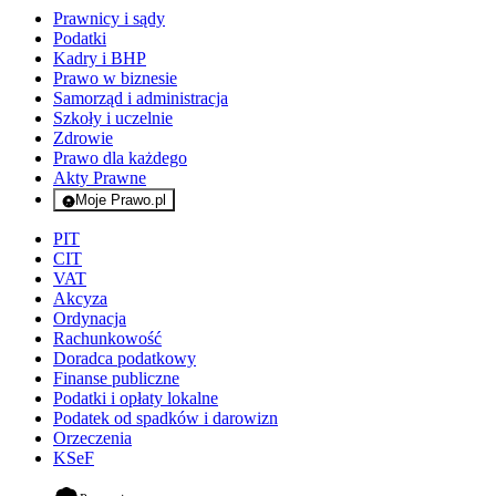
Prawnicy i sądy
Podatki
Kadry i BHP
Prawo w biznesie
Samorząd i administracja
Szkoły i uczelnie
Zdrowie
Prawo dla każdego
Akty Prawne
Moje Prawo.pl
- rejestracja i logowanie do serwisu
PIT
CIT
VAT
Akcyza
Ordynacja
Rachunkowość
Doradca podatkowy
Finanse publiczne
Podatki i opłaty lokalne
Podatek od spadków i darowizn
Orzeczenia
KSeF