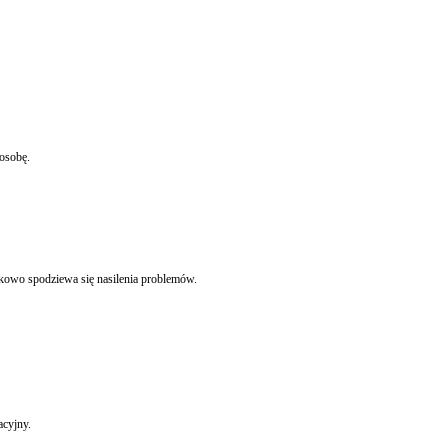
o na konkretną osobę.
tkowo spodziewa się nasilenia problemów.
acyjny.