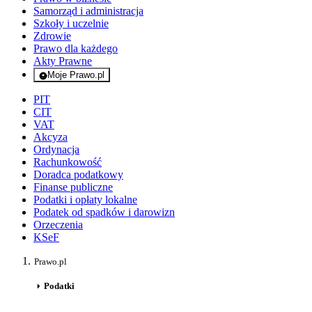
Samorząd i administracja
Szkoły i uczelnie
Zdrowie
Prawo dla każdego
Akty Prawne
Moje Prawo.pl
- rejestracja i logowanie do serwisu
PIT
CIT
VAT
Akcyza
Ordynacja
Rachunkowość
Doradca podatkowy
Finanse publiczne
Podatki i opłaty lokalne
Podatek od spadków i darowizn
Orzeczenia
KSeF
Prawo.pl
Podatki