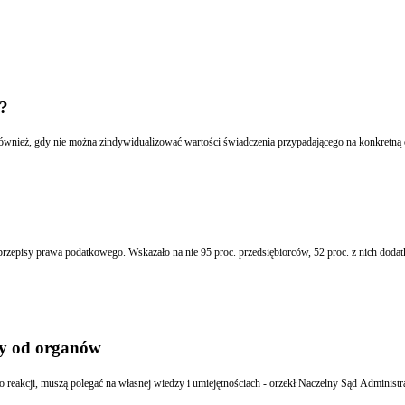
?
Przychód nie powstaje, gdy niemożliwym jest skonkretyzowanie odbiorcy świadczenia, jak również, gdy nie można zindywidualizować wartości świadczenia przypadająceg
 przepisy prawa podatkowego. Wskazało na nie 95 proc. przedsiębiorców, 52 proc. z nich doda
y od organów
go reakcji, muszą polegać na własnej wiedzy i umiejętnościach - orzekł Naczelny Sąd Administr