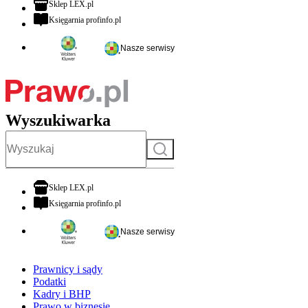
otwiera się w nowej karcie
Sklep LEX.pl
otwiera się w nowej karcie
Księgarnia profinfo.pl
Nasze serwisy
Wyszukiwarka
Szukaj
otwiera się w nowej karcie
Sklep LEX.pl
otwiera się w nowej karcie
Księgarnia profinfo.pl
Nasze serwisy
Prawnicy i sądy
Podatki
Kadry i BHP
Prawo w biznesie