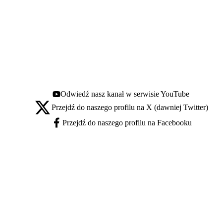
Odwiedź nasz kanał w serwisie YouTube
Youtube - otwiera się w nowej karcie
Przejdź do naszego profilu na X (dawniej Twitter)
X - otwiera się w nowej karcie
Przejdź do naszego profilu na Facebooku
Facebook - otwiera się w nowej karcie