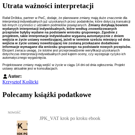
Utrata ważności interpretacji
Rafał Dróbka, partner w PwC, dodaje, że planowane zmiany mają duże znaczenie dla
interpretacji indywidualnych już uzyskanych przez podatników, które dotyczą transakcji
lub innych czynności z udziałem podmiotów powiązanych.
Zmiany dotykają bowiem
wydanych interpretacji indywidualnych, które według znowelizowanych
przepisów byłyby wydane na podstawie wniosku grupowego. Zgodnie z
projektem, takie interpretacje indywidualne wygasną automatycznie z dniem
wejścia w życie ustawy nowelizującej, jeżeli w terminie sześciu miesięcy od dnia
wejścia w życie ustawy nowelizującej nie zostaną przekazane dodatkowe
informacje wymagane dla wniosku grupowego na podstawie nowych przepisów.
Ekspert zwraca uwagę, że istotne jest przeprowadzenie weryfikacji uzyskanych
dotychczas interpretacji indywidualnych pod kątem oceny, czy występuje ryzyko ich
automatycznego wygaśnięcia.
Projektowane zmiany mają wejść w życie w ciągu 14 dni od dnia ogłoszenia. Projekt
ustawy aktualnie jest w konsultacjach.
Autor:
Krzysztof Koślicki
Polecamy książki podatkowe
Przejdź do: JPK_VAT krok po kroku ebook, Patrycja Kubiesa - otw
NOWOŚĆ
JPK_VAT krok po kroku ebook