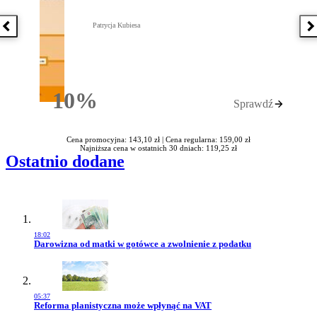
Patrycja Kubiesa
Poprzednia książka
N
10%
Sprawdź
Rabatu
Cena promocyjna: 143,10 zł |
Cena regularna: 159,00 zł
Najniższa cena w ostatnich 30 dniach: 119,25 zł
Ostatnio dodane
18:02
Przejdź do artykułu:
Darowizna od matki w gotówce a zwolnienie z podatku
05:37
Przejdź do artykułu:
Reforma planistyczna może wpłynąć na VAT