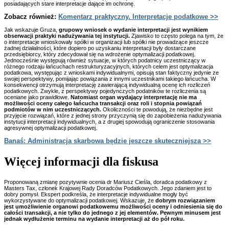
posiadających stare interpretacje dające im ochronę.
Zobacz również:
Komentarz praktyczny. Interpretacje podatkowe >>
Jak wskazuje Gruza,
grupowy wniosek o wydanie interpretacji jest wynikiem
obserwacji praktyki nadużywania tej instytucji.
Zjawisko to często polega na tym, że
o interpretacje wnioskowały spółki w organizacji lub spółki nie prowadzące jeszcze
żadnej działalności, które dopiero po uzyskaniu interpretacji były dostarczane
przedsiębiorcy, który zdecydował się na wdrożenie optymalizacji podatkowej.
Jednocześnie występują również sytuacje, w których podatnicy uczestniczący w
różnego rodzaju łańcuchach restrukturyzacyjnych, których celem jest optymalizacja
podatkowa, występując z wnioskami indywidualnymi, opisują stan faktyczny jedynie ze
swojej perspektywy, pomijając powiązania z innymi uczestnikami takiego łańcucha. W
konsekwencji otrzymują interpretację zawierającą indywidualną ocenę ich rozliczeń
podatkowych. Zwykle, z perspektywy pojedynczych podatników te rozliczenia są
oceniane jako prawidłowe.
Natomiast organ wydający interpretację nie ma
możliwości oceny całego łańcucha transakcji oraz roli i stopnia powiązań
podmiotów w nim uczestniczących.
Okoliczności te powodują, że niezbędne jest
przyjęcie rozwiązań, które z jednej strony przyczynią się do zapobieżenia nadużywania
instytucji interpretacji indywidualnych, a z drugiej spowodują ograniczenie stosowania
agresywnej optymalizacji podatkowej.
Banaś: Administracja skarbowa będzie jeszcze skuteczniejsza >>
Więcej informacji dla fiskusa
Proponowaną zmianę pozytywnie ocenia dr Mariusz Cieśla, doradca podatkowy z
Masters Tax, członek Krajowej Rady Doradców Podatkowych. Jego zdaniem jest to
dobry pomysł. Ekspert podkreśla, że interpretacje indywidualne mogły być
wykorzystywane do optymalizacji podatkowej. Wskazuje, że
dobrym rozwiązaniem
jest umożliwienie organowi podatkowemu możliwości oceny i odniesienia się do
całości transakcji, a nie tylko do jednego z jej elementów. Pewnym minusem jest
jednak wydłużenie terminu na wydanie interpretacji aż do pół roku.