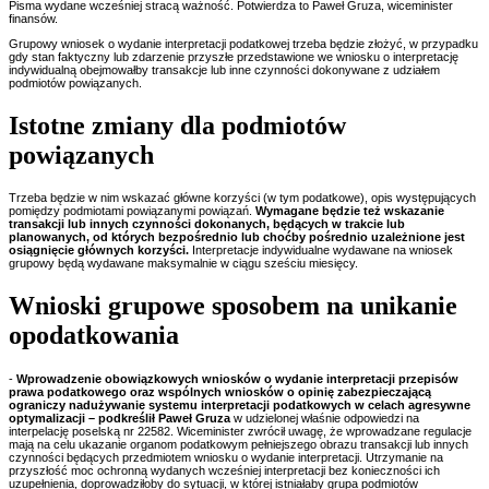
Pisma wydane wcześniej stracą ważność. Potwierdza to Paweł Gruza, wiceminister
finansów.
Grupowy wniosek o wydanie interpretacji podatkowej trzeba będzie złożyć, w przypadku
gdy stan faktyczny lub zdarzenie przyszłe przedstawione we wniosku o interpretację
indywidualną obejmowałby transakcje lub inne czynności dokonywane z udziałem
podmiotów powiązanych.
Istotne zmiany dla podmiotów
powiązanych
Trzeba będzie w nim wskazać główne korzyści (w tym podatkowe), opis występujących
pomiędzy podmiotami powiązanymi powiązań.
Wymagane będzie też wskazanie
transakcji lub innych czynności dokonanych, będących w trakcie lub
planowanych, od których bezpośrednio lub choćby pośrednio uzależnione jest
osiągnięcie głównych korzyści.
Interpretacje indywidualne wydawane na wniosek
grupowy będą wydawane maksymalnie w ciągu sześciu miesięcy.
Wnioski grupowe sposobem na unikanie
opodatkowania
-
Wprowadzenie obowiązkowych wniosków o wydanie interpretacji przepisów
prawa podatkowego oraz wspólnych wniosków o opinię zabezpieczającą
ograniczy nadużywanie systemu interpretacji podatkowych w celach agresywne
optymalizacji – podkreślił Paweł Gruza
w udzielonej właśnie odpowiedzi na
interpelację poselską nr 22582. Wiceminister zwrócił uwagę, że wprowadzane regulacje
mają na celu ukazanie organom podatkowym pełniejszego obrazu transakcji lub innych
czynności będących przedmiotem wniosku o wydanie interpretacji. Utrzymanie na
przyszłość moc ochronną wydanych wcześniej interpretacji bez konieczności ich
uzupełnienia, doprowadziłoby do sytuacji, w której istniałaby grupa podmiotów