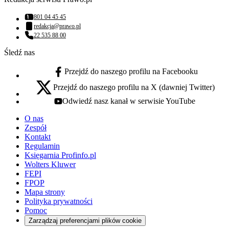
801 04 45 45
Numer telefonu:
redakcja@prawo.pl
Adres email:
22 535 88 00
Numer telefonu:
Śledź nas
Przejdź do naszego profilu na Facebooku
facebook - otwiera się w nowej karcie
Przejdź do naszego profilu na X (dawniej Twitter)
x - otwiera się w nowej karcie
Odwiedź nasz kanał w serwisie YouTube
youtube - otwiera się w nowej karcie
O nas
Zespół
Kontakt
Regulamin
Księgarnia Profinfo.pl
Wolters Kluwer
FEPI
FPOP
Mapa strony
Polityka prywatności
Pomoc
Zarządzaj preferencjami plików cookie