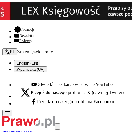
- otwiera się w nowej karcie
Promocje
Newsletter
Podcasty
Zmień język - bieżący:
Zmień język strony
PL
English (EN)
Українська (UA)
Odwiedź nasz kanał w serwisie YouTube
Youtube - otwiera się w nowej karcie
Przejdź do naszego profilu na X (dawniej Twitter)
X - otwiera się w nowej karcie
Przejdź do naszego profilu na Facebooku
Facebook - otwiera się w nowej karcie