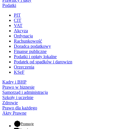
Prawnicy i sądy
Podatki
PIT
CIT
VAT
Akcyza
Ordynacja
Rachunkowość
Doradca podatkowy
Finanse publiczne
Podatki i opłaty lokalne
Podatek od spadków i darowizn
Orzeczenia
KSeF
Kadry i BHP
Prawo w biznesie
Samorząd i administracja
Szkoły i uczelnie
Zdrowie
Prawo dla każdego
Akty Prawne
- otwiera się w nowej karcie
Promocje