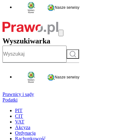
Nasze serwisy
Wyszukiwarka
Szukaj
Nasze serwisy
Prawnicy i sądy
Podatki
PIT
CIT
VAT
Akcyza
Ordynacja
Rachunkowość