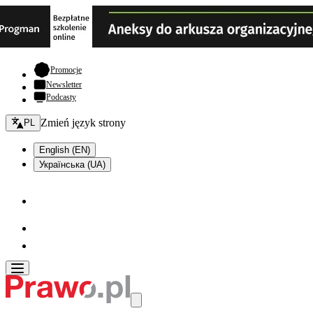
- otwiera się w nowej karcie
Promocje
Newsletter
Podcasty
Zmień język - bieżący:
Zmień język strony
PL
English (EN)
Українська (UA)