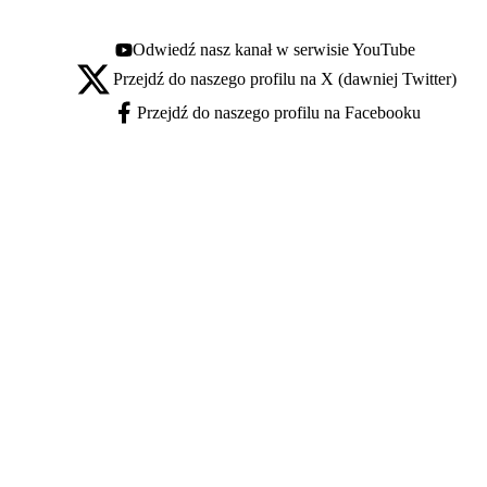
Odwiedź nasz kanał w serwisie YouTube
Youtube - otwiera się w nowej karcie
Przejdź do naszego profilu na X (dawniej Twitter)
X - otwiera się w nowej karcie
Przejdź do naszego profilu na Facebooku
Facebook - otwiera się w nowej karcie