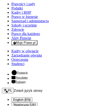
Prawnicy i sądy
Podatki
Kadry i BHP
Prawo w biznesie
Samorząd i administracja
Szkoły i uczelnie
Zdrowie
Prawo dla każdego
Akty Prawne
Moje Prawo.pl
- rejestracja i logowanie do serwisu
Kadry w oświacie
Zarządzanie oświatą
Orzeczenia
Studenci
- otwiera się w nowej karcie
Promocje
Newsletter
Podcasty
Zmień język - bieżący:
Zmień język strony
PL
English (EN)
Українська (UA)