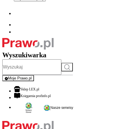
Wyszukiwarka
Szukaj
Moje Prawo.pl
- rejestracja i logowanie do serwisu
otwiera się w nowej karcie
Sklep LEX.pl
otwiera się w nowej karcie
Księgarnia profinfo.pl
Nasze serwisy