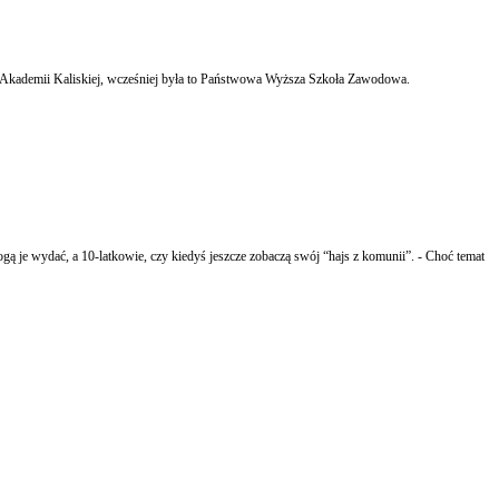
e Akademii Kaliskiej, wcześniej była to Państwowa Wyższa Szkoła Zawodowa.
ogą je wydać, a 10-latkowie, czy kiedyś jeszcze zobaczą swój “hajs z komunii”. - Choć temat