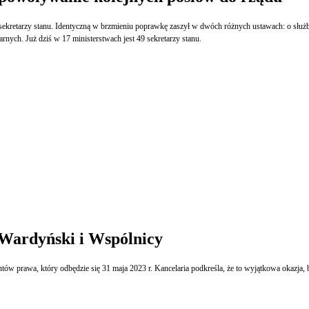
u sekretarzy stanu. Identyczną w brzmieniu poprawkę zaszył w dwóch różnych ustawach: o służb
nych. Już dziś w 17 ministerstwach jest 49 sekretarzy stanu.
 Wardyński i Wspólnicy
w prawa, który odbędzie się 31 maja 2023 r. Kancelaria podkreśla, że to wyjątkowa okazja, by