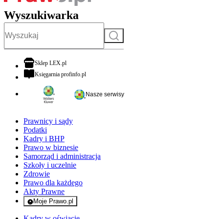
Wyszukiwarka
Szukaj
otwiera się w nowej karcie
Sklep LEX.pl
otwiera się w nowej karcie
Księgarnia profinfo.pl
Nasze serwisy
Prawnicy i sądy
Podatki
Kadry i BHP
Prawo w biznesie
Samorząd i administracja
Szkoły i uczelnie
Zdrowie
Prawo dla każdego
Akty Prawne
Moje Prawo.pl
- rejestracja i logowanie do serwisu
Kadry w oświacie