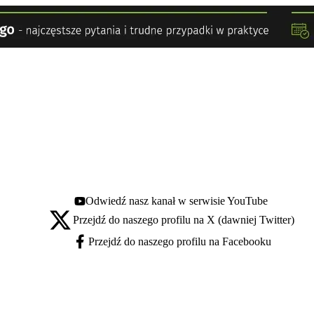
Odwiedź nasz kanał w serwisie YouTube
Youtube - otwiera się w nowej karcie
Przejdź do naszego profilu na X (dawniej Twitter)
X - otwiera się w nowej karcie
Przejdź do naszego profilu na Facebooku
Facebook - otwiera się w nowej karcie