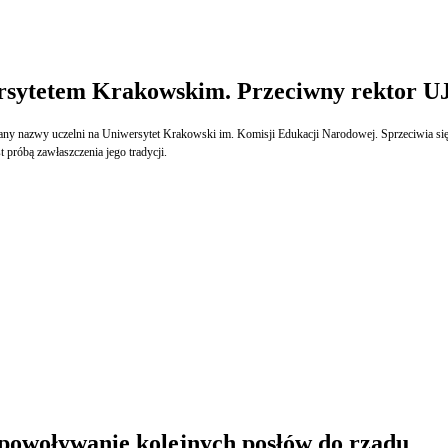
ersytetem Krakowskim. Przeciwny rektor U
 nazwy uczelni na Uniwersytet Krakowski im. Komisji Edukacji Narodowej. Sprzeciwia się te
 próbą zawłaszczenia jego tradycji.
 powoływanie kolejnych posłów do rządu