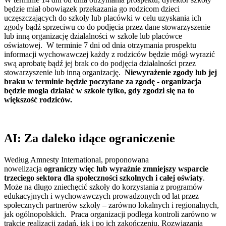
będzie miał obowiązek przekazania go rodzicom dzieci
uczęszczających do szkoły lub placówki w celu uzyskania ich
zgody bądź sprzeciwu co do podjęcia przez dane stowarzyszenie
lub inną organizację działalności w szkole lub placówce
oświatowej. W terminie 7 dni od dnia otrzymania prospektu
informacji wychowawczej każdy z rodziców będzie mógł wyrazić
swą aprobatę bądź jej brak co do podjęcia działalności przez
stowarzyszenie lub inną organizację.
Niewyrażenie zgody lub jej
braku w terminie będzie poczytane za zgodę - organizacja
będzie mogła działać w szkole tylko, gdy zgodzi się na to
większość rodziców.
AI: Za daleko idące ograniczenie
Według Amnesty International, proponowana
nowelizacja
ograniczy więc lub wyraźnie zmniejszy wsparcie
trzeciego sektora dla społeczności szkolnych i całej oświaty
.
Może na długo zniechęcić szkoły do korzystania z programów
edukacyjnych i wychowawczych prowadzonych od lat przez
społecznych partnerów szkoły – zarówno lokalnych i regionalnych,
jak ogólnopolskich. Praca organizacji podlega kontroli zarówno w
trakcie realizacji zadań, jak i po ich zakończeniu. Rozwiązania