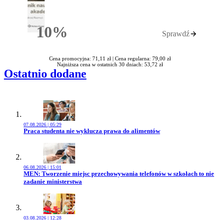
10%
Sprawdź
Rabatu
Cena promocyjna: 71,11 zł |
Cena regularna: 79,00 zł
Najniższa cena w ostatnich 30 dniach: 53,72 zł
Ostatnio dodane
07.08.2026 | 05:29
Przejdź do artykułu:
Praca studenta nie wyklucza prawa do alimentów
06.08.2026 | 15:01
Przejdź do artykułu:
MEN: Tworzenie miejsc przechowywania telefonów w szkołach to nie
zadanie ministerstwa
03.08.2026 | 12:28