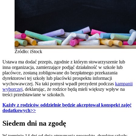
Źródło: iStock
Ustawa ma dodać przepis, zgodnie z którym stowarzyszenie lub
inna organizacja, zamierzające podjąć działalność w szkole lub
placówce, zostaną zobligowane do bezpłatnego przekazania
dyrektorowi tej szkoły lub placówki prospektu informacji
wychowawczej. Na taki pomysł wpadł prezydent podczas
kampanii
wyborczej
, deklarując, że rodzice będą mieli większy wpływ na
treści przedstawiane w szkołach.
Każdy z rodziców oddzielnie będzie akceptował konspekt zajęć
dodatkowych
>>
Siedem dni na zgodę
W terminie 14 dni od dnia otrzymania prospektu, dyrektor szkoły