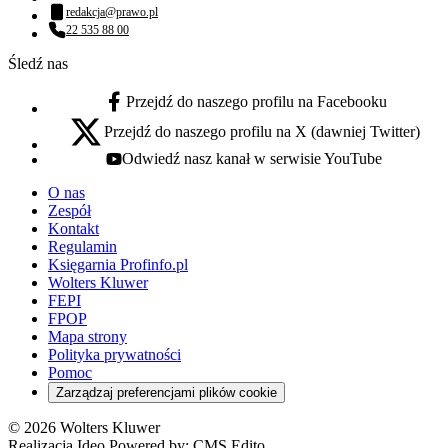
Numer telefonu:
redakcja@prawo.pl
Adres email:
22 535 88 00
Numer telefonu:
Śledź nas
Przejdź do naszego profilu na Facebooku
facebook - otwiera się w nowej karcie
Przejdź do naszego profilu na X (dawniej Twitter)
x - otwiera się w nowej karcie
Odwiedź nasz kanał w serwisie YouTube
youtube - otwiera się w nowej karcie
O nas
Zespół
Kontakt
Regulamin
Księgarnia Profinfo.pl
Wolters Kluwer
FEPI
FPOP
Mapa strony
Polityka prywatności
Pomoc
Zarządzaj preferencjami plików cookie
© 2026 Wolters Kluwer
Realizacja Ideo Powered by:
CMS Edito