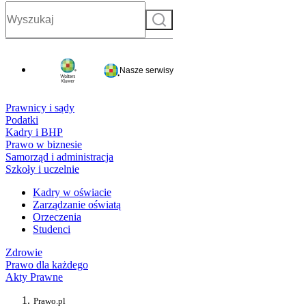
Szukaj
Nasze serwisy
Prawnicy i sądy
Podatki
Kadry i BHP
Prawo w biznesie
Samorząd i administracja
Szkoły i uczelnie
Kadry w oświacie
Zarządzanie oświatą
Orzeczenia
Studenci
Zdrowie
Prawo dla każdego
Akty Prawne
Prawo.pl