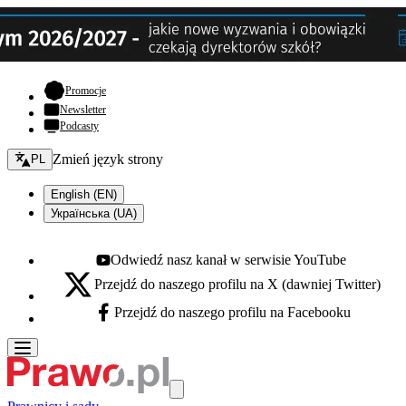
- otwiera się w nowej karcie
Promocje
Newsletter
Podcasty
Zmień język - bieżący:
Zmień język strony
PL
English (EN)
Українська (UA)
Odwiedź nasz kanał w serwisie YouTube
Youtube - otwiera się w nowej karcie
Przejdź do naszego profilu na X (dawniej Twitter)
X - otwiera się w nowej karcie
Przejdź do naszego profilu na Facebooku
Facebook - otwiera się w nowej karcie