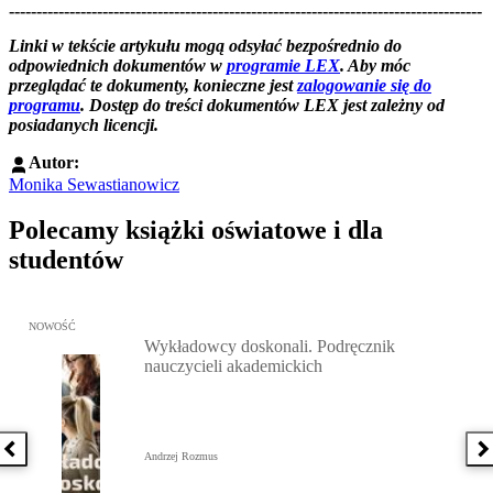
--------------------------------------------------------------------------------------
--------------------------------------------------------
Linki w tekście artykułu mogą odsyłać bezpośrednio do
odpowiednich dokumentów w
programie LEX
. Aby móc
przeglądać te dokumenty, konieczne jest
zalogowanie się do
programu
. Dostęp do treści dokumentów LEX jest zależny od
posiadanych licencji.
Autor:
Monika Sewastianowicz
Polecamy książki oświatowe i dla
studentów
Przejdź do: Wykładowcy doskonali. Podręcznik nauczycieli akadem
NOWOŚĆ
Wykładowcy doskonali. Podręcznik
nauczycieli akademickich
Poprzednia książka
N
Andrzej Rozmus