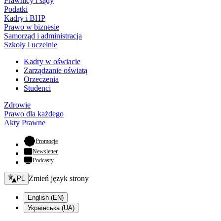
Prawnicy i sądy
Podatki
Kadry i BHP
Prawo w biznesie
Samorząd i administracja
Szkoły i uczelnie
Kadry w oświacie
Zarządzanie oświatą
Orzeczenia
Studenci
Zdrowie
Prawo dla każdego
Akty Prawne
- otwiera się w nowej karcie
Promocje
Newsletter
Podcasty
Zmień język - bieżący:
Zmień język strony
PL
English (EN)
Українська (UA)