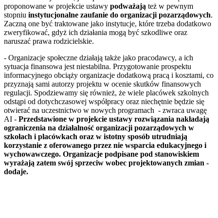
proponowane w projekcie ustawy
podważają
też w pewnym
stopniu
instytucjonalne zaufanie do organizacji pozarządowych
.
Zaczną one być traktowane jako instytucje, które trzeba dodatkowo
zweryfikować, gdyż ich działania mogą być szkodliwe oraz
naruszać prawa rodzicielskie.
- Organizacje społeczne działają także jako pracodawcy, a ich
sytuacja finansowa jest niestabilna. Przygotowanie prospektu
informacyjnego obciąży organizacje dodatkową pracą i kosztami, co
przyznają sami autorzy projektu w ocenie skutków finansowych
regulacji. Spodziewamy się również, że wiele placówek szkolnych
odstąpi od dotychczasowej współpracy oraz niechętnie będzie się
otwierać na uczestnictwo w nowych programach - zwraca uwagę
AI -
Przedstawione w projekcie ustawy rozwiązania nakładają
ograniczenia na działalność organizacji pozarządowych w
szkołach i placówkach oraz w istotny sposób utrudniają
korzystanie z oferowanego przez nie wsparcia edukacyjnego i
wychowawczego. Organizacje podpisane pod stanowiskiem
wyrażają zatem swój sprzeciw wobec projektowanych zmian -
dodaje.