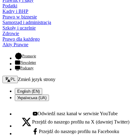
Prawnicy i sądy
Podatki
Kadry i BHP
Prawo w biznesie
Samorząd i administracja
Szkoły i uczelnie
Zdrowie
Prawo dla każdego
Akty Prawne
- otwiera się w nowej karcie
Promocje
Newsletter
Podcasty
Zmień język - bieżący:
Zmień język strony
PL
English (EN)
Українська (UA)
Odwiedź nasz kanał w serwisie YouTube
Youtube - otwiera się w nowej karcie
Przejdź do naszego profilu na X (dawniej Twitter)
X - otwiera się w nowej karcie
Przejdź do naszego profilu na Facebooku
Facebook - otwiera się w nowej karcie