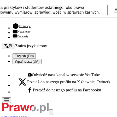
- otwiera się w nowej karcie
Promocje
Newsletter
Podcasty
Zmień język - bieżący:
Zmień język strony
PL
English (EN)
Українська (UA)
Odwiedź nasz kanał w serwisie YouTube
Youtube - otwiera się w nowej karcie
Przejdź do naszego profilu na X (dawniej Twitter)
X - otwiera się w nowej karcie
Przejdź do naszego profilu na Facebooku
Facebook - otwiera się w nowej karcie