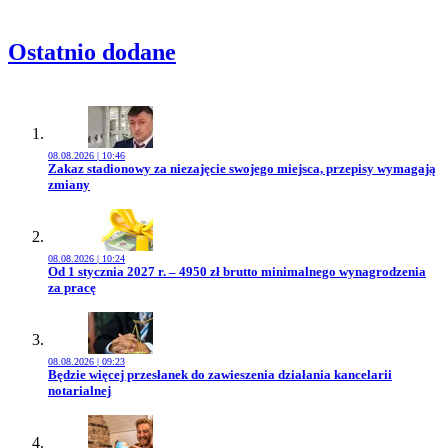
Ostatnio dodane
08.08.2026 | 10:46
Przejdź do artykułu:
Zakaz stadionowy za niezajęcie swojego miejsca, przepisy wymagają
zmiany
08.08.2026 | 10:24
Przejdź do artykułu:
Od 1 stycznia 2027 r. – 4950 zł brutto minimalnego wynagrodzenia
za pracę
08.08.2026 | 09:23
Przejdź do artykułu:
Będzie więcej przesłanek do zawieszenia działania kancelarii
notarialnej