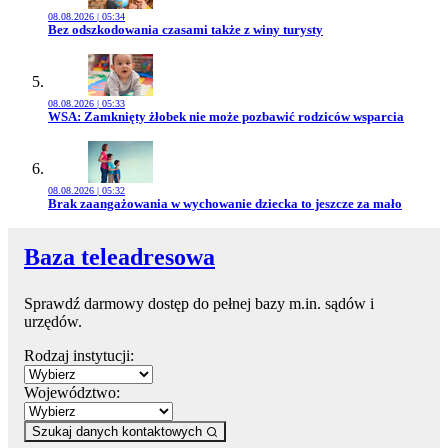
08.08.2026 | 05:34
Przejdź do artykułu:
Bez odszkodowania czasami także z winy turysty
08.08.2026 | 05:33
Przejdź do artykułu:
WSA: Zamknięty żłobek nie może pozbawić rodziców wsparcia
08.08.2026 | 05:32
Przejdź do artykułu:
Brak zaangażowania w wychowanie dziecka to jeszcze za mało
Baza teleadresowa
Sprawdź darmowy dostęp do pełnej bazy m.in. sądów i
urzędów.
Rodzaj instytucji:
Województwo:
Szukaj danych kontaktowych