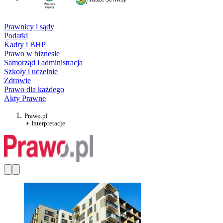
Prawnicy i sądy
Podatki
Kadry i BHP
Prawo w biznesie
Samorząd i administracja
Szkoły i uczelnie
Zdrowie
Prawo dla każdego
Akty Prawne
Prawo.pl
Interpretacje