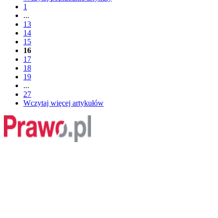
1
...
13
14
15
16
17
18
19
...
27
Wczytaj więcej artykułów