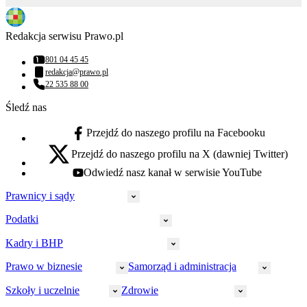
Redakcja serwisu Prawo.pl
801 04 45 45
Numer telefonu:
redakcja@prawo.pl
Adres email:
22 535 88 00
Numer telefonu:
Śledź nas
Przejdź do naszego profilu na Facebooku
facebook - otwiera się w nowej karcie
Przejdź do naszego profilu na X (dawniej Twitter)
x - otwiera się w nowej karcie
Odwiedź nasz kanał w serwisie YouTube
youtube - otwiera się w nowej karcie
Prawnicy i sądy
Podatki
Wymiar sprawiedliwości
Prawnicy
Kadry i BHP
PIT
Prokuratura
CIT
Prawo w biznesie
Samorząd i administracja
Policja
Prawo pracy
VAT
Rynek
HR
Szkoły i uczelnie
Zdrowie
Akcyza
Strefa aplikanta
Prawo gospodarcze
Samorząd terytorialny
BHP
Ordynacja
LegalTech