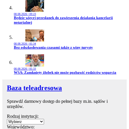
08.08.2026 | 09:23
Przejdź do artykułu:
Będzie więcej przesłanek do zawieszenia działania kancelarii
notarialnej
08.08.2026 | 05:34
Przejdź do artykułu:
Bez odszkodowania czasami także z winy turysty
08.08.2026 | 05:33
Przejdź do artykułu:
WSA: Zamknięty żłobek nie może pozbawić rodziców wsparcia
Baza teleadresowa
Sprawdź darmowy dostęp do pełnej bazy m.in. sądów i
urzędów.
Rodzaj instytucji:
Województwo: