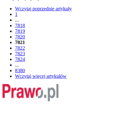
Wczytaj poprzednie artykuły
1
...
7818
7819
7820
7821
7822
7823
7824
...
8380
Wczytaj więcej artykułów