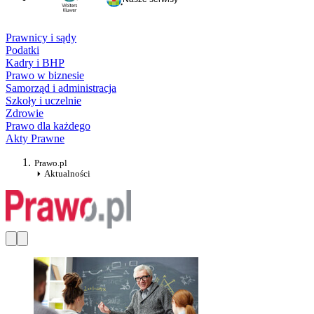
Prawnicy i sądy
Podatki
Kadry i BHP
Prawo w biznesie
Samorząd i administracja
Szkoły i uczelnie
Zdrowie
Prawo dla każdego
Akty Prawne
Prawo.pl
Aktualności