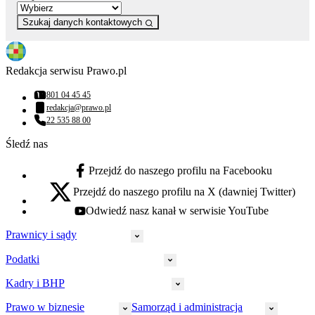
Szukaj danych kontaktowych
Redakcja serwisu Prawo.pl
801 04 45 45
Numer telefonu:
redakcja@prawo.pl
Adres email:
22 535 88 00
Numer telefonu:
Śledź nas
Przejdź do naszego profilu na Facebooku
facebook - otwiera się w nowej karcie
Przejdź do naszego profilu na X (dawniej Twitter)
x - otwiera się w nowej karcie
Odwiedź nasz kanał w serwisie YouTube
youtube - otwiera się w nowej karcie
Prawnicy i sądy
Podatki
Wymiar sprawiedliwości
Prawnicy
Kadry i BHP
PIT
Prokuratura
CIT
Prawo w biznesie
Samorząd i administracja
Policja