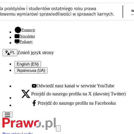
- otwiera się w nowej karcie
Promocje
Newsletter
Podcasty
Zmień język - bieżący:
Zmień język strony
PL
English (EN)
Українська (UA)
Odwiedź nasz kanał w serwisie YouTube
Youtube - otwiera się w nowej karcie
Przejdź do naszego profilu na X (dawniej Twitter)
X - otwiera się w nowej karcie
Przejdź do naszego profilu na Facebooku
Facebook - otwiera się w nowej karcie