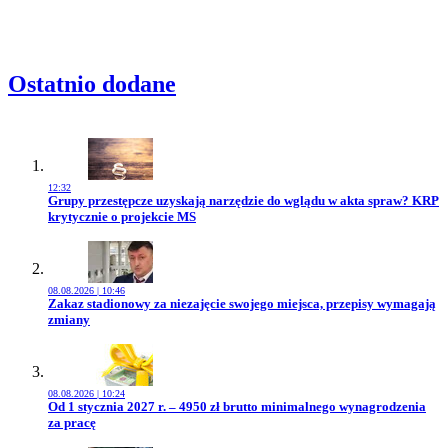
Ostatnio dodane
12:32
Przejdź do artykułu:
Grupy przestępcze uzyskają narzędzie do wglądu w akta spraw? KRP
krytycznie o projekcie MS
08.08.2026 | 10:46
Przejdź do artykułu:
Zakaz stadionowy za niezajęcie swojego miejsca, przepisy wymagają
zmiany
08.08.2026 | 10:24
Przejdź do artykułu:
Od 1 stycznia 2027 r. – 4950 zł brutto minimalnego wynagrodzenia
za pracę