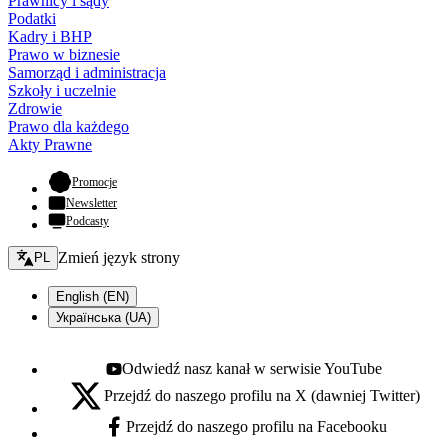
Prawnicy i sądy
Podatki
Kadry i BHP
Prawo w biznesie
Samorząd i administracja
Szkoły i uczelnie
Zdrowie
Prawo dla każdego
Akty Prawne
- otwiera się w nowej karcie
Promocje
Newsletter
Podcasty
Zmień język - bieżący:
Zmień język strony
PL
English (EN)
Українська (UA)
Odwiedź nasz kanał w serwisie YouTube
Youtube - otwiera się w nowej karcie
Przejdź do naszego profilu na X (dawniej Twitter)
X - otwiera się w nowej karcie
Przejdź do naszego profilu na Facebooku
Facebook - otwiera się w nowej karcie