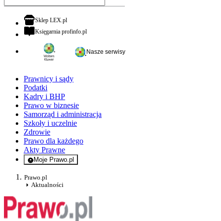
otwiera się w nowej karcie
Sklep LEX.pl
otwiera się w nowej karcie
Księgarnia profinfo.pl
Nasze serwisy
Prawnicy i sądy
Podatki
Kadry i BHP
Prawo w biznesie
Samorząd i administracja
Szkoły i uczelnie
Zdrowie
Prawo dla każdego
Akty Prawne
Moje Prawo.pl
- rejestracja i logowanie do serwisu
Prawo.pl
Aktualności