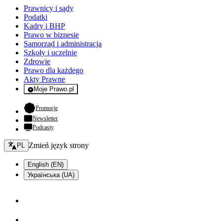
Prawnicy i sądy
Podatki
Kadry i BHP
Prawo w biznesie
Samorząd i administracja
Szkoły i uczelnie
Zdrowie
Prawo dla każdego
Akty Prawne
Moje Prawo.pl
- rejestracja i logowanie do serwisu
- otwiera się w nowej karcie
Promocje
Newsletter
Podcasty
Zmień język - bieżący:
Zmień język strony
PL
English (EN)
Українська (UA)