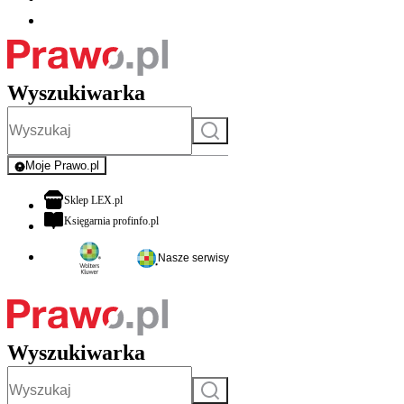
Wyszukiwarka
Szukaj
Moje Prawo.pl
- rejestracja i logowanie do serwisu
otwiera się w nowej karcie
Sklep LEX.pl
otwiera się w nowej karcie
Księgarnia profinfo.pl
Nasze serwisy
Wyszukiwarka
Szukaj