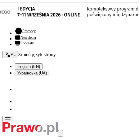
- otwiera się w nowej karcie
Promocje
Newsletter
Podcasty
Zmień język - bieżący:
Zmień język strony
PL
English (EN)
Українська (UA)