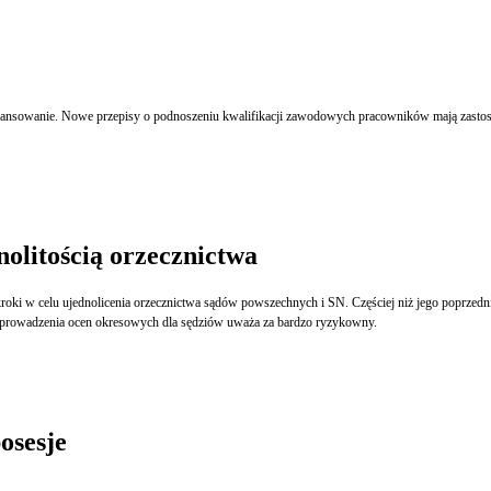
ofinansowanie. Nowe przepisy o podnoszeniu kwalifikacji zawodowych pracowników mają zastoso
olitością orzecznictwa
oki w celu ujednolicenia orzecznictwa sądów powszechnych i SN. Częściej niż jego poprzed
y wprowadzenia ocen okresowych dla sędziów uważa za bardzo ryzykowny.
osesje