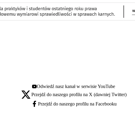
Odwiedź nasz kanał w serwisie YouTube
Youtube - otwiera się w nowej karcie
Przejdź do naszego profilu na X (dawniej Twitter)
X - otwiera się w nowej karcie
Przejdź do naszego profilu na Facebooku
Facebook - otwiera się w nowej karcie