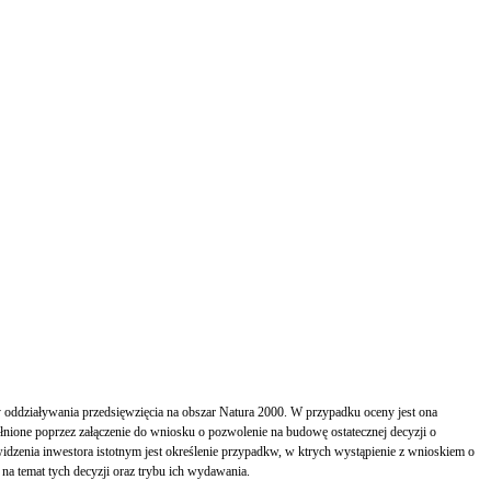
oddziaływania przedsięwzięcia na obszar Natura 2000. W przypadku oceny jest ona
ione poprzez załączenie do wniosku o pozwolenie na budowę ostatecznej decyzji o
idzenia inwestora istotnym jest określenie przypadkw, w ktrych wystąpienie z wnioskiem o
 temat tych decyzji oraz trybu ich wydawania.