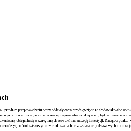
ach
 uprzednim przeprowadzeniu oceny oddziaływania przedsięwzięcia na środowisko albo oceny 
e przez inwestora wymogu w zakresie przeprowadzenia takiej oceny będzie uważane za spełn
nieczny ubiegania się o szereg innych zezwoleń na realizację inwestycji. Dlatego z punktu w
aniem decyzji o środowiskowych uwarunkowaniach oraz wskazanie podstawowych informacji na