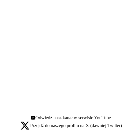
Odwiedź nasz kanał w serwisie YouTube
Youtube - otwiera się w nowej karcie
Przejdź do naszego profilu na X (dawniej Twitter)
X - otwiera się w nowej karcie