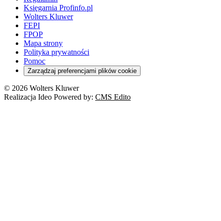
Banki
Orzeczenia
Orzeczenia
KSeF
Domowe finanse
Księgarnia Profinfo.pl
Orzeczenia
Orzeczenia
Służba cywilna
Nowe uprawnienia PIP
Emerytury i renty
Wolters Kluwer
Energetyka
Wojsko
Pacjent
FEPI
ESG
Wybory
Szkoła i uczeń
FPOP
Kredyty
Turystyka
Mapa strony
Cło
Orzeczenia
Polityka prywatności
Deregulacja
RODO
Pomoc
Cyberbezpieczeństwo
Zarządzaj preferencjami plików cookie
Franczyza
Nowe technologie
© 2026 Wolters Kluwer
Prawo autorskie
Realizacja Ideo Powered by:
CMS Edito