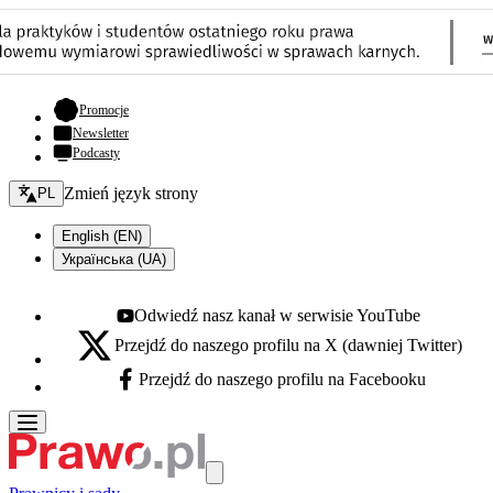
- otwiera się w nowej karcie
Promocje
Newsletter
Podcasty
Zmień język - bieżący:
Zmień język strony
PL
English (EN)
Українська (UA)
Odwiedź nasz kanał w serwisie YouTube
Youtube - otwiera się w nowej karcie
Przejdź do naszego profilu na X (dawniej Twitter)
X - otwiera się w nowej karcie
Przejdź do naszego profilu na Facebooku
Facebook - otwiera się w nowej karcie