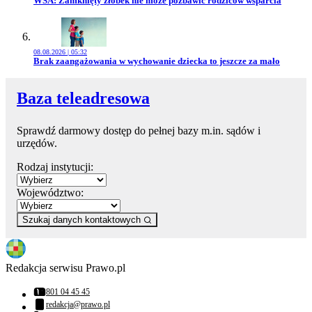
WSA: Zamknięty żłobek nie może pozbawić rodziców wsparcia
08.08.2026 | 05:32
Przejdź do artykułu:
Brak zaangażowania w wychowanie dziecka to jeszcze za mało
Baza teleadresowa
Sprawdź darmowy dostęp do pełnej bazy m.in. sądów i
urzędów.
Rodzaj instytucji:
Województwo:
Szukaj danych kontaktowych
Redakcja serwisu Prawo.pl
801 04 45 45
Numer telefonu:
redakcja@prawo.pl
Adres email: