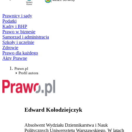
Prawnicy i sądy
Podatki
Kadry i BHP
Prawo w biznesie
Samorząd i administracja
Szkoły i uczelnie
Zdrowie
Prawo dla każdego
Akty Prawne
Prawo.pl
Profil autora
Edward Kołodziejczyk
Absolwent Wydziału Dziennikarstwa i Nauk
Politycznych Uniwersytetu Warszawskiego. W latach