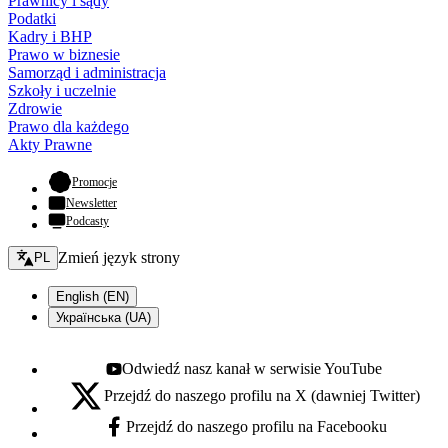
Prawnicy i sądy
Podatki
Kadry i BHP
Prawo w biznesie
Samorząd i administracja
Szkoły i uczelnie
Zdrowie
Prawo dla każdego
Akty Prawne
- otwiera się w nowej karcie
Promocje
Newsletter
Podcasty
Zmień język - bieżący:
Zmień język strony
PL
English (EN)
Українська (UA)
Odwiedź nasz kanał w serwisie YouTube
Youtube - otwiera się w nowej karcie
Przejdź do naszego profilu na X (dawniej Twitter)
X - otwiera się w nowej karcie
Przejdź do naszego profilu na Facebooku
Facebook - otwiera się w nowej karcie