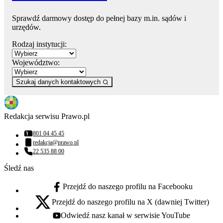
Sprawdź darmowy dostęp do pełnej bazy m.in. sądów i
urzędów.
Rodzaj instytucji:
Województwo:
Szukaj danych kontaktowych
Redakcja serwisu Prawo.pl
801 04 45 45
Numer telefonu:
redakcja@prawo.pl
Adres email:
22 535 88 00
Numer telefonu:
Śledź nas
Przejdź do naszego profilu na Facebooku
facebook - otwiera się w nowej karcie
Przejdź do naszego profilu na X (dawniej Twitter)
x - otwiera się w nowej karcie
Odwiedź nasz kanał w serwisie YouTube
youtube - otwiera się w nowej karcie