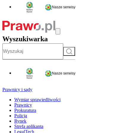
Nasze serwisy
Wyszukiwarka
Szukaj
Nasze serwisy
Prawnicy i sądy
Wymiar sprawiedliwości
Prawnicy
Prokuratura
Policja
Rynek
Strefa aplikanta
LegalTech