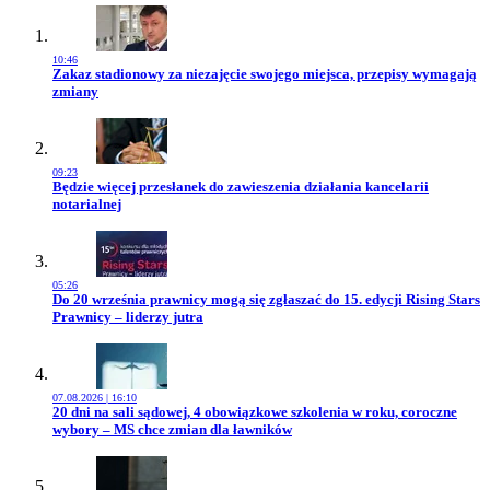
10:46
Przejdź do artykułu:
Zakaz stadionowy za niezajęcie swojego miejsca, przepisy wymagają
zmiany
09:23
Przejdź do artykułu:
Będzie więcej przesłanek do zawieszenia działania kancelarii
notarialnej
05:26
Przejdź do artykułu:
Do 20 września prawnicy mogą się zgłaszać do 15. edycji Rising Stars
Prawnicy – liderzy jutra
07.08.2026 | 16:10
Przejdź do artykułu:
20 dni na sali sądowej, 4 obowiązkowe szkolenia w roku, coroczne
wybory – MS chce zmian dla ławników