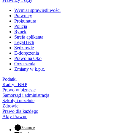
Prawnicy i sądy
Wymiar sprawiedliwości
Prawnicy
Prokuratura
Policja
Rynek
Strefa aplikanta
LegalTech
Sędziowie
E-doręczenia
Prawo na Oko
Orzeczenia
Zmiany w k.p.c.
Podatki
Kadry i BHP
Prawo w biznesie
Samorząd i administracja
Szkoły i uczelnie
Zdrowie
Prawo dla każdego
Akty Prawne
- otwiera się w nowej karcie
Promocje