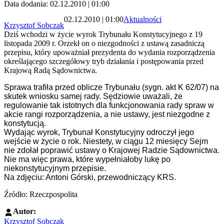
Data dodania: 02.12.2010 | 01:00
02.12.2010 | 01:00
Aktualności
Krzysztof Sobczak
Dziś wchodzi w życie wyrok Trybunału Konstytucyjnego z 19
listopada 2009 r. Orzekł on o niezgodności z ustawą zasadniczą
przepisu, który upoważniał prezydenta do wydania rozporządzenia
określającego szczegółowy tryb działania i postępowania przed
Krajową Radą Sądownictwa.
Sprawa trafiła przed oblicze Trybunału (sygn. akt K 62/07) na
skutek wniosku samej rady. Sędziowie uważali, że
regulowanie tak istotnych dla funkcjonowania rady spraw w
akcie rangi rozporządzenia, a nie ustawy, jest niezgodne z
konstytucją.
Wydając wyrok, Trybunał Konstytucyjny odroczył jego
wejście w życie o rok. Niestety, w ciągu 12 miesięcy Sejm
nie zdołał poprawić ustawy o Krajowej Radzie Sądownictwa.
Nie ma więc prawa, które wypełniałoby lukę po
niekonstytucyjnym przepisie.
Na zdjęciu: Antoni Górski, przewodniczący KRS.
Źródło: Rzeczpospolita
Autor:
Krzysztof Sobczak