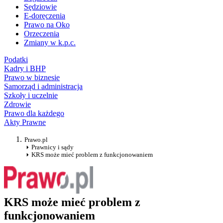
Sędziowie
E-doręczenia
Prawo na Oko
Orzeczenia
Zmiany w k.p.c.
Podatki
Kadry i BHP
Prawo w biznesie
Samorząd i administracja
Szkoły i uczelnie
Zdrowie
Prawo dla każdego
Akty Prawne
Prawo.pl
Prawnicy i sądy
KRS może mieć problem z funkcjonowaniem
KRS może mieć problem z
funkcjonowaniem