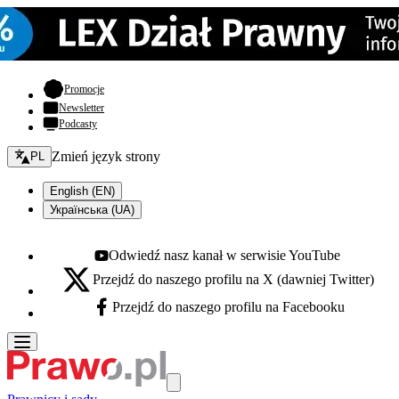
- otwiera się w nowej karcie
Promocje
Newsletter
Podcasty
Zmień język - bieżący:
Zmień język strony
PL
English (EN)
Українська (UA)
Odwiedź nasz kanał w serwisie YouTube
Youtube - otwiera się w nowej karcie
Przejdź do naszego profilu na X (dawniej Twitter)
X - otwiera się w nowej karcie
Przejdź do naszego profilu na Facebooku
Facebook - otwiera się w nowej karcie