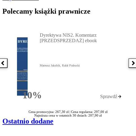
Polecamy książki prawnicze
Przejdź do: Dyrektywa NIS2. Komentarz [PRZEDSPRZEDAŻ] ebook,
Dyrektywa NIS2. Komentarz
[PRZEDSPRZEDAŻ] ebook
Poprzednia książka
N
Mateusz Jakubik, Rafał Prabucki
10%
Sprawdź
Rabatu
Cena promocyjna: 267,30 zł |
Cena regularna: 297,00 zł
Najniższa cena w ostatnich 30 dniach: 207,90 zł
Ostatnio dodane