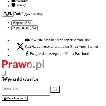
Newsletter
Podcasty
Zmień język - bieżący:
Zmień język strony
PL
English (EN)
Українська (UA)
Odwiedź nasz kanał w serwisie YouTube
Youtube - otwiera się w nowej karcie
Przejdź do naszego profilu na X (dawniej Twitter)
X - otwiera się w nowej karcie
Przejdź do naszego profilu na Facebooku
Facebook - otwiera się w nowej karcie
Wyszukiwarka
Szukaj
Moje Prawo.pl
- rejestracja i logowanie do serwisu