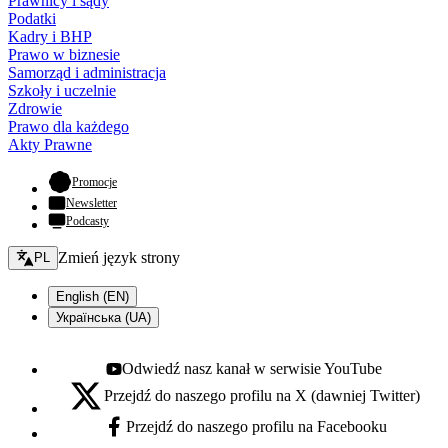
Prawnicy i sądy
Podatki
Kadry i BHP
Prawo w biznesie
Samorząd i administracja
Szkoły i uczelnie
Zdrowie
Prawo dla każdego
Akty Prawne
- otwiera się w nowej karcie
Promocje
Newsletter
Podcasty
Zmień język - bieżący:
Zmień język strony
PL
English (EN)
Українська (UA)
Odwiedź nasz kanał w serwisie YouTube
Youtube - otwiera się w nowej karcie
Przejdź do naszego profilu na X (dawniej Twitter)
X - otwiera się w nowej karcie
Przejdź do naszego profilu na Facebooku
Facebook - otwiera się w nowej karcie