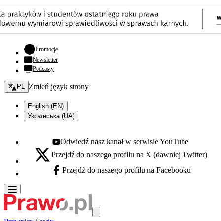
- otwiera się w nowej karcie
Promocje
Newsletter
Podcasty
Zmień język - bieżący:
Zmień język strony
PL
English (EN)
Українська (UA)
Odwiedź nasz kanał w serwisie YouTube
Youtube - otwiera się w nowej karcie
Przejdź do naszego profilu na X (dawniej Twitter)
X - otwiera się w nowej karcie
Przejdź do naszego profilu na Facebooku
Facebook - otwiera się w nowej karcie