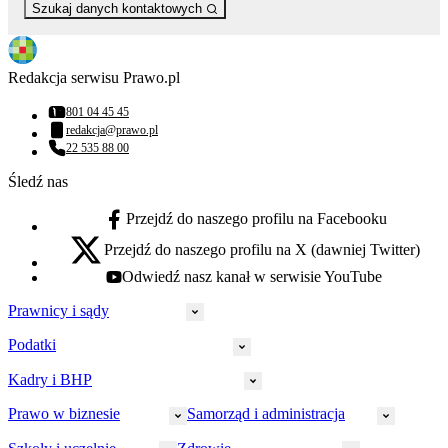
Szukaj danych kontaktowych
Redakcja serwisu Prawo.pl
801 04 45 45
Numer telefonu:
redakcja@prawo.pl
Adres email:
22 535 88 00
Numer telefonu:
Śledź nas
Przejdź do naszego profilu na Facebooku
facebook - otwiera się w nowej karcie
Przejdź do naszego profilu na X (dawniej Twitter)
x - otwiera się w nowej karcie
Odwiedź nasz kanał w serwisie YouTube
youtube - otwiera się w nowej karcie
Prawnicy i sądy
Podatki
Wymiar sprawiedliwości
Prawnicy
Kadry i BHP
PIT
Prokuratura
CIT
Prawo w biznesie
Samorząd i administracja
Policja
Prawo pracy
VAT
Rynek
HR