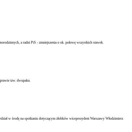
orodzinnych, a radni PiS - zmniejszenia o ok. połowę wszystkich stawek.
sprawie tzw. dwupaku.
iedział w środę na spotkaniu dotyczącym żłobków wiceprezydent Warszawy Włodzimierz