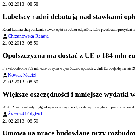
21.02.2013 | 08:58
Lubelscy radni debatują nad stawkami opła
Radni Lublina chcą obniżenia stawek opłat za odbiór odpadów, które przedstawił prezydent
Chrzanowska Renata
21.02.2013 | 08:50
Opolszczyzna ma dostać z UE o 184 mln eur
Prawdopodobnie 759 mln euro otrzyma województwo opolskie z Unii Europejskiej na lata 201
Nowak Maciej
21.02.2013 | 08:50
Większe oszczędności i mniejsze wydatki 
W 2012 roku dochody bydgoskiego samorządu rosły szybciej niż wydatki - poinformował dz
Żyromski Olgierd
21.02.2013 | 08:50
Umowa na prace budowlane przy rozbudow