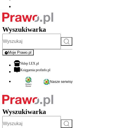
Wyszukiwarka
Szukaj
Moje Prawo.pl
- rejestracja i logowanie do serwisu
otwiera się w nowej karcie
Sklep LEX.pl
otwiera się w nowej karcie
Księgarnia profinfo.pl
Nasze serwisy
Wyszukiwarka
Szukaj