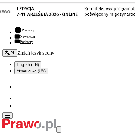
- otwiera się w nowej karcie
Promocje
Newsletter
Podcasty
Zmień język - bieżący:
Zmień język strony
PL
English (EN)
Українська (UA)