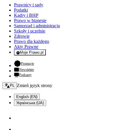
Prawnicy i sądy
Podatki
Kadry i BHP
Prawo w biznesie
Samorząd i administracja
Szkoły i uczelnie
Zdrowie
Prawo dla każdego
Akty Prawne
Moje Prawo.pl
- rejestracja i logowanie do serwisu
- otwiera się w nowej karcie
Promocje
Newsletter
Podcasty
Zmień język - bieżący:
Zmień język strony
PL
English (EN)
Українська (UA)