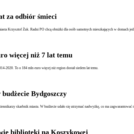
t za odbiór śmieci
 miasta Krzysztof Żuk. Radni PO chcą obniżki dla osób samotnych mieszkających w domach jedn
o więcej niż 7 lat temu
4-2020. To o 184 mln euro więcej niż region dostał siedem lat temu.
w budżecie Bydgoszczy
iennikarzy skarbnik miasta. W budżecie udało się utrzymać nadwyżkę, co ma zagwarantować 
ie biblioteki na Koszykowej