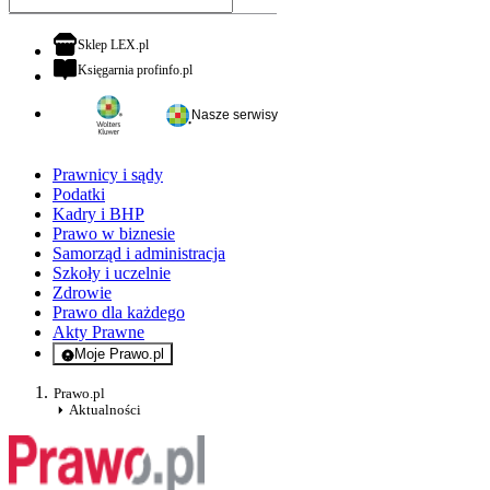
otwiera się w nowej karcie
Sklep LEX.pl
otwiera się w nowej karcie
Księgarnia profinfo.pl
Nasze serwisy
Prawnicy i sądy
Podatki
Kadry i BHP
Prawo w biznesie
Samorząd i administracja
Szkoły i uczelnie
Zdrowie
Prawo dla każdego
Akty Prawne
Moje Prawo.pl
- rejestracja i logowanie do serwisu
Prawo.pl
Aktualności