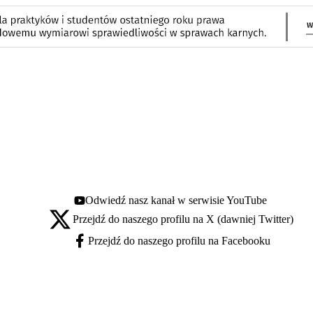
Odwiedź nasz kanał w serwisie YouTube
Youtube - otwiera się w nowej karcie
Przejdź do naszego profilu na X (dawniej Twitter)
X - otwiera się w nowej karcie
Przejdź do naszego profilu na Facebooku
Facebook - otwiera się w nowej karcie