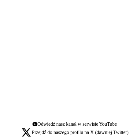
Odwiedź nasz kanał w serwisie YouTube
Youtube - otwiera się w nowej karcie
Przejdź do naszego profilu na X (dawniej Twitter)
X - otwiera się w nowej karcie