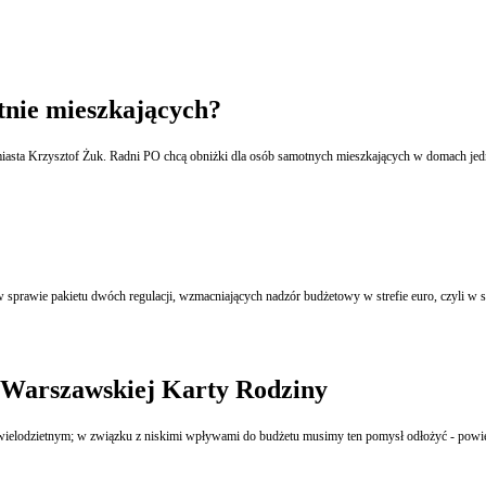
tnie mieszkających?
 miasta Krzysztof Żuk. Radni PO chcą obniżki dla osób samotnych mieszkających w domach jedn
w sprawie pakietu dwóch regulacji, wzmacniających nadzór budżetowy w strefie euro, czyli w 
e Warszawskiej Karty Rodziny
m wielodzietnym; w związku z niskimi wpływami do budżetu musimy ten pomysł odłożyć - pow