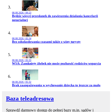
08.08.2026 | 09:23
Przejdź do artykułu:
Będzie więcej przesłanek do zawieszenia działania kancelarii
notarialnej
08.08.2026 | 05:34
Przejdź do artykułu:
Bez odszkodowania czasami także z winy turysty
08.08.2026 | 05:33
Przejdź do artykułu:
WSA: Zamknięty żłobek nie może pozbawić rodziców wsparcia
08.08.2026 | 05:32
Przejdź do artykułu:
Brak zaangażowania w wychowanie dziecka to jeszcze za mało
Baza teleadresowa
Sprawdź darmowy dostęp do pełnej bazy m.in. sądów i