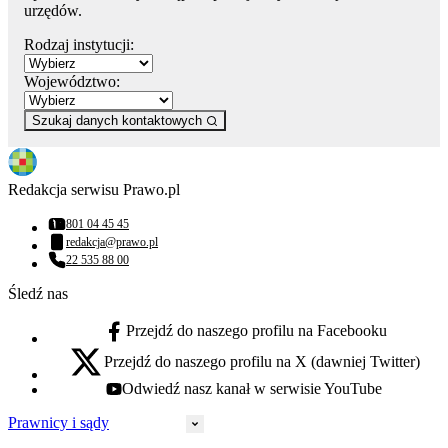
urzędów.
Rodzaj instytucji:
Województwo:
Szukaj danych kontaktowych
Redakcja serwisu Prawo.pl
801 04 45 45
Numer telefonu:
redakcja@prawo.pl
Adres email:
22 535 88 00
Numer telefonu:
Śledź nas
Przejdź do naszego profilu na Facebooku
facebook - otwiera się w nowej karcie
Przejdź do naszego profilu na X (dawniej Twitter)
x - otwiera się w nowej karcie
Odwiedź nasz kanał w serwisie YouTube
youtube - otwiera się w nowej karcie
Prawnicy i sądy