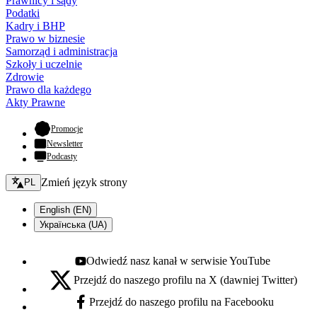
Prawnicy i sądy
Podatki
Kadry i BHP
Prawo w biznesie
Samorząd i administracja
Szkoły i uczelnie
Zdrowie
Prawo dla każdego
Akty Prawne
- otwiera się w nowej karcie
Promocje
Newsletter
Podcasty
Zmień język - bieżący:
Zmień język strony
PL
English (EN)
Українська (UA)
Odwiedź nasz kanał w serwisie YouTube
Youtube - otwiera się w nowej karcie
Przejdź do naszego profilu na X (dawniej Twitter)
X - otwiera się w nowej karcie
Przejdź do naszego profilu na Facebooku
Facebook - otwiera się w nowej karcie