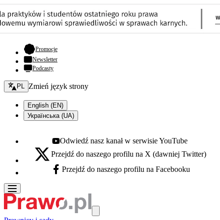
- otwiera się w nowej karcie
Promocje
Newsletter
Podcasty
Zmień język - bieżący:
Zmień język strony
PL
English (EN)
Українська (UA)
Odwiedź nasz kanał w serwisie YouTube
Youtube - otwiera się w nowej karcie
Przejdź do naszego profilu na X (dawniej Twitter)
X - otwiera się w nowej karcie
Przejdź do naszego profilu na Facebooku
Facebook - otwiera się w nowej karcie