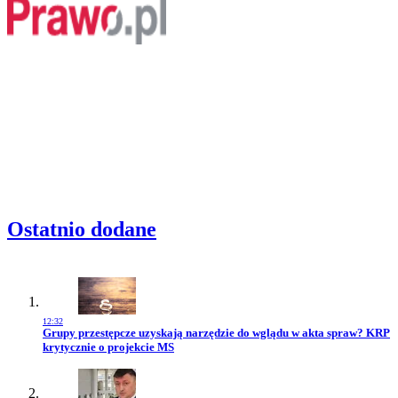
Ostatnio dodane
12:32
Przejdź do artykułu:
Grupy przestępcze uzyskają narzędzie do wglądu w akta spraw? KRP
krytycznie o projekcie MS