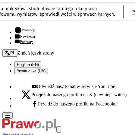
- otwiera się w nowej karcie
Promocje
Newsletter
Podcasty
Zmień język - bieżący:
Zmień język strony
PL
English (EN)
Українська (UA)
Odwiedź nasz kanał w serwisie YouTube
Youtube - otwiera się w nowej karcie
Przejdź do naszego profilu na X (dawniej Twitter)
X - otwiera się w nowej karcie
Przejdź do naszego profilu na Facebooku
Facebook - otwiera się w nowej karcie