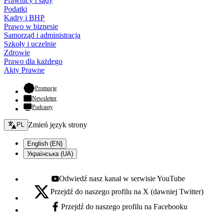
Prawnicy i sądy
Podatki
Kadry i BHP
Prawo w biznesie
Samorząd i administracja
Szkoły i uczelnie
Zdrowie
Prawo dla każdego
Akty Prawne
- otwiera się w nowej karcie
Promocje
Newsletter
Podcasty
Zmień język - bieżący:
Zmień język strony
PL
English (EN)
Українська (UA)
Odwiedź nasz kanał w serwisie YouTube
Youtube - otwiera się w nowej karcie
Przejdź do naszego profilu na X (dawniej Twitter)
X - otwiera się w nowej karcie
Przejdź do naszego profilu na Facebooku
Facebook - otwiera się w nowej karcie