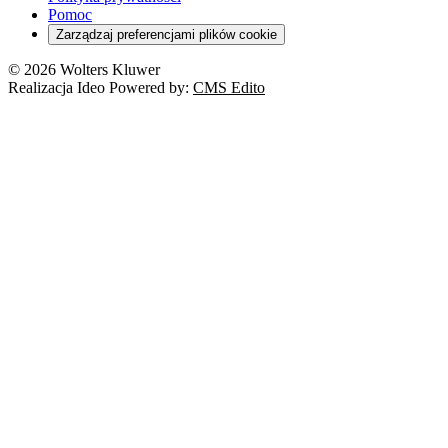
RODO
Pomoc
Cyberbezpieczeństwo
Zarządzaj preferencjami plików cookie
Franczyza
Nowe technologie
© 2026 Wolters Kluwer
Prawo autorskie
Realizacja Ideo Powered by:
CMS Edito