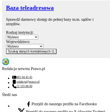
Baza teleadresowa
Sprawdź darmowy dostęp do pełnej bazy m.in. sądów i
urzędów.
Rodzaj instytucji:
Województwo:
Szukaj danych kontaktowych
Redakcja serwisu Prawo.pl
801 04 45 45
Numer telefonu:
redakcja@prawo.pl
Adres email:
22 535 88 00
Numer telefonu:
Śledź nas
Przejdź do naszego profilu na Facebooku
facebook - otwiera się w nowej karcie
Przejdź do naszego profilu na X (dawniej Twitter)