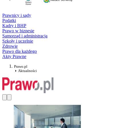
Prawnicy i sądy
Podatki
Kadry i BHP
Prawo w biznesie
Samorząd i administracja
Szkoły i uczelnie
Zdrowie
Prawo dla każdego
Akty Prawne
Prawo.pl
Aktualności