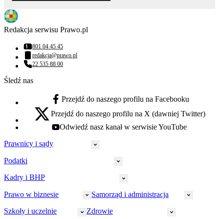
Redakcja serwisu Prawo.pl
801 04 45 45
Numer telefonu:
redakcja@prawo.pl
Adres email:
22 535 88 00
Numer telefonu:
Śledź nas
Przejdź do naszego profilu na Facebooku
facebook - otwiera się w nowej karcie
Przejdź do naszego profilu na X (dawniej Twitter)
x - otwiera się w nowej karcie
Odwiedź nasz kanał w serwisie YouTube
youtube - otwiera się w nowej karcie
Prawnicy i sądy
Podatki
Wymiar sprawiedliwości
Prawnicy
Kadry i BHP
PIT
Prokuratura
CIT
Prawo w biznesie
Samorząd i administracja
Policja
Prawo pracy
VAT
Rynek
HR
Szkoły i uczelnie
Zdrowie
Akcyza
Strefa aplikanta
Prawo gospodarcze
Samorząd terytorialny