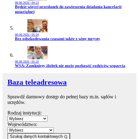
08.08.2026 | 09:23
Przejdź do artykułu:
Będzie więcej przesłanek do zawieszenia działania kancelarii
notarialnej
08.08.2026 | 05:34
Przejdź do artykułu:
Bez odszkodowania czasami także z winy turysty
08.08.2026 | 05:33
Przejdź do artykułu:
WSA: Zamknięty żłobek nie może pozbawić rodziców wsparcia
Baza teleadresowa
Sprawdź darmowy dostęp do pełnej bazy m.in. sądów i
urzędów.
Rodzaj instytucji:
Województwo:
Szukaj danych kontaktowych