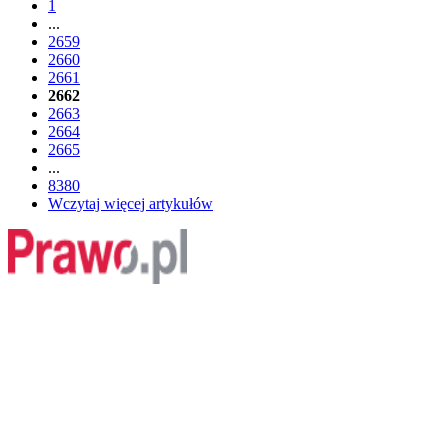
1
...
2659
2660
2661
2662
2663
2664
2665
...
8380
Wczytaj więcej artykułów