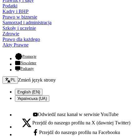
Prawnicy i sądy
Podatki
Kadry i BHP
Prawo w biznesie
Samorząd i administracja
Szkoły i uczelnie
Zdrowie
Prawo dla każdego
Akty Prawne
- otwiera się w nowej karcie
Promocje
Newsletter
Podcasty
Zmień język - bieżący:
Zmień język strony
PL
English (EN)
Українська (UA)
Odwiedź nasz kanał w serwisie YouTube
Youtube - otwiera się w nowej karcie
Przejdź do naszego profilu na X (dawniej Twitter)
X - otwiera się w nowej karcie
Przejdź do naszego profilu na Facebooku
Facebook - otwiera się w nowej karcie