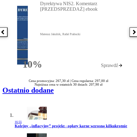
Dyrektywa NIS2. Komentarz
[PRZEDSPRZEDAŻ] ebook
Poprzednia książka
N
Mateusz Jakubik, Rafał Prabucki
10%
Sprawdź
Rabatu
Cena promocyjna: 267,30 zł |
Cena regularna: 297,00 zł
Najniższa cena w ostatnich 30 dniach: 207,90 zł
Ostatnio dodane
16:55
Przejdź do artykułu:
Kolejny „inflacyjny” projekt - opłaty karne wzrosną kilkukrotnie