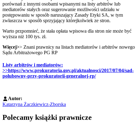
porównań z innymi osobami wpisanymi na listy arbitrów lub
mediatorów stałych oraz sugerowanie możliwości udziału w
postępowaniu w sposób naruszający Zasady Etyki SA, w tym
zwłaszcza w sposób sprzyjający którejkolwiek ze stron.
Warto przpomnieć, że stała opłata wpisowa dla stron nie może być
wyższa niż 100 tys. zł.
Więcej>
> Znani prawnicy na listach mediatorów i arbitrów nowego
Sądu Arbitrażowego PG RP
Listy arbitrów i mediatorów:
>>https://www.prokuratoria.gov.pl/aktualnosci/2017/07/04/sad-
polubowny-przy-prokuratorii-generalnej-rp/
Autor:
Katarzyna Żaczkiewicz-Zborska
Polecamy książki prawnicze
Przejdź do: Dyrektywa NIS2. Komentarz [PRZEDSPRZEDAŻ] ebook,