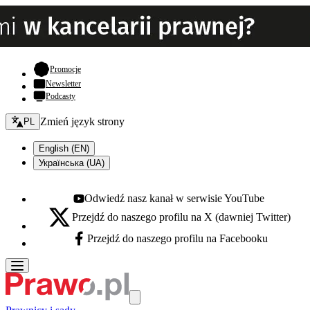
- otwiera się w nowej karcie
Promocje
Newsletter
Podcasty
Zmień język - bieżący:
Zmień język strony
PL
English (EN)
Українська (UA)
Odwiedź nasz kanał w serwisie YouTube
Youtube - otwiera się w nowej karcie
Przejdź do naszego profilu na X (dawniej Twitter)
X - otwiera się w nowej karcie
Przejdź do naszego profilu na Facebooku
Facebook - otwiera się w nowej karcie