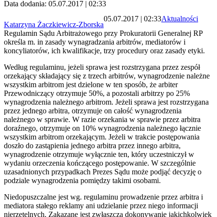
Data dodania: 05.07.2017 | 02:33
05.07.2017 | 02:33
Aktualności
Katarzyna Żaczkiewicz-Zborska
Regulamin Sądu Arbitrażowego przy Prokuratorii Generalnej RP
określa m. in zasady wynagradzania arbitrów, mediatorów i
koncyliatorów, ich kwalifikacje, trzy procedury oraz zasady etyki.
Według regulaminu, jeżeli sprawa jest rozstrzygana przez zespół
orzekający składający się z trzech arbitrów, wynagrodzenie należne
wszystkim arbitrom jest dzielone w ten sposób, że arbiter
Przewodniczący otrzymuje 50%, a pozostali arbitrzy po 25%
wynagrodzenia należnego arbitrom. Jeżeli sprawa jest rozstrzygana
przez jednego arbitra, otrzymuje on całość wynagrodzenia
należnego w sprawie. W razie orzekania w sprawie przez arbitra
doraźnego, otrzymuje on 10% wynagrodzenia należnego łącznie
wszystkim arbitrom orzekającym. Jeżeli w trakcie postępowania
doszło do zastąpienia jednego arbitra przez innego arbitra,
wynagrodzenie otrzymuje wyłącznie ten, który uczestniczył w
wydaniu orzeczenia kończącego postępowanie. W szczególnie
uzasadnionych przypadkach Prezes Sądu może podjąć decyzję o
podziale wynagrodzenia pomiędzy takimi osobami.
Niedopuszczalne jest wg. regulaminu prowadzenie przez arbitra i
mediatora stałego reklamy ani udzielanie przez niego informacji
nierzetelnych. Zakazane jest zwłaszcza dokonywanie jakichkolwiek