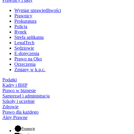
Prawnicy i sądy
Wymiar sprawiedliwości
Prawnicy
Prokuratura
Policja
Rynek
Strefa aplikanta
LegalTech
Sędziowie
E-doręczenia
Prawo na Oko
Orzeczenia
Zmiany w k.p.c.
Podatki
Kadry i BHP
Prawo w biznesie
Samorząd i administracja
Szkoły i uczelnie
Zdrowie
Prawo dla każdego
Akty Prawne
- otwiera się w nowej karcie
Promocje