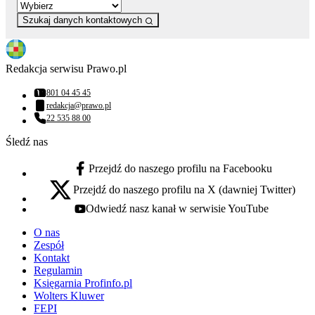
Szukaj danych kontaktowych
Redakcja serwisu Prawo.pl
801 04 45 45
Numer telefonu:
redakcja@prawo.pl
Adres email:
22 535 88 00
Numer telefonu:
Śledź nas
Przejdź do naszego profilu na Facebooku
facebook - otwiera się w nowej karcie
Przejdź do naszego profilu na X (dawniej Twitter)
x - otwiera się w nowej karcie
Odwiedź nasz kanał w serwisie YouTube
youtube - otwiera się w nowej karcie
O nas
Zespół
Kontakt
Regulamin
Księgarnia Profinfo.pl
Wolters Kluwer
FEPI