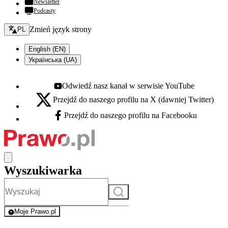
Newsletter
Podcasty
Zmień język - bieżący:
Zmień język strony
PL
English (EN)
Українська (UA)
Odwiedź nasz kanał w serwisie YouTube
Youtube - otwiera się w nowej karcie
Przejdź do naszego profilu na X (dawniej Twitter)
X - otwiera się w nowej karcie
Przejdź do naszego profilu na Facebooku
Facebook - otwiera się w nowej karcie
Wyszukiwarka
Szukaj
Moje Prawo.pl
- rejestracja i logowanie do serwisu