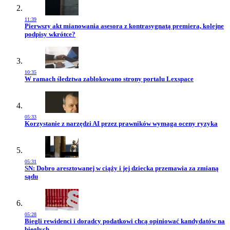
11:39
Przejdź do artykułu:
Pierwszy akt mianowania asesora z kontrasygnatą premiera, kolejne
podpisy wkrótce?
10:35
Przejdź do artykułu:
W ramach śledztwa zablokowano strony portalu Lexspace
05:33
Przejdź do artykułu:
Korzystanie z narzędzi AI przez prawników wymaga oceny ryzyka
05:31
Przejdź do artykułu:
SN: Dobro aresztowanej w ciąży i jej dziecka przemawia za zmianą
sądu
05:28
Przejdź do artykułu:
Biegli rewidenci i doradcy podatkowi chcą opiniować kandydatów na
biegłych