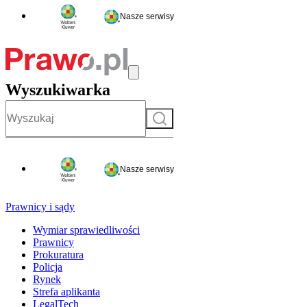
Nasze serwisy
Wyszukiwarka
Szukaj
Nasze serwisy
Prawnicy i sądy
Wymiar sprawiedliwości
Prawnicy
Prokuratura
Policja
Rynek
Strefa aplikanta
LegalTech