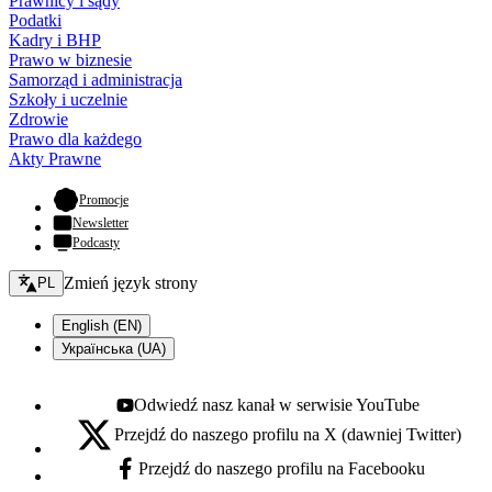
Prawnicy i sądy
Podatki
Kadry i BHP
Prawo w biznesie
Samorząd i administracja
Szkoły i uczelnie
Zdrowie
Prawo dla każdego
Akty Prawne
- otwiera się w nowej karcie
Promocje
Newsletter
Podcasty
Zmień język - bieżący:
Zmień język strony
PL
English (EN)
Українська (UA)
Odwiedź nasz kanał w serwisie YouTube
Youtube - otwiera się w nowej karcie
Przejdź do naszego profilu na X (dawniej Twitter)
X - otwiera się w nowej karcie
Przejdź do naszego profilu na Facebooku
Facebook - otwiera się w nowej karcie