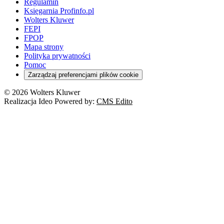
Rynek i konsument
Regulamin
Koronawirus a prawo
Banki
Orzeczenia
Orzeczenia
KSeF
Domowe finanse
Księgarnia Profinfo.pl
Orzeczenia
Orzeczenia
Służba cywilna
Nowe uprawnienia PIP
Emerytury i renty
Wolters Kluwer
Energetyka
Wojsko
Pacjent
FEPI
ESG
Wybory
Szkoła i uczeń
FPOP
Kredyty
Turystyka
Mapa strony
Cło
Orzeczenia
Polityka prywatności
Deregulacja
RODO
Pomoc
Cyberbezpieczeństwo
Zarządzaj preferencjami plików cookie
Franczyza
Nowe technologie
© 2026 Wolters Kluwer
Prawo autorskie
Realizacja Ideo Powered by:
CMS Edito