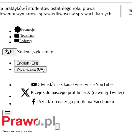
- otwiera się w nowej karcie
Promocje
Newsletter
Podcasty
Zmień język - bieżący:
Zmień język strony
PL
English (EN)
Українська (UA)
Odwiedź nasz kanał w serwisie YouTube
Youtube - otwiera się w nowej karcie
Przejdź do naszego profilu na X (dawniej Twitter)
X - otwiera się w nowej karcie
Przejdź do naszego profilu na Facebooku
Facebook - otwiera się w nowej karcie