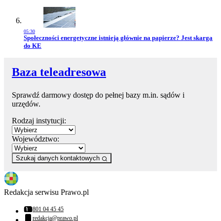
05:30
Przejdź do artykułu:
Społeczności energetyczne istnieją głównie na papierze? Jest skarga
do KE
Baza teleadresowa
Sprawdź darmowy dostęp do pełnej bazy m.in. sądów i
urzędów.
Rodzaj instytucji:
Województwo:
Szukaj danych kontaktowych
Redakcja serwisu Prawo.pl
801 04 45 45
Numer telefonu:
redakcja@prawo.pl