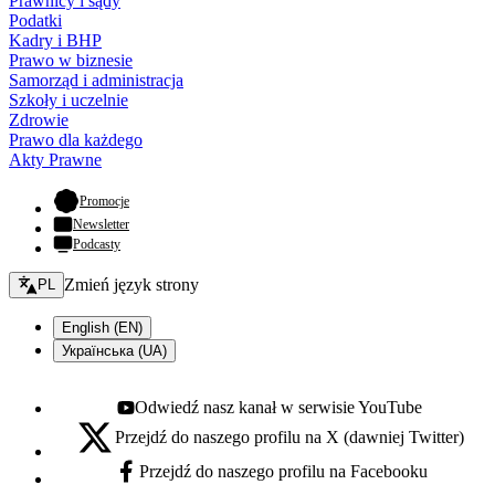
Prawnicy i sądy
Podatki
Kadry i BHP
Prawo w biznesie
Samorząd i administracja
Szkoły i uczelnie
Zdrowie
Prawo dla każdego
Akty Prawne
- otwiera się w nowej karcie
Promocje
Newsletter
Podcasty
Zmień język - bieżący:
Zmień język strony
PL
English (EN)
Українська (UA)
Odwiedź nasz kanał w serwisie YouTube
Youtube - otwiera się w nowej karcie
Przejdź do naszego profilu na X (dawniej Twitter)
X - otwiera się w nowej karcie
Przejdź do naszego profilu na Facebooku
Facebook - otwiera się w nowej karcie