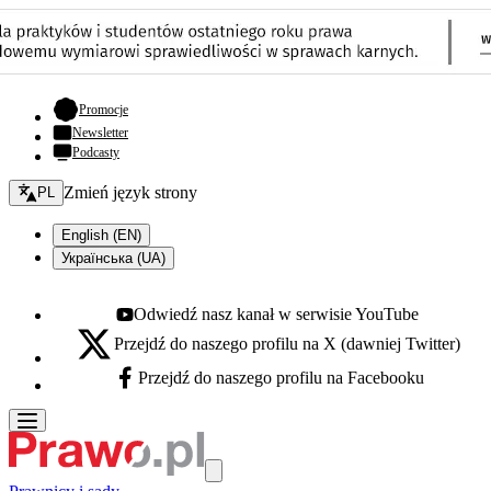
- otwiera się w nowej karcie
Promocje
Newsletter
Podcasty
Zmień język - bieżący:
Zmień język strony
PL
English (EN)
Українська (UA)
Odwiedź nasz kanał w serwisie YouTube
Youtube - otwiera się w nowej karcie
Przejdź do naszego profilu na X (dawniej Twitter)
X - otwiera się w nowej karcie
Przejdź do naszego profilu na Facebooku
Facebook - otwiera się w nowej karcie