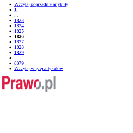
Wczytaj poprzednie artykuły
1
...
1823
1824
1825
1826
1827
1828
1829
...
8379
Wczytaj więcej artykułów