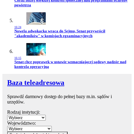
Coraz bliżej większej kontroli społecznej nad programami ochrony
powietrza
16:24
Przejdź do artykułu:
Nowela adwokacka wraca do Sejmu, Senat przywrócił
"akademików" w komisjach egzaminacyjnych
16:15
Przejdź do artykułu:
Senat chce poprawek w ustawie wzmacniającej sądowy nadzór nad
kontrolą operacyjną
Baza teleadresowa
Sprawdź darmowy dostęp do pełnej bazy m.in. sądów i
urzędów.
Rodzaj instytucji:
Województwo: