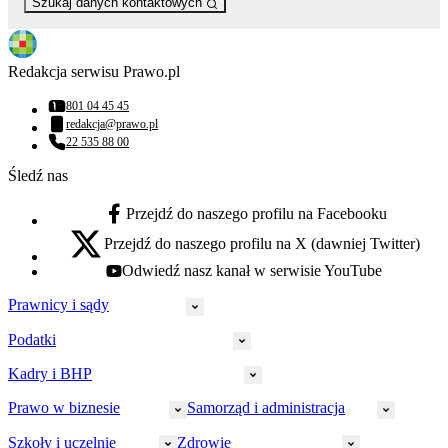
Szukaj danych kontaktowych
Redakcja serwisu Prawo.pl
801 04 45 45
Numer telefonu:
redakcja@prawo.pl
Adres email:
22 535 88 00
Numer telefonu:
Śledź nas
Przejdź do naszego profilu na Facebooku
facebook - otwiera się w nowej karcie
Przejdź do naszego profilu na X (dawniej Twitter)
x - otwiera się w nowej karcie
Odwiedź nasz kanał w serwisie YouTube
youtube - otwiera się w nowej karcie
Prawnicy i sądy
Podatki
Wymiar sprawiedliwości
Prawnicy
Kadry i BHP
PIT
Prokuratura
CIT
Prawo w biznesie
Samorząd i administracja
Policja
Prawo pracy
VAT
Rynek
HR
Szkoły i uczelnie
Zdrowie
Akcyza
Strefa aplikanta