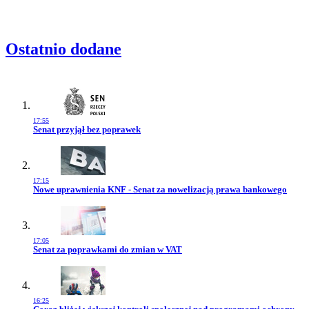
Ostatnio dodane
17:55
Przejdź do artykułu:
Senat przyjął bez poprawek
17:15
Przejdź do artykułu:
Nowe uprawnienia KNF - Senat za nowelizacją prawa bankowego
17:05
Przejdź do artykułu:
Senat za poprawkami do zmian w VAT
16:25
Przejdź do artykułu: