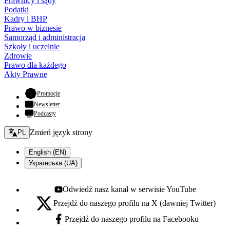
Prawnicy i sądy
Podatki
Kadry i BHP
Prawo w biznesie
Samorząd i administracja
Szkoły i uczelnie
Zdrowie
Prawo dla każdego
Akty Prawne
- otwiera się w nowej karcie
Promocje
Newsletter
Podcasty
Zmień język - bieżący:
Zmień język strony
PL
English (EN)
Українська (UA)
Odwiedź nasz kanał w serwisie YouTube
Youtube - otwiera się w nowej karcie
Przejdź do naszego profilu na X (dawniej Twitter)
X - otwiera się w nowej karcie
Przejdź do naszego profilu na Facebooku
Facebook - otwiera się w nowej karcie