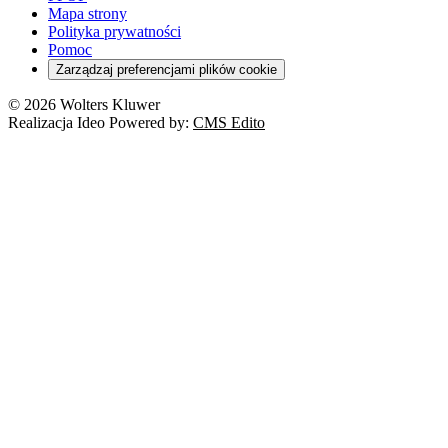
Turystyka
Mapa strony
Cło
Orzeczenia
Polityka prywatności
Deregulacja
RODO
Pomoc
Cyberbezpieczeństwo
Zarządzaj preferencjami plików cookie
Franczyza
Nowe technologie
© 2026 Wolters Kluwer
Prawo autorskie
Realizacja Ideo Powered by:
CMS Edito