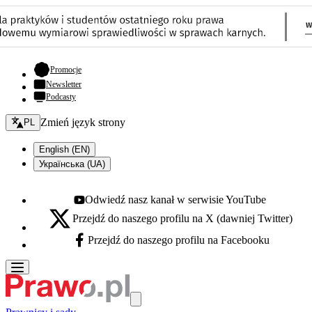
- otwiera się w nowej karcie
Promocje
Newsletter
Podcasty
Zmień język - bieżący:
Zmień język strony
PL
English (EN)
Українська (UA)
Odwiedź nasz kanał w serwisie YouTube
Youtube - otwiera się w nowej karcie
Przejdź do naszego profilu na X (dawniej Twitter)
X - otwiera się w nowej karcie
Przejdź do naszego profilu na Facebooku
Facebook - otwiera się w nowej karcie