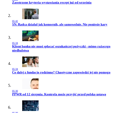
Przejdź do artykułu:
Zaostrzone kryteria wystawiania recept już od września
05:42
Przejdź do artykułu:
SN: Radca działał jak komornik, ale samowolnie. Nie poniesie kary
05:34
Przejdź do artykułu:
Klient banku nie musi spłacać oszukańczej pożyczki - mimo rażącego
niedbalstwa
05:34
Przejdź do artykułu:
Co dalej z fundacją rodzinną? Chaotyczne zapowiedzi jej nie pomogą
05:30
Przejdź do artykułu:
PPWR od 12 sierpnia. Kontrola może przyjść przed polską ustawą
05:30