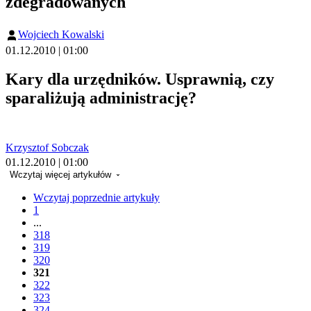
zdegradowanych
Wojciech Kowalski
01.12.2010 | 01:00
Kary dla urzędników. Usprawnią, czy
sparaliżują administrację?
Krzysztof Sobczak
01.12.2010 | 01:00
Wczytaj więcej artykułów
Wczytaj poprzednie artykuły
1
...
318
319
320
321
322
323
324