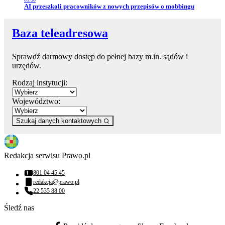
Przejdź do artykułu:
AI przeszkoli pracowników z nowych przepisów o mobbingu
Baza teleadresowa
Sprawdź darmowy dostęp do pełnej bazy m.in. sądów i
urzędów.
Rodzaj instytucji:
Województwo:
Szukaj danych kontaktowych
Redakcja serwisu Prawo.pl
801 04 45 45
Numer telefonu:
redakcja@prawo.pl
Adres email:
22 535 88 00
Numer telefonu:
Śledź nas