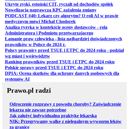
otwiera 
Ukryte zyski, estoński CIT, ryczałt od dochodów spółek
otwiera się w no
Nowelizacja naprawcza KPC zażalenia zmiany
PODCAST #40: Lekarz czy algorytm? O roli AI w prawie
otwiera się w nowej karcie
medycznym mówi Michał Chodorek
Analiza ryzyka w kontekście oceny dostawców - rola
otwiera się w nowe
Administratora i Podmiotu przetwarzającego
Łamanie praw człowieka - lista najbardziej doświadczonych
otwiera się w nowej karcie
prawników w Polsce do 2024 r.
Polscy prawnicy przed TSUE i ETPC do 2024 roku - podział
otwiera się w nowej karcie
wg miast i województw
otwiera
Ranking prawników przed TSUE i ETPC do 2024 roku
otwiera się w
Polskie sprawy przed TSUE i ETPC do 2024 roku
DPIA: Ocena skutków dla ochrony danych osobowych dla
otwiera się w nowej karcie
systemów AI
Prawo.pl radzi
Odroczenie rozprawy z powodu choroby? Zaświadczenie
lekarza nie zawsze potrzebne
Jak założyć indywidualną praktykę lekarską
NIK: Przegrywamy walkę z nielegalnym wywozem leków
za granicę