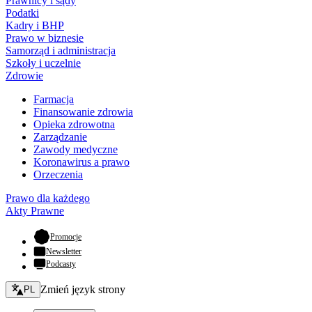
Prawnicy i sądy
Podatki
Kadry i BHP
Prawo w biznesie
Samorząd i administracja
Szkoły i uczelnie
Zdrowie
Farmacja
Finansowanie zdrowia
Opieka zdrowotna
Zarządzanie
Zawody medyczne
Koronawirus a prawo
Orzeczenia
Prawo dla każdego
Akty Prawne
- otwiera się w nowej karcie
Promocje
Newsletter
Podcasty
Zmień język - bieżący:
Zmień język strony
PL