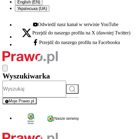
English (EN)
Українська (UA)
Odwiedź nasz kanał w serwisie YouTube
Youtube - otwiera się w nowej karcie
Przejdź do naszego profilu na X (dawniej Twitter)
X - otwiera się w nowej karcie
Przejdź do naszego profilu na Facebooku
Facebook - otwiera się w nowej karcie
Wyszukiwarka
Szukaj
Moje Prawo.pl
- rejestracja i logowanie do serwisu
Nasze serwisy