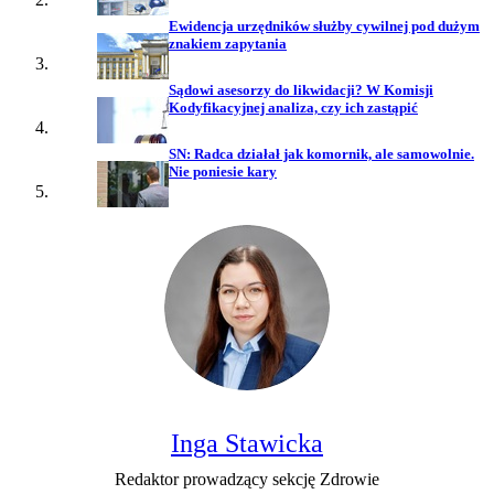
Ewidencja urzędników służby cywilnej pod dużym
znakiem zapytania
Sądowi asesorzy do likwidacji? W Komisji
Kodyfikacyjnej analiza, czy ich zastąpić
SN: Radca działał jak komornik, ale samowolnie.
Nie poniesie kary
Inga Stawicka
Redaktor prowadzący sekcję Zdrowie