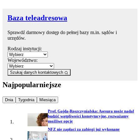
Baza teleadresowa
Sprawdź darmowy dostęp do pełnej bazy m.in. sądów i
urzędów.
Rodzaj instytucji:
Województwo:
Szukaj danych kontaktowych
Najpopularniejsze
Najpopularniejsze wiadomości z
Najpopularniejsze wiadomości z
Najpopularniejsze wiadomości z
Dnia
Tygodnia
Miesiąca
Prof. Gajda-Roszczynialska: Asesura może nadal
budzić wątpliwości konstytucyjne, rozważamy
możliwe opcje
NFZ nie zapłaci za zabiegi już wykonane