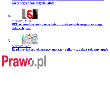
rozrodczych samotnych kobiet
04.08.2026 | 17:48
Przejdź do artykułu:
RPO o noweli ustawy o ochronie zdrowia psychicznego – wymaga
dalszych prac
04.08.2026 | 14:51
Przejdź do artykułu:
Rząd przyjął projekt ustawy znoszący całkowity zakaz reklamy aptek