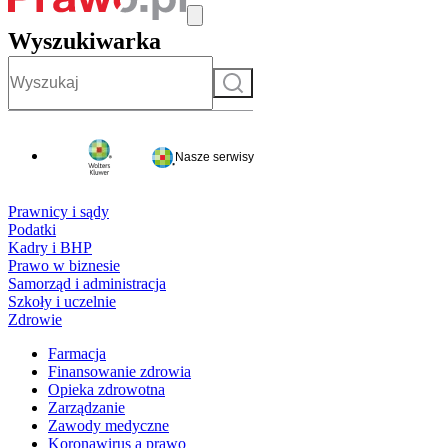
Wyszukiwarka
Szukaj
Nasze serwisy
Prawnicy i sądy
Podatki
Kadry i BHP
Prawo w biznesie
Samorząd i administracja
Szkoły i uczelnie
Zdrowie
Farmacja
Finansowanie zdrowia
Opieka zdrowotna
Zarządzanie
Zawody medyczne
Koronawirus a prawo