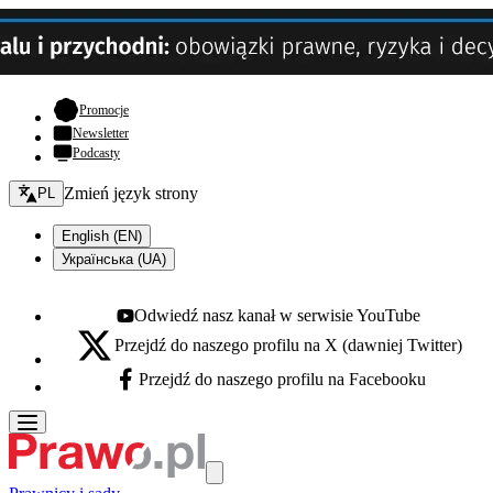
- otwiera się w nowej karcie
Promocje
Newsletter
Podcasty
Zmień język - bieżący:
Zmień język strony
PL
English (EN)
Українська (UA)
Odwiedź nasz kanał w serwisie YouTube
Youtube - otwiera się w nowej karcie
Przejdź do naszego profilu na X (dawniej Twitter)
X - otwiera się w nowej karcie
Przejdź do naszego profilu na Facebooku
Facebook - otwiera się w nowej karcie