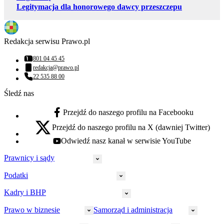
Legitymacja dla honorowego dawcy przeszczepu
Redakcja serwisu Prawo.pl
801 04 45 45
Numer telefonu:
redakcja@prawo.pl
Adres email:
22 535 88 00
Numer telefonu:
Śledź nas
Przejdź do naszego profilu na Facebooku
facebook - otwiera się w nowej karcie
Przejdź do naszego profilu na X (dawniej Twitter)
x - otwiera się w nowej karcie
Odwiedź nasz kanał w serwisie YouTube
youtube - otwiera się w nowej karcie
Prawnicy i sądy
Podatki
Wymiar sprawiedliwości
Prawnicy
Kadry i BHP
PIT
Prokuratura
CIT
Prawo w biznesie
Samorząd i administracja
Policja
Prawo pracy
VAT
Rynek