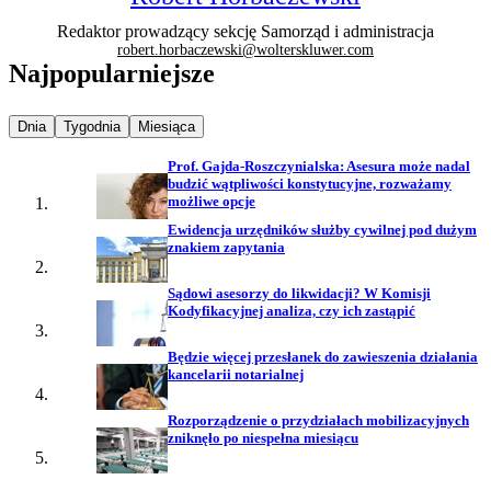
Redaktor prowadzący sekcję Samorząd i administracja
robert.horbaczewski@wolterskluwer.com
Najpopularniejsze
Najpopularniejsze wiadomości z
Najpopularniejsze wiadomości z
Najpopularniejsze wiadomości z
Dnia
Tygodnia
Miesiąca
Prof. Gajda-Roszczynialska: Asesura może nadal
budzić wątpliwości konstytucyjne, rozważamy
możliwe opcje
Ewidencja urzędników służby cywilnej pod dużym
znakiem zapytania
Sądowi asesorzy do likwidacji? W Komisji
Kodyfikacyjnej analiza, czy ich zastąpić
Będzie więcej przesłanek do zawieszenia działania
kancelarii notarialnej
Rozporządzenie o przydziałach mobilizacyjnych
zniknęło po niespełna miesiącu