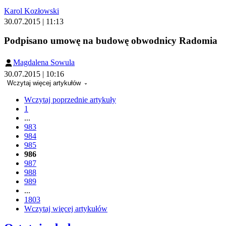
Karol Kozłowski
30.07.2015 | 11:13
Podpisano umowę na budowę obwodnicy Radomia
Magdalena Sowula
30.07.2015 | 10:16
Wczytaj więcej artykułów
Wczytaj poprzednie artykuły
1
...
983
984
985
986
987
988
989
...
1803
Wczytaj więcej artykułów