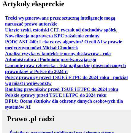
Artykuły eksperckie
Treści wygenerowane przez sztuczną inteligencje mogą
otwiera się w nowej karcie
naruszać prawo autorskie
otwiera 
Ukryte zyski, estoński CIT, ryczałt od dochodów spółek
otwiera się w no
Nowelizacja naprawcza KPC zażalenia zmiany
PODCAST #40: Lekarz czy algorytm? O roli AI w prawie
otwiera się w nowej karcie
medycznym mówi Michał Chodorek
Analiza ryzyka w kontekście oceny dostawców - rola
otwiera się w nowe
Administratora i Podmiotu przetwarzającego
Łamanie praw człowieka - lista najbardziej doświadczonych
otwiera się w nowej karcie
prawników w Polsce do 2024 r.
Polscy prawnicy przed TSUE i ETPC do 2024 roku - podział
otwiera się w nowej karcie
wg miast i województw
otwiera
Ranking prawników przed TSUE i ETPC do 2024 roku
otwiera się w
Polskie sprawy przed TSUE i ETPC do 2024 roku
DPIA: Ocena skutków dla ochrony danych osobowych dla
otwiera się w nowej karcie
systemów AI
Prawo .pl radzi
Światło w przestrzeni publicznej ma i ciemną stronę –