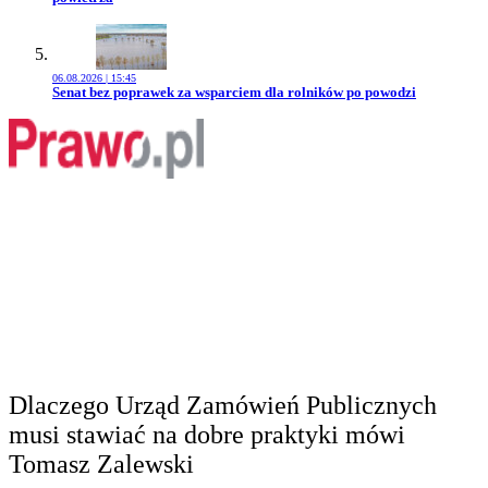
06.08.2026 | 15:45
Przejdź do artykułu:
Senat bez poprawek za wsparciem dla rolników po powodzi
Dlaczego Urząd Zamówień Publicznych
musi stawiać na dobre praktyki mówi
Tomasz Zalewski