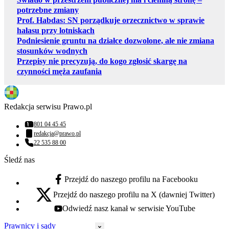
potrzebne zmiany
Prof. Habdas: SN porządkuje orzecznictwo w sprawie
hałasu przy lotniskach
Podniesienie gruntu na działce dozwolone, ale nie zmiana
stosunków wodnych
Przepisy nie precyzują, do kogo zgłosić skargę na
czynności męża zaufania
Redakcja serwisu Prawo.pl
801 04 45 45
Numer telefonu:
redakcja@prawo.pl
Adres email:
22 535 88 00
Numer telefonu:
Śledź nas
Przejdź do naszego profilu na Facebooku
facebook - otwiera się w nowej karcie
Przejdź do naszego profilu na X (dawniej Twitter)
x - otwiera się w nowej karcie
Odwiedź nasz kanał w serwisie YouTube
youtube - otwiera się w nowej karcie
Prawnicy i sądy