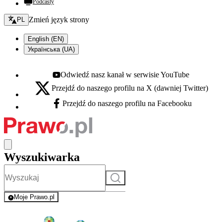
Podcasty
Zmień język - bieżący:
Zmień język strony
PL
English (EN)
Українська (UA)
Odwiedź nasz kanał w serwisie YouTube
Youtube - otwiera się w nowej karcie
Przejdź do naszego profilu na X (dawniej Twitter)
X - otwiera się w nowej karcie
Przejdź do naszego profilu na Facebooku
Facebook - otwiera się w nowej karcie
Wyszukiwarka
Szukaj
Moje Prawo.pl
- rejestracja i logowanie do serwisu