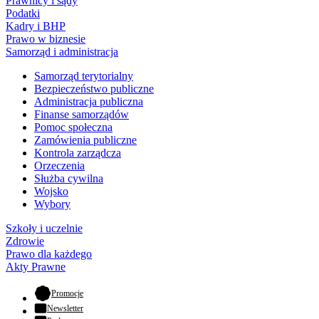
Prawnicy i sądy
Podatki
Kadry i BHP
Prawo w biznesie
Samorząd i administracja
Samorząd terytorialny
Bezpieczeństwo publiczne
Administracja publiczna
Finanse samorządów
Pomoc społeczna
Zamówienia publiczne
Kontrola zarządcza
Orzeczenia
Służba cywilna
Wojsko
Wybory
Szkoły i uczelnie
Zdrowie
Prawo dla każdego
Akty Prawne
- otwiera się w nowej karcie
Promocje
Newsletter