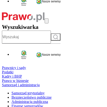
Nasze serwisy
Wyszukiwarka
Szukaj
Nasze serwisy
Prawnicy i sądy
Podatki
Kadry i BHP
Prawo w biznesie
Samorząd i administracja
Samorząd terytorialny
Bezpieczeństwo publiczne
Administracja publiczna
Finanse samorządów