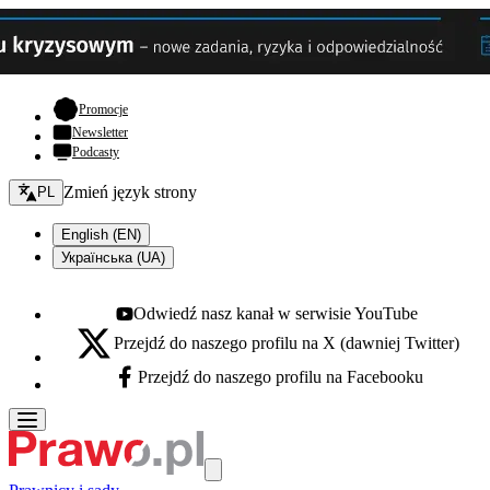
- otwiera się w nowej karcie
Promocje
Newsletter
Podcasty
Zmień język - bieżący:
Zmień język strony
PL
English (EN)
Українська (UA)
Odwiedź nasz kanał w serwisie YouTube
Youtube - otwiera się w nowej karcie
Przejdź do naszego profilu na X (dawniej Twitter)
X - otwiera się w nowej karcie
Przejdź do naszego profilu na Facebooku
Facebook - otwiera się w nowej karcie