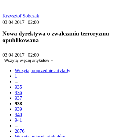
Krzysztof Sobczak
03.04.2017 | 02:00
Nowa dyrektywa o zwalczaniu terroryzmu
opublikowana
03.04.2017 | 02:00
Wczytaj więcej artykułów
Wczytaj poprzednie artykuły
1
...
935
936
937
938
939
940
941
...
2876
Wczytaj więcej artykułów