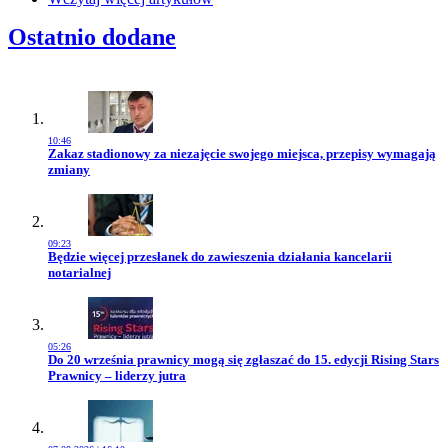
Ostatnio dodane
10:46
Przejdź do artykułu:
Zakaz stadionowy za niezajęcie swojego miejsca, przepisy wymagają
zmiany
09:23
Przejdź do artykułu:
Będzie więcej przesłanek do zawieszenia działania kancelarii
notarialnej
05:26
Przejdź do artykułu:
Do 20 września prawnicy mogą się zgłaszać do 15. edycji Rising Stars
Prawnicy – liderzy jutra