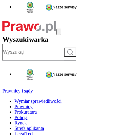
Nasze serwisy
Wyszukiwarka
Szukaj
Nasze serwisy
Prawnicy i sądy
Wymiar sprawiedliwości
Prawnicy
Prokuratura
Policja
Rynek
Strefa aplikanta
LegalTech