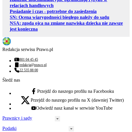
relacjach handlowych
Posiadanie i czas - potrzebne do zasiedzenia
SN: Ocena wiarygodności biegłego należy do sądu
NSA: zgoda ojca na zmianę nazwiska dziecka nie zawsze
jest konieczna
Redakcja serwisu Prawo.pl
801 04 45 45
Numer telefonu:
redakcja@prawo.pl
Adres email:
22 535 88 00
Numer telefonu:
Śledź nas
Przejdź do naszego profilu na Facebooku
facebook - otwiera się w nowej karcie
Przejdź do naszego profilu na X (dawniej Twitter)
x - otwiera się w nowej karcie
Odwiedź nasz kanał w serwisie YouTube
youtube - otwiera się w nowej karcie
Prawnicy i sądy
Podatki