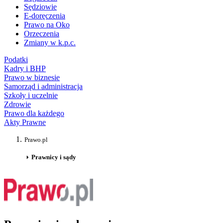
Sędziowie
E-doręczenia
Prawo na Oko
Orzeczenia
Zmiany w k.p.c.
Podatki
Kadry i BHP
Prawo w biznesie
Samorząd i administracja
Szkoły i uczelnie
Zdrowie
Prawo dla każdego
Akty Prawne
Prawo.pl
Prawnicy i sądy