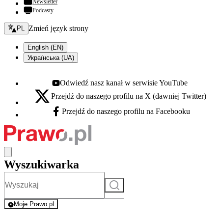
Newsletter
Podcasty
Zmień język - bieżący:
Zmień język strony
PL
English (EN)
Українська (UA)
Odwiedź nasz kanał w serwisie YouTube
Youtube - otwiera się w nowej karcie
Przejdź do naszego profilu na X (dawniej Twitter)
X - otwiera się w nowej karcie
Przejdź do naszego profilu na Facebooku
Facebook - otwiera się w nowej karcie
Wyszukiwarka
Szukaj
Moje Prawo.pl
- rejestracja i logowanie do serwisu