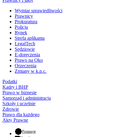
Prawnicy i sądy
Wymiar sprawiedliwości
Prawnicy
Prokuratura
Policja
Rynek
Strefa aplikanta
LegalTech
Sędziowie
E-doręczenia
Prawo na Oko
Orzeczenia
Zmiany w k.p.c.
Podatki
Kadry i BHP
Prawo w biznesie
Samorząd i administracja
Szkoły i uczelnie
Zdrowie
Prawo dla każdego
Akty Prawne
- otwiera się w nowej karcie
Promocje