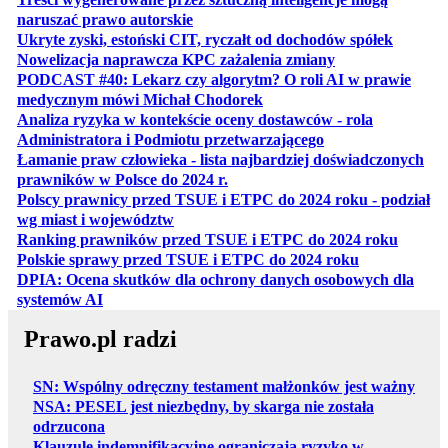
otwiera się w nowej karcie
naruszać prawo autorskie
otwiera 
Ukryte zyski, estoński CIT, ryczałt od dochodów spółek
otwiera się w no
Nowelizacja naprawcza KPC zażalenia zmiany
PODCAST #40: Lekarz czy algorytm? O roli AI w prawie
otwiera się w nowej karcie
medycznym mówi Michał Chodorek
Analiza ryzyka w kontekście oceny dostawców - rola
otwiera się w nowe
Administratora i Podmiotu przetwarzającego
Łamanie praw człowieka - lista najbardziej doświadczonych
otwiera się w nowej karcie
prawników w Polsce do 2024 r.
Polscy prawnicy przed TSUE i ETPC do 2024 roku - podział
otwiera się w nowej karcie
wg miast i województw
otwiera
Ranking prawników przed TSUE i ETPC do 2024 roku
otwiera się w
Polskie sprawy przed TSUE i ETPC do 2024 roku
DPIA: Ocena skutków dla ochrony danych osobowych dla
otwiera się w nowej karcie
systemów AI
Prawo.pl radzi
SN: Wspólny odręczny testament małżonków jest ważny
NSA: PESEL jest niezbędny, by skarga nie została
odrzucona
Klauzule indemnifikacyjne ograniczają ryzyko w