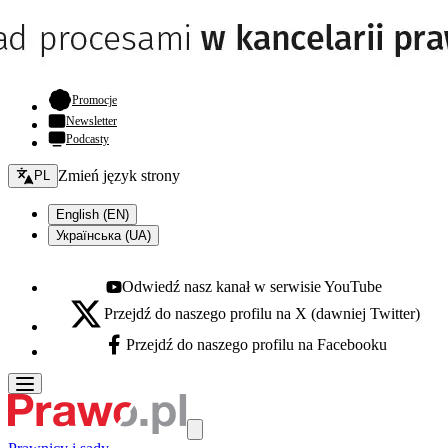
- otwiera się w nowej karcie
Promocje
Newsletter
Podcasty
Zmień język - bieżący:
Zmień język strony
PL
English (EN)
Українська (UA)
Odwiedź nasz kanał w serwisie YouTube
Youtube - otwiera się w nowej karcie
Przejdź do naszego profilu na X (dawniej Twitter)
X - otwiera się w nowej karcie
Przejdź do naszego profilu na Facebooku
Facebook - otwiera się w nowej karcie