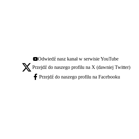
Odwiedź nasz kanał w serwisie YouTube
Youtube - otwiera się w nowej karcie
Przejdź do naszego profilu na X (dawniej Twitter)
X - otwiera się w nowej karcie
Przejdź do naszego profilu na Facebooku
Facebook - otwiera się w nowej karcie