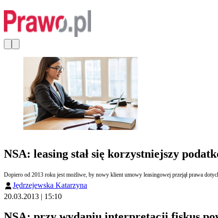
NSA: leasing stał się korzystniejszy podat
Dopiero od 2013 roku jest możliwe, by nowy klient umowy leasingowej przejął prawa dotyc
Jędrzejewska Katarzyna
20.03.2013 | 15:10
NSA: przy wydaniu interpretacji fiskus po