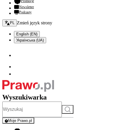
- otwiera się w nowej karcie
Promocje
Newsletter
Podcasty
Zmień język - bieżący:
Zmień język strony
PL
English (EN)
Українська (UA)
Wyszukiwarka
Szukaj
Moje Prawo.pl
- rejestracja i logowanie do serwisu