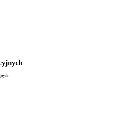
cyjnych
ść odpisów amortyzacyjnych