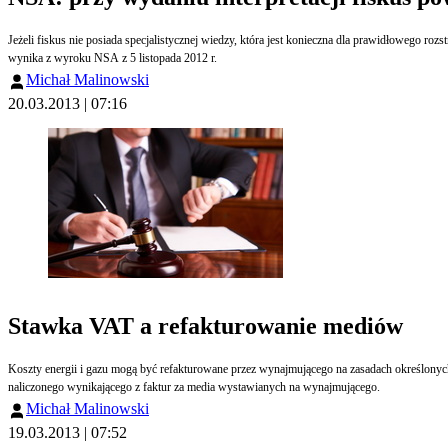
Jeżeli fiskus nie posiada specjalistycznej wiedzy, która jest konieczna dla prawidłowego rozstrzygnięcia sprawy, to jego obowiązkiem jest dokładne wyjaśnienie niezbędnych pojęć w oparciu o opinie osób posiadających wiadomości specjalne w tym zakresie. Takie stanowisko
wynika z wyroku NSA z 5 listopada 2012 r.
Michał Malinowski
20.03.2013 | 07:16
Stawka VAT a refakturowanie mediów
Koszty energii i gazu mogą być refakturowane przez wynajmującego na zasadach określonych w art. 8 ust. 2a ustawy VAT, a więc może do nich znaleźć zastosowanie stawka podatku właściwa dla tych dostaw, a także, w konsekwencji, może to dawać prawo do odliczenia podatku
naliczonego wynikającego z faktur za media wystawianych na wynajmującego.
Michał Malinowski
19.03.2013 | 07:52