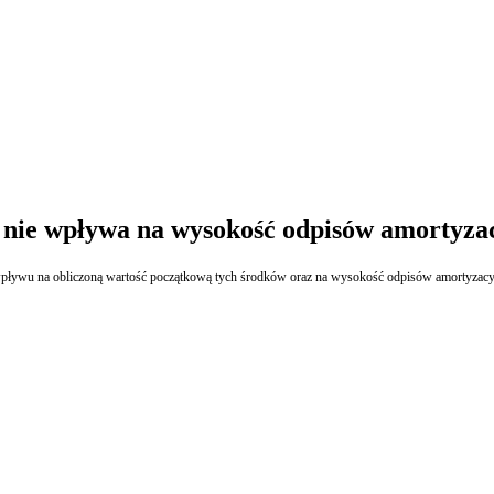
 nie wpływa na wysokość odpisów amortyza
Otrzymanie dotacji w walucie obcej do wytworzonych już środków trwałych pozostaje bez wpływu na obliczoną wartość początkową tych środków oraz na wysoko