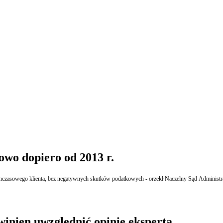
kowo dopiero od 2013 r.
hczasowego klienta, bez negatywnych skutków podatkowych - orzekł Naczelny Sąd Administrac
winien uwzględnić opinię eksperta