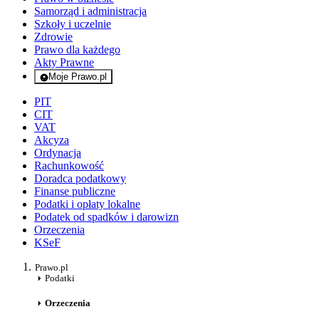
Samorząd i administracja
Szkoły i uczelnie
Zdrowie
Prawo dla każdego
Akty Prawne
Moje Prawo.pl
- rejestracja i logowanie do serwisu
PIT
CIT
VAT
Akcyza
Ordynacja
Rachunkowość
Doradca podatkowy
Finanse publiczne
Podatki i opłaty lokalne
Podatek od spadków i darowizn
Orzeczenia
KSeF
Prawo.pl
Podatki
Orzeczenia