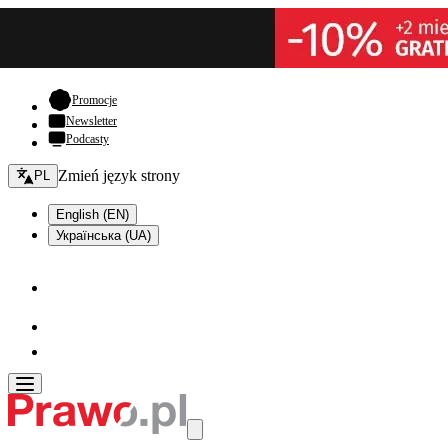
- otwiera się w nowej karcie
Promocje
Newsletter
Podcasty
Zmień język - bieżący:
Zmień język strony
PL
English (EN)
Українська (UA)