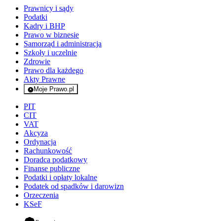
Prawnicy i sądy
Podatki
Kadry i BHP
Prawo w biznesie
Samorząd i administracja
Szkoły i uczelnie
Zdrowie
Prawo dla każdego
Akty Prawne
Moje Prawo.pl
- rejestracja i logowanie do serwisu
PIT
CIT
VAT
Akcyza
Ordynacja
Rachunkowość
Doradca podatkowy
Finanse publiczne
Podatki i opłaty lokalne
Podatek od spadków i darowizn
Orzeczenia
KSeF