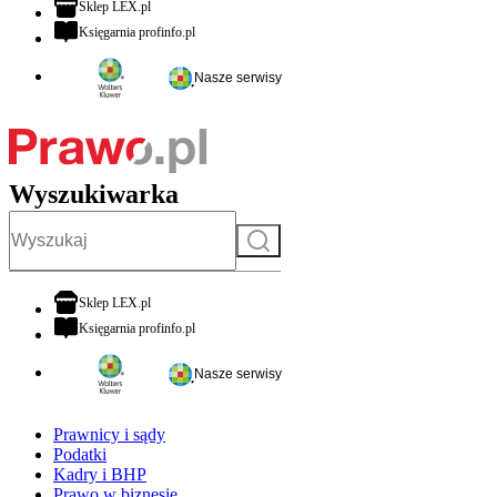
otwiera się w nowej karcie
Sklep LEX.pl
otwiera się w nowej karcie
Księgarnia profinfo.pl
Nasze serwisy
Wyszukiwarka
Szukaj
otwiera się w nowej karcie
Sklep LEX.pl
otwiera się w nowej karcie
Księgarnia profinfo.pl
Nasze serwisy
Prawnicy i sądy
Podatki
Kadry i BHP
Prawo w biznesie