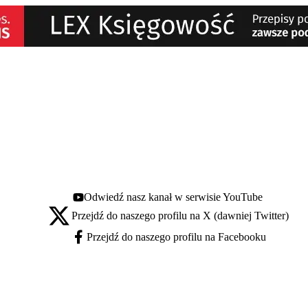
Odwiedź nasz kanał w serwisie YouTube
Youtube - otwiera się w nowej karcie
Przejdź do naszego profilu na X (dawniej Twitter)
X - otwiera się w nowej karcie
Przejdź do naszego profilu na Facebooku
Facebook - otwiera się w nowej karcie