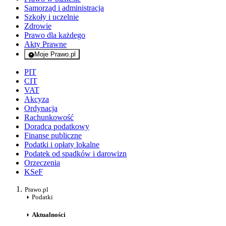
Samorząd i administracja
Szkoły i uczelnie
Zdrowie
Prawo dla każdego
Akty Prawne
Moje Prawo.pl
- rejestracja i logowanie do serwisu
PIT
CIT
VAT
Akcyza
Ordynacja
Rachunkowość
Doradca podatkowy
Finanse publiczne
Podatki i opłaty lokalne
Podatek od spadków i darowizn
Orzeczenia
KSeF
Prawo.pl
Podatki
Aktualności