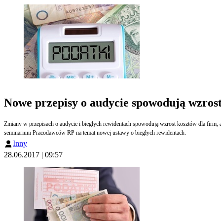
Nowe przepisy o audycie spowodują wzrost
Zmiany w przepisach o audycie i biegłych rewidentach spowodują wzrost kosztów dla firm, a absolutną podstawą jest dochowanie wszystkich formalności tak, by możn
seminarium Pracodawców RP na temat nowej ustawy o biegłych rewidentach.
Inny
28.06.2017 | 09:57