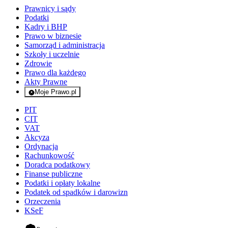
Prawnicy i sądy
Podatki
Kadry i BHP
Prawo w biznesie
Samorząd i administracja
Szkoły i uczelnie
Zdrowie
Prawo dla każdego
Akty Prawne
Moje Prawo.pl
- rejestracja i logowanie do serwisu
PIT
CIT
VAT
Akcyza
Ordynacja
Rachunkowość
Doradca podatkowy
Finanse publiczne
Podatki i opłaty lokalne
Podatek od spadków i darowizn
Orzeczenia
KSeF