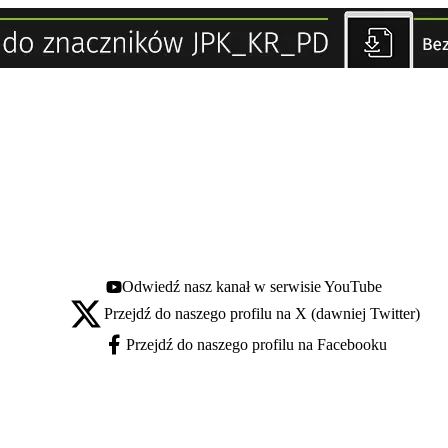
Odwiedź nasz kanał w serwisie YouTube
Youtube - otwiera się w nowej karcie
Przejdź do naszego profilu na X (dawniej Twitter)
X - otwiera się w nowej karcie
Przejdź do naszego profilu na Facebooku
Facebook - otwiera się w nowej karcie