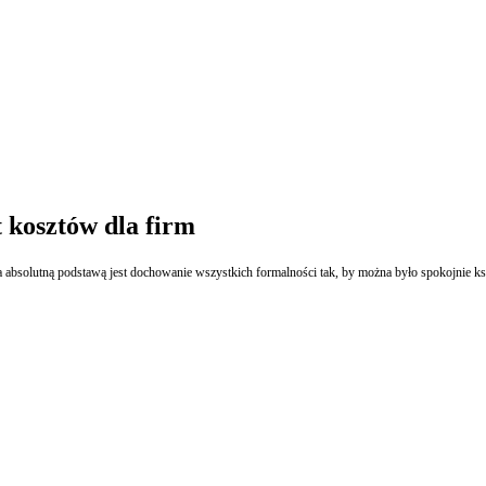
 kosztów dla firm
a było spokojnie kształtować relacje między komitetem audytu, radą nadzorczą i audytorem to główne wnioski z