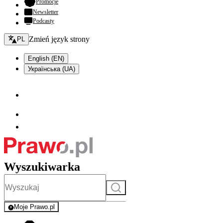
- otwiera się w nowej karcie
Promocje
Newsletter
Podcasty
Zmień język - bieżący:
Zmień język strony
PL
English (EN)
Українська (UA)
Wyszukiwarka
Szukaj
Moje Prawo.pl
- rejestracja i logowanie do serwisu