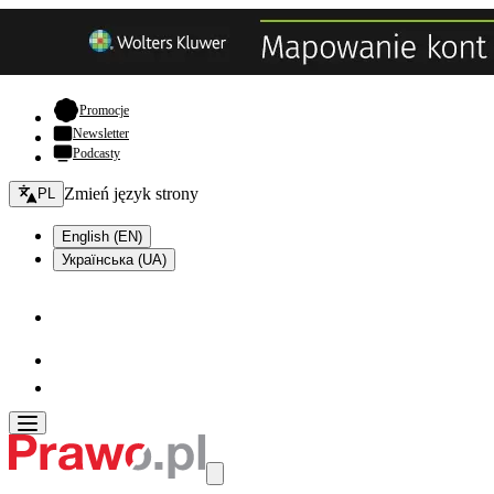
- otwiera się w nowej karcie
Promocje
Newsletter
Podcasty
Zmień język - bieżący:
Zmień język strony
PL
English (EN)
Українська (UA)