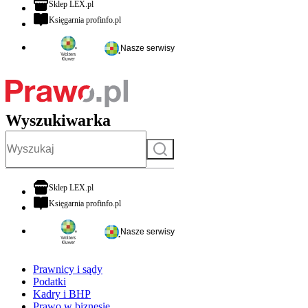
otwiera się w nowej karcie
Sklep LEX.pl
otwiera się w nowej karcie
Księgarnia profinfo.pl
Nasze serwisy
Wyszukiwarka
Szukaj
otwiera się w nowej karcie
Sklep LEX.pl
otwiera się w nowej karcie
Księgarnia profinfo.pl
Nasze serwisy
Prawnicy i sądy
Podatki
Kadry i BHP
Prawo w biznesie