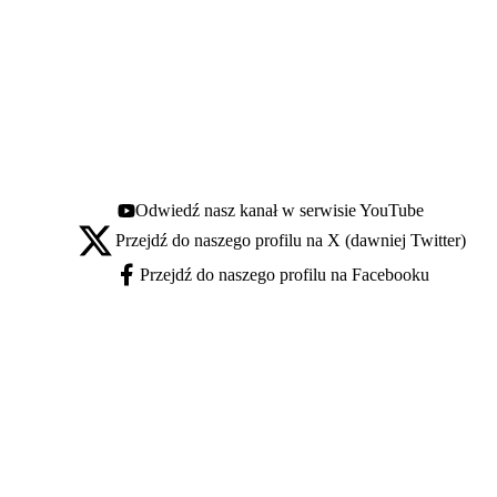
Odwiedź nasz kanał w serwisie YouTube
Youtube - otwiera się w nowej karcie
Przejdź do naszego profilu na X (dawniej Twitter)
X - otwiera się w nowej karcie
Przejdź do naszego profilu na Facebooku
Facebook - otwiera się w nowej karcie