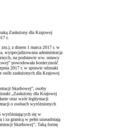
znaką Zasłużony dla Krajowej
17 r.
 zm.), z dniem 1 marca 2017 r. w
na, wyspecjalizowana administracja
cznych, na podstawie ww. ustawy
arbowej” powodowała konieczność
erpnia 2017 r. w sprawie odznaki
ie osób zasłużonych dla Krajowej
tracji Skarbowej”, osoby
dznaki „Zasłużony dla Krajowej
anie oraz wzór legitymacji
ormacji o osobach wyróżnionych
 wyróżniających się w
i za granicą w pełni uzasadniają
istracji Skarbowej”. Taką formę