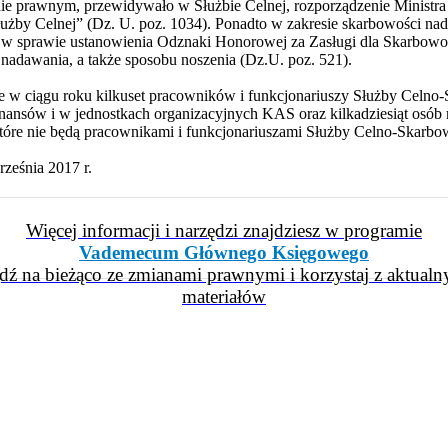
 prawnym, przewidywało w Służbie Celnej, rozporządzenie Ministra F
użby Celnej” (Dz. U. poz. 1034). Ponadto w zakresie skarbowości na
. w sprawie ustanowienia Odznaki Honorowej za Zasługi dla Skarbowoś
bu nadawania, a także sposobu noszenia (Dz.U. poz. 521).
e w ciągu roku kilkuset pracowników i funkcjonariuszy Służby Celno
inansów i w jednostkach organizacyjnych KAS oraz kilkadziesiąt osób 
tóre nie będą pracownikami i funkcjonariuszami Służby Celno-Skarbo
ześnia 2017 r.
Więcej informacji i narzędzi znajdziesz w programie
Vademecum Głównego Księgowego
dź na bieżąco ze zmianami prawnymi i korzystaj z aktualn
materiałów
iera się w nowym oknie