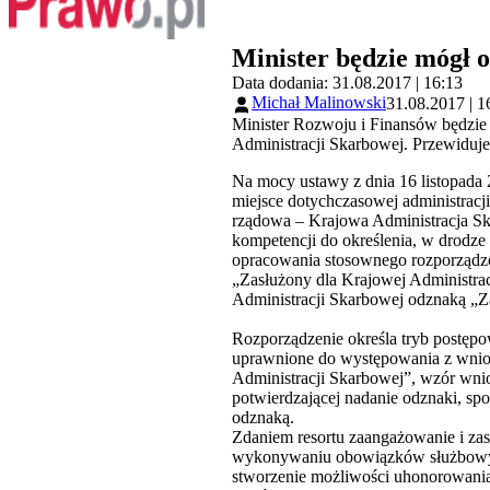
Minister będzie mógł 
Data dodania: 31.08.2017 | 16:13
Michał Malinowski
31.08.2017 | 1
Minister Rozwoju i Finansów będzie
Administracji Skarbowej. Przewiduje
Na mocy ustawy z dnia 16 listopada 
miejsce dotychczasowej administracji
rządowa – Krajowa Administracja Sk
kompetencji do określenia, w drodz
opracowania stosownego rozporządzeni
„Zasłużony dla Krajowej Administrac
Administracji Skarbowej odznaką „Z
Rozporządzenie określa tryb postęp
uprawnione do występowania z wniosk
Administracji Skarbowej”, wzór wnios
potwierdzającej nadanie odznaki, sp
odznaką.
Zdaniem resortu zaangażowanie i za
wykonywaniu obowiązków służbowych 
stworzenie możliwości uhonorowania 