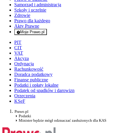
Samorząd i administracja
Szkoły i uczelnie
Zdrowie
Prawo dla każdego
Akty Prawne
Moje Prawo.pl
- rejestracja i logowanie do serwisu
PIT
CIT
VAT
Akcyza
Ordynacja
Rachunkowość
Doradca podatkowy
Finanse publiczne
Podatki i opłaty lokalne
Podatek od spadków i darowizn
Orzeczenia
KSeF
Prawo.pl
Podatki
Minister będzie mógł odznaczać zasłużonych dla KAS