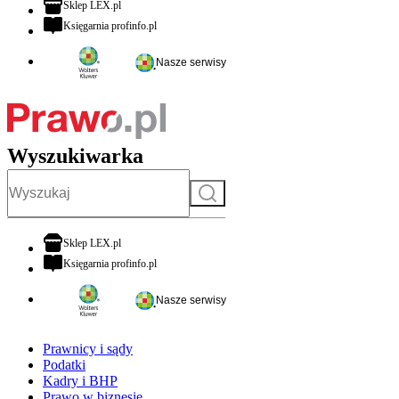
otwiera się w nowej karcie
Sklep LEX.pl
otwiera się w nowej karcie
Księgarnia profinfo.pl
Nasze serwisy
Wyszukiwarka
Szukaj
otwiera się w nowej karcie
Sklep LEX.pl
otwiera się w nowej karcie
Księgarnia profinfo.pl
Nasze serwisy
Prawnicy i sądy
Podatki
Kadry i BHP
Prawo w biznesie