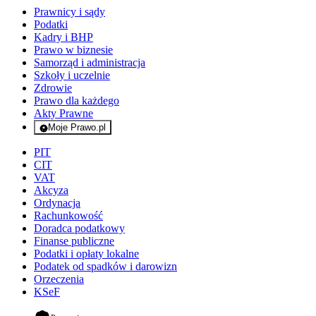
Prawnicy i sądy
Podatki
Kadry i BHP
Prawo w biznesie
Samorząd i administracja
Szkoły i uczelnie
Zdrowie
Prawo dla każdego
Akty Prawne
Moje Prawo.pl
- rejestracja i logowanie do serwisu
PIT
CIT
VAT
Akcyza
Ordynacja
Rachunkowość
Doradca podatkowy
Finanse publiczne
Podatki i opłaty lokalne
Podatek od spadków i darowizn
Orzeczenia
KSeF