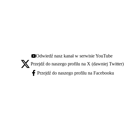
Odwiedź nasz kanał w serwisie YouTube
Youtube - otwiera się w nowej karcie
Przejdź do naszego profilu na X (dawniej Twitter)
X - otwiera się w nowej karcie
Przejdź do naszego profilu na Facebooku
Facebook - otwiera się w nowej karcie