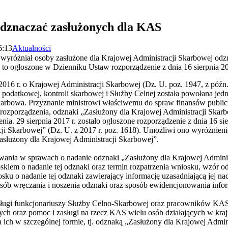
odznaczać zasłużonych dla KAS
6:13
Aktualności
 wyróżniał osoby zasłużone dla Krajowej Administracji Skarbowej od
 to ogłoszone w Dzienniku Ustaw rozporządzenie z dnia 16 sierpnia 20
2016 r. o Krajowej Administracji Skarbowej (Dz. U. poz. 1947, z późn.
 podatkowej, kontroli skarbowej i Służby Celnej została powołana jed
arbowa. Przyznanie ministrowi właściwemu do spraw finansów publi
e rozporządzenia, odznaki „Zasłużony dla Krajowej Administracji Sk
a. 29 sierpnia 2017 r. zostało ogłoszone rozporządzenie z dnia 16 si
ji Skarbowej” (Dz. U. z 2017 r. poz. 1618). Umożliwi ono wyróżnien
asłużony dla Krajowej Administracji Skarbowej”.
owania w sprawach o nadanie odznaki „Zasłużony dla Krajowej Adminis
iem o nadanie tej odznaki oraz termin rozpatrzenia wniosku, wzór o
ku o nadanie tej odznaki zawierający informację uzasadniającą jej nad
osób wręczania i noszenia odznaki oraz sposób ewidencjonowania inf
sługi funkcjonariuszy Służby Celno-Skarbowej oraz pracowników KAS
oraz pomoc i zasługi na rzecz KAS wielu osób działających w kraju 
ich w szczególnej formie, tj. odznaką „Zasłużony dla Krajowej Admin