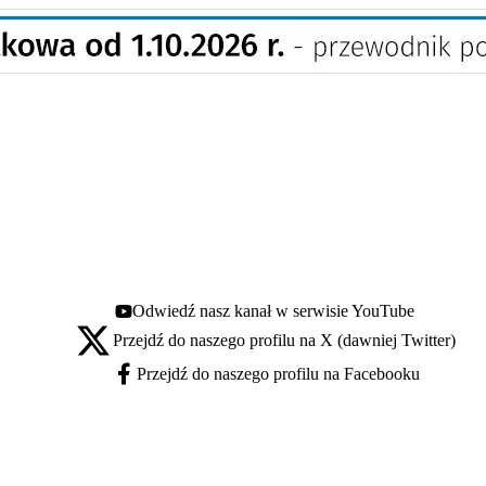
Odwiedź nasz kanał w serwisie YouTube
Youtube - otwiera się w nowej karcie
Przejdź do naszego profilu na X (dawniej Twitter)
X - otwiera się w nowej karcie
Przejdź do naszego profilu na Facebooku
Facebook - otwiera się w nowej karcie