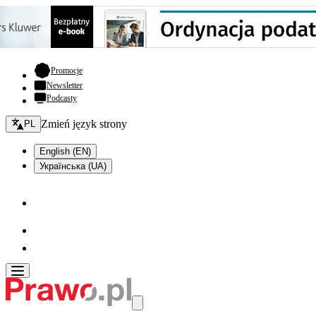
- otwiera się w nowej karcie
Promocje
Newsletter
Podcasty
Zmień język - bieżący:
Zmień język strony
PL
English (EN)
Українська (UA)