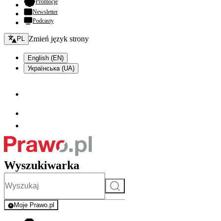
- otwiera się w nowej karcie
Promocje
Newsletter
Podcasty
Zmień język - bieżący:
Zmień język strony
PL
English (EN)
Українська (UA)
Wyszukiwarka
Szukaj
Moje Prawo.pl
- rejestracja i logowanie do serwisu