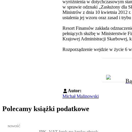
wyróżnienia w dotychczasowym stanie
w sprawie odznaki „Zasłużony dla Sł
Ministrów z dnia 10 kwietnia 2012 r
ustalenia jej wzoru oraz zasad i try
Resort Finansów zakłada odznaczeni
pełniących służbę w Ministerstwie F
Krajowej Administracji Skarbowej, k
Rozporządzenie wejdzie w życie 6 wr
Bą
Autor:
Michał Malinowski
Polecamy książki podatkowe
Przejdź do: JPK_VAT krok po kroku ebook, Patrycja Kubiesa - otw
NOWOŚĆ
JPK_VAT krok po kroku ebook