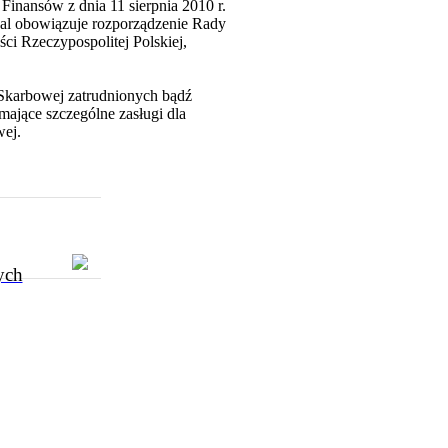
inansów z dnia 11 sierpnia 2010 r.
dal obowiązuje rozporządzenie Rady
ci Rzeczypospolitej Polskiej,
-Skarbowej zatrudnionych bądź
mające szczególne zasługi dla
wej.
ych