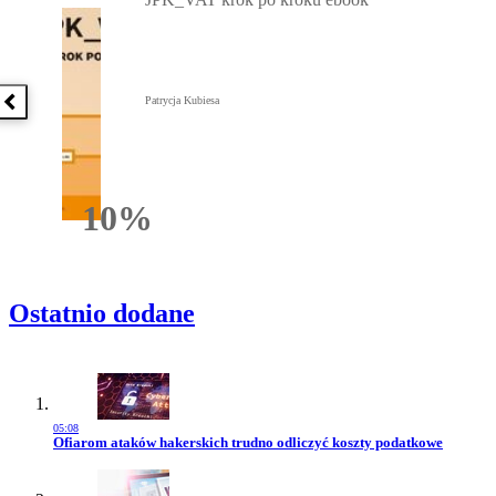
Patrycja Kubiesa
Poprzednia książka
10%
Rabatu
Ostatnio dodane
05:08
Przejdź do artykułu:
Ofiarom ataków hakerskich trudno odliczyć koszty podatkowe