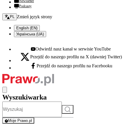
Newsletter
Podcasty
Zmień język - bieżący:
Zmień język strony
PL
English (EN)
Українська (UA)
Odwiedź nasz kanał w serwisie YouTube
Youtube - otwiera się w nowej karcie
Przejdź do naszego profilu na X (dawniej Twitter)
X - otwiera się w nowej karcie
Przejdź do naszego profilu na Facebooku
Facebook - otwiera się w nowej karcie
Wyszukiwarka
Szukaj
Moje Prawo.pl
- rejestracja i logowanie do serwisu