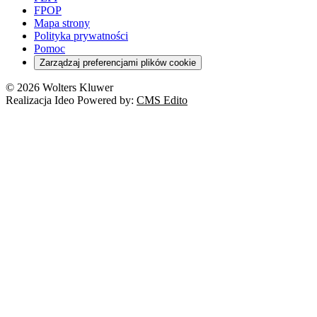
Szkoła i uczeń
FPOP
Kredyty
Turystyka
Mapa strony
Cło
Orzeczenia
Polityka prywatności
Deregulacja
RODO
Pomoc
Cyberbezpieczeństwo
Zarządzaj preferencjami plików cookie
Franczyza
Nowe technologie
© 2026 Wolters Kluwer
Prawo autorskie
Realizacja Ideo Powered by:
CMS Edito