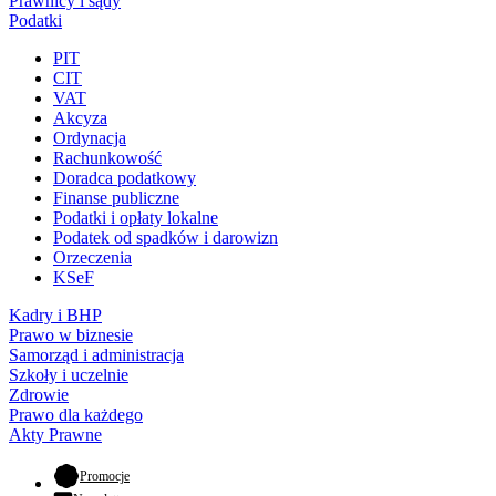
Prawnicy i sądy
Podatki
PIT
CIT
VAT
Akcyza
Ordynacja
Rachunkowość
Doradca podatkowy
Finanse publiczne
Podatki i opłaty lokalne
Podatek od spadków i darowizn
Orzeczenia
KSeF
Kadry i BHP
Prawo w biznesie
Samorząd i administracja
Szkoły i uczelnie
Zdrowie
Prawo dla każdego
Akty Prawne
- otwiera się w nowej karcie
Promocje