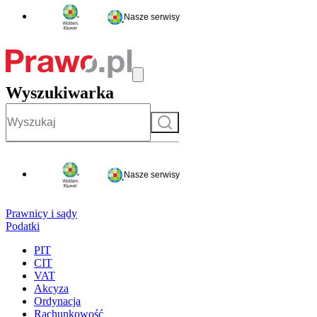
Nasze serwisy
Wyszukiwarka
Szukaj
Nasze serwisy
Prawnicy i sądy
Podatki
PIT
CIT
VAT
Akcyza
Ordynacja
Rachunkowość