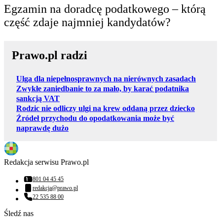
Egzamin na doradcę podatkowego – którą
część zdaje najmniej kandydatów?
Prawo.pl radzi
Ulga dla niepełnosprawnych na nierównych zasadach
Zwykłe zaniedbanie to za mało, by karać podatnika
sankcją VAT
Rodzic nie odliczy ulgi na krew oddaną przez dziecko
Źródeł przychodu do opodatkowania może być
naprawdę dużo
Redakcja serwisu Prawo.pl
801 04 45 45
Numer telefonu:
redakcja@prawo.pl
Adres email:
22 535 88 00
Numer telefonu:
Śledź nas