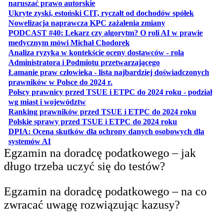
otwiera się w nowej karcie
naruszać prawo autorskie
otwiera 
Ukryte zyski, estoński CIT, ryczałt od dochodów spółek
otwiera się w no
Nowelizacja naprawcza KPC zażalenia zmiany
PODCAST #40: Lekarz czy algorytm? O roli AI w prawie
otwiera się w nowej karcie
medycznym mówi Michał Chodorek
Analiza ryzyka w kontekście oceny dostawców - rola
otwiera się w nowe
Administratora i Podmiotu przetwarzającego
Łamanie praw człowieka - lista najbardziej doświadczonych
otwiera się w nowej karcie
prawników w Polsce do 2024 r.
Polscy prawnicy przed TSUE i ETPC do 2024 roku - podział
otwiera się w nowej karcie
wg miast i województw
otwiera
Ranking prawników przed TSUE i ETPC do 2024 roku
otwiera się w
Polskie sprawy przed TSUE i ETPC do 2024 roku
DPIA: Ocena skutków dla ochrony danych osobowych dla
otwiera się w nowej karcie
systemów AI
Egzamin na doradcę podatkowego – jak
długo trzeba uczyć się do testów?
Egzamin na doradcę podatkowego – na co
zwracać uwagę rozwiązując kazusy?