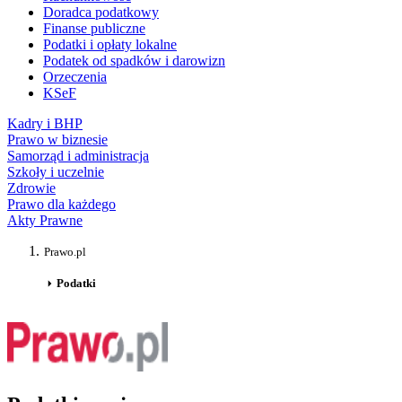
Doradca podatkowy
Finanse publiczne
Podatki i opłaty lokalne
Podatek od spadków i darowizn
Orzeczenia
KSeF
Kadry i BHP
Prawo w biznesie
Samorząd i administracja
Szkoły i uczelnie
Zdrowie
Prawo dla każdego
Akty Prawne
Prawo.pl
Podatki