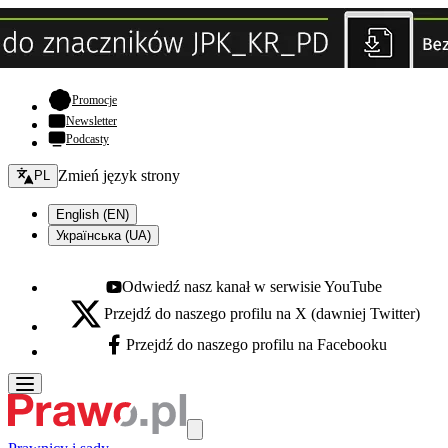
- otwiera się w nowej karcie
Promocje
Newsletter
Podcasty
Zmień język - bieżący:
Zmień język strony
PL
English (EN)
Українська (UA)
Odwiedź nasz kanał w serwisie YouTube
Youtube - otwiera się w nowej karcie
Przejdź do naszego profilu na X (dawniej Twitter)
X - otwiera się w nowej karcie
Przejdź do naszego profilu na Facebooku
Facebook - otwiera się w nowej karcie