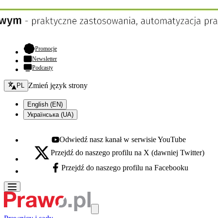
- otwiera się w nowej karcie
Promocje
Newsletter
Podcasty
Zmień język - bieżący:
Zmień język strony
PL
English (EN)
Українська (UA)
Odwiedź nasz kanał w serwisie YouTube
Youtube - otwiera się w nowej karcie
Przejdź do naszego profilu na X (dawniej Twitter)
X - otwiera się w nowej karcie
Przejdź do naszego profilu na Facebooku
Facebook - otwiera się w nowej karcie