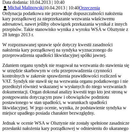
Data dodania: 10.04.2013 | 10:40
Michał Malinowski
10.04.2013 | 10:40
Orzeczenia
Ordynacja podatkowa nie przewiduje dopuszczalności nałożenia
kary porządkowej za nieprzekazanie wezwania właściwemu
adresatowi, nawet jeśliby obowiązek przekazania wynikał z innych
przepisów. Takie stanowisko wynika z wyroku WSA w Olsztynie z
28 lutego 2013 r.
W rozpoznawanej sprawie spór dotyczy kwestii zasadności
nałożenia kary porządkowej na syndyka wyznaczonego do
przeprowadzenia upadłości likwidacyjnej spółki jawnej.
Zdaniem organu syndyk nie reagował na wezwania do stawienia się
w urzędzie skarbowym w celu przeprowadzenia czynności
kontrolnych w zakresie sprawdzenia prawidłowości rozliczeń w
VAT. Syndyk nie stawił się na wezwania organu podatkowego i nie
przedłożył również wskazanej w wysłanych do niego wezwaniach
dokumentacji. Organ dokonał analizy kwestii tego kto jest stroną w
postępowaniu dotyczącym praw i obowiązków podmiotu
postawionego w stan upadłości, w warunkach upadłości
likwidacyjnej. W jego ocenie, wynika, że podstawienie syndyka w
miejsce upadłego posiada charakter bezwzględny.
Jednak w ocenie WSA w Olsztynie nie zostały spełnione zasadnicze
przesłanki nałożenia kary porządkowej w odniesieniu do ukaranego