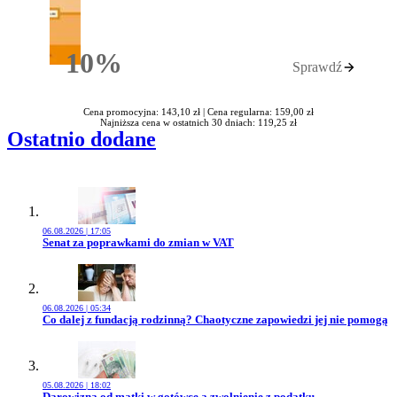
10%
Sprawdź
Rabatu
Cena promocyjna: 143,10 zł |
Cena regularna: 159,00 zł
Najniższa cena w ostatnich 30 dniach: 119,25 zł
Ostatnio dodane
06.08.2026 | 17:05
Przejdź do artykułu:
Senat za poprawkami do zmian w VAT
06.08.2026 | 05:34
Przejdź do artykułu:
Co dalej z fundacją rodzinną? Chaotyczne zapowiedzi jej nie pomogą
05.08.2026 | 18:02
Przejdź do artykułu:
Darowizna od matki w gotówce a zwolnienie z podatku