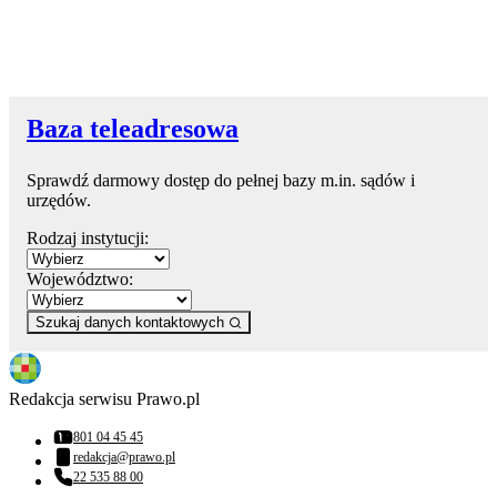
Baza teleadresowa
Sprawdź darmowy dostęp do pełnej bazy m.in. sądów i
urzędów.
Rodzaj instytucji:
Województwo:
Szukaj danych kontaktowych
Redakcja serwisu Prawo.pl
801 04 45 45
Numer telefonu:
redakcja@prawo.pl
Adres email:
22 535 88 00
Numer telefonu: