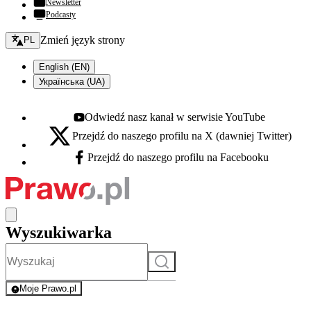
Newsletter
Podcasty
Zmień język - bieżący:
Zmień język strony
PL
English (EN)
Українська (UA)
Odwiedź nasz kanał w serwisie YouTube
Youtube - otwiera się w nowej karcie
Przejdź do naszego profilu na X (dawniej Twitter)
X - otwiera się w nowej karcie
Przejdź do naszego profilu na Facebooku
Facebook - otwiera się w nowej karcie
Wyszukiwarka
Szukaj
Moje Prawo.pl
- rejestracja i logowanie do serwisu