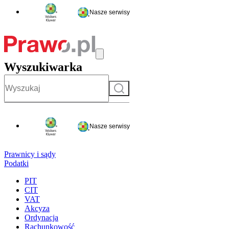
Nasze serwisy
Wyszukiwarka
Szukaj
Nasze serwisy
Prawnicy i sądy
Podatki
PIT
CIT
VAT
Akcyza
Ordynacja
Rachunkowość