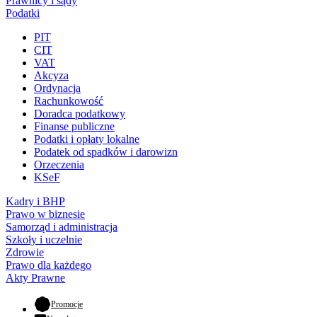
Prawnicy i sądy
Podatki
PIT
CIT
VAT
Akcyza
Ordynacja
Rachunkowość
Doradca podatkowy
Finanse publiczne
Podatki i opłaty lokalne
Podatek od spadków i darowizn
Orzeczenia
KSeF
Kadry i BHP
Prawo w biznesie
Samorząd i administracja
Szkoły i uczelnie
Zdrowie
Prawo dla każdego
Akty Prawne
- otwiera się w nowej karcie
Promocje