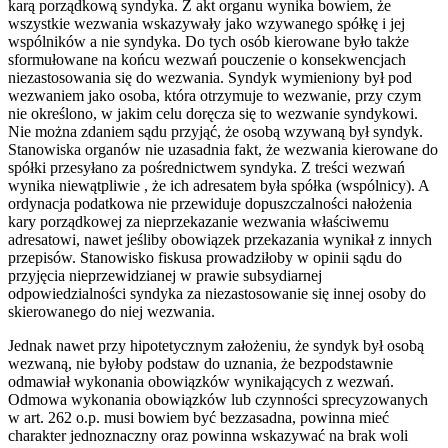
karą porządkową syndyka. Z akt organu wynika bowiem, że
wszystkie wezwania wskazywały jako wzywanego spółkę i jej
wspólników a nie syndyka. Do tych osób kierowane było także
sformułowane na końcu wezwań pouczenie o konsekwencjach
niezastosowania się do wezwania. Syndyk wymieniony był pod
wezwaniem jako osoba, która otrzymuje to wezwanie, przy czym
nie określono, w jakim celu doręcza się to wezwanie syndykowi.
Nie można zdaniem sądu przyjąć, że osobą wzywaną był syndyk.
Stanowiska organów nie uzasadnia fakt, że wezwania kierowane do
spółki przesyłano za pośrednictwem syndyka. Z treści wezwań
wynika niewątpliwie , że ich adresatem była spółka (wspólnicy). A
ordynacja podatkowa nie przewiduje dopuszczalności nałożenia
kary porządkowej za nieprzekazanie wezwania właściwemu
adresatowi, nawet jeśliby obowiązek przekazania wynikał z innych
przepisów. Stanowisko fiskusa prowadziłoby w opinii sądu do
przyjęcia nieprzewidzianej w prawie subsydiarnej
odpowiedzialności syndyka za niezastosowanie się innej osoby do
skierowanego do niej wezwania.
Jednak nawet przy hipotetycznym założeniu, że syndyk był osobą
wezwaną, nie byłoby podstaw do uznania, że bezpodstawnie
odmawiał wykonania obowiązków wynikających z wezwań.
Odmowa wykonania obowiązków lub czynności sprecyzowanych
w art. 262 o.p. musi bowiem być bezzasadna, powinna mieć
charakter jednoznaczny oraz powinna wskazywać na brak woli