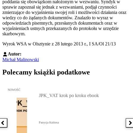
poddania się obowiązkom nałożonym w wezwaniu. Syndyk w
sprawie zapoznał się jednak z wezwaniami, podjął czynności
zmierzające do wyjaśnienia swojej roli i możliwości działania oraz
wiedzy co do żądanych dokumentów. Znalazło to wyraz w
odpowiedziach pisemnych, przesłanych dokumentach oraz w
wyjaśnieniach ustnych przekazanych do protokołu w urzędzie
skarbowym.
Wyrok WSA w Olsztynie z 28 lutego 2013 r., I SA/Ol 21/13
Autor:
Michał Malinowski
Polecamy książki podatkowe
Przejdź do: JPK_VAT krok po kroku ebook, Patrycja Kubiesa - otw
NOWOŚĆ
JPK_VAT krok po kroku ebook
Patrycja Kubiesa
Poprzednia książka
N