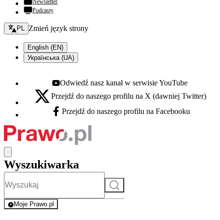
Newsletter
Podcasty
Zmień język - bieżący:
Zmień język strony
PL
English (EN)
Українська (UA)
Odwiedź nasz kanał w serwisie YouTube
Youtube - otwiera się w nowej karcie
Przejdź do naszego profilu na X (dawniej Twitter)
X - otwiera się w nowej karcie
Przejdź do naszego profilu na Facebooku
Facebook - otwiera się w nowej karcie
Wyszukiwarka
Szukaj
Moje Prawo.pl
- rejestracja i logowanie do serwisu