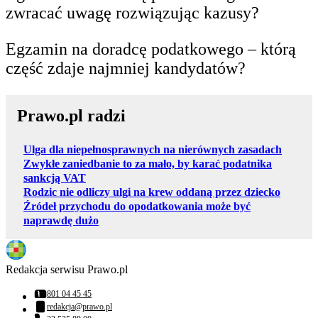
zwracać uwagę rozwiązując kazusy?
Egzamin na doradcę podatkowego – którą
część zdaje najmniej kandydatów?
Prawo.pl radzi
Ulga dla niepełnosprawnych na nierównych zasadach
Zwykłe zaniedbanie to za mało, by karać podatnika
sankcją VAT
Rodzic nie odliczy ulgi na krew oddaną przez dziecko
Źródeł przychodu do opodatkowania może być
naprawdę dużo
Redakcja serwisu Prawo.pl
801 04 45 45
Numer telefonu:
redakcja@prawo.pl
Adres email: