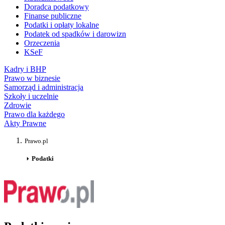
Doradca podatkowy
Finanse publiczne
Podatki i opłaty lokalne
Podatek od spadków i darowizn
Orzeczenia
KSeF
Kadry i BHP
Prawo w biznesie
Samorząd i administracja
Szkoły i uczelnie
Zdrowie
Prawo dla każdego
Akty Prawne
Prawo.pl
Podatki