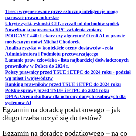
Treści wygenerowane przez sztuczną inteligencje mogą
otwiera się w nowej karcie
naruszać prawo autorskie
otwiera 
Ukryte zyski, estoński CIT, ryczałt od dochodów spółek
otwiera się w no
Nowelizacja naprawcza KPC zażalenia zmiany
PODCAST #40: Lekarz czy algorytm? O roli AI w prawie
otwiera się w nowej karcie
medycznym mówi Michał Chodorek
Analiza ryzyka w kontekście oceny dostawców - rola
otwiera się w nowe
Administratora i Podmiotu przetwarzającego
Łamanie praw człowieka - lista najbardziej doświadczonych
otwiera się w nowej karcie
prawników w Polsce do 2024 r.
Polscy prawnicy przed TSUE i ETPC do 2024 roku - podział
otwiera się w nowej karcie
wg miast i województw
otwiera
Ranking prawników przed TSUE i ETPC do 2024 roku
otwiera się w
Polskie sprawy przed TSUE i ETPC do 2024 roku
DPIA: Ocena skutków dla ochrony danych osobowych dla
otwiera się w nowej karcie
systemów AI
Egzamin na doradcę podatkowego – jak
długo trzeba uczyć się do testów?
Egzamin na doradcę podatkowego – na co