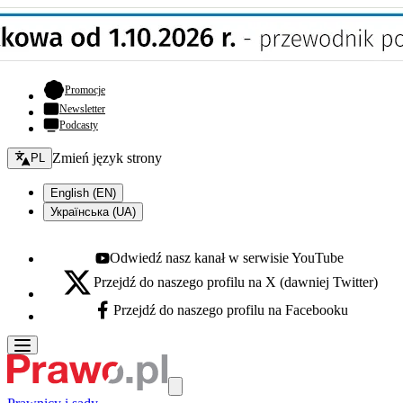
- otwiera się w nowej karcie
Promocje
Newsletter
Podcasty
Zmień język - bieżący:
Zmień język strony
PL
English (EN)
Українська (UA)
Odwiedź nasz kanał w serwisie YouTube
Youtube - otwiera się w nowej karcie
Przejdź do naszego profilu na X (dawniej Twitter)
X - otwiera się w nowej karcie
Przejdź do naszego profilu na Facebooku
Facebook - otwiera się w nowej karcie