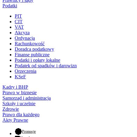
Prawnicy i sądy
Podatki
PIT
CIT
VAT
Akcyza
Ordynacja
Rachunkowość
Doradca podatkowy
Finanse publiczne
Podatki i opłaty lokalne
Podatek od spadków i darowizn
Orzeczenia
KSeF
Kadry i BHP
Prawo w biznesie
Samorząd i administracja
Szkoły i uczelnie
Zdrowie
Prawo dla każdego
Akty Prawne
- otwiera się w nowej karcie
Promocje