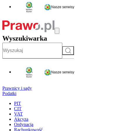
Nasze serwisy
Wyszukiwarka
Szukaj
Nasze serwisy
Prawnicy i sądy
Podatki
PIT
CIT
VAT
Akcyza
Ordynacja
Rachunkowość