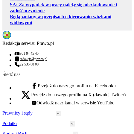
SA: Za wypadek w pracy należy się odszkodowanie i
zadośćuczynienie
Będą zmiany w przepisach o kierowaniu wózkami
widłowymi
Redakcja serwisu Prawo.pl
801 04 45 45
Numer telefonu:
redakcja@prawo.pl
Adres email:
22 535 88 00
Numer telefonu:
Śledź nas
Przejdź do naszego profilu na Facebooku
facebook - otwiera się w nowej karcie
Przejdź do naszego profilu na X (dawniej Twitter)
x - otwiera się w nowej karcie
Odwiedź nasz kanał w serwisie YouTube
youtube - otwiera się w nowej karcie
Prawnicy i sądy
Podatki
Wymiar sprawiedliwości
Prawnicy
Kadry i BHP