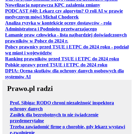
otwiera się w no
Nowelizacja naprawcza KPC zażalenia zmiany
PODCAST #40: Lekarz czy algorytm? O roli AI w prawie
otwiera się w nowej karcie
medycznym mówi Michał Chodorek
Analiza ryzyka w kontekście oceny dostawców - rola
otwiera się w nowe
Administratora i Podmiotu przetwarzającego
Łamanie praw człowieka - lista najbardziej doświadczonych
otwiera się w nowej karcie
prawników w Polsce do 2024 r.
Polscy prawnicy przed TSUE i ETPC do 2024 roku - podział
otwiera się w nowej karcie
wg miast i województw
otwiera
Ranking prawników przed TSUE i ETPC do 2024 roku
otwiera się w
Polskie sprawy przed TSUE i ETPC do 2024 roku
DPIA: Ocena skutków dla ochrony danych osobowych dla
otwiera się w nowej karcie
systemów AI
Prawo.pl radzi
Prof. Sibiga: RODO chroni niezależność inspektora
ochrony danych
Zasiłek dla bezrobotnych to nie świadczenie
przedemerytalne
Trzeba zawiadomić firmę o chorobie, gdy lekarz wystawi
e-zwolnienie