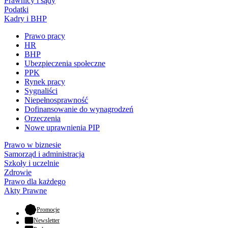
Prawnicy i sądy
Podatki
Kadry i BHP
Prawo pracy
HR
BHP
Ubezpieczenia społeczne
PPK
Rynek pracy
Sygnaliści
Niepełnosprawność
Dofinansowanie do wynagrodzeń
Orzeczenia
Nowe uprawnienia PIP
Prawo w biznesie
Samorząd i administracja
Szkoły i uczelnie
Zdrowie
Prawo dla każdego
Akty Prawne
- otwiera się w nowej karcie
Promocje
Newsletter