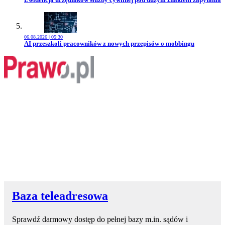
06.08.2026 | 05:30
Przejdź do artykułu:
AI przeszkoli pracowników z nowych przepisów o mobbingu
Baza teleadresowa
Sprawdź darmowy dostęp do pełnej bazy m.in. sądów i