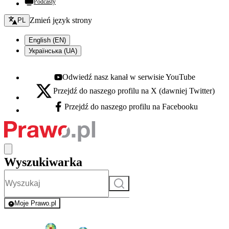
Podcasty
Zmień język - bieżący:
Zmień język strony
PL
English (EN)
Українська (UA)
Odwiedź nasz kanał w serwisie YouTube
Youtube - otwiera się w nowej karcie
Przejdź do naszego profilu na X (dawniej Twitter)
X - otwiera się w nowej karcie
Przejdź do naszego profilu na Facebooku
Facebook - otwiera się w nowej karcie
Wyszukiwarka
Szukaj
Moje Prawo.pl
- rejestracja i logowanie do serwisu