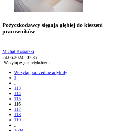
Pożyczkodawcy sięgają głębiej do kieszeni
pracowników
Michał Kosiarski
24.06.2024 | 07:35
Wczytaj więcej artykułów
Wczytaj poprzednie artykuły
1
...
113
114
115
116
117
118
119
...
1604