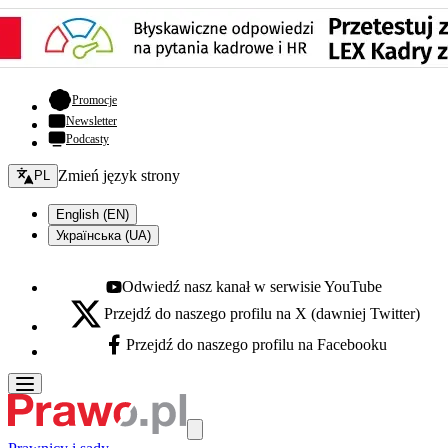
- otwiera się w nowej karcie
Promocje
Newsletter
Podcasty
Zmień język - bieżący:
Zmień język strony
PL
English (EN)
Українська (UA)
Odwiedź nasz kanał w serwisie YouTube
Youtube - otwiera się w nowej karcie
Przejdź do naszego profilu na X (dawniej Twitter)
X - otwiera się w nowej karcie
Przejdź do naszego profilu na Facebooku
Facebook - otwiera się w nowej karcie