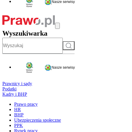
Nasze serwisy
Wyszukiwarka
Szukaj
Nasze serwisy
Prawnicy i sądy
Podatki
Kadry i BHP
Prawo pracy
HR
BHP
Ubezpieczenia społeczne
PPK
Rynek pracy