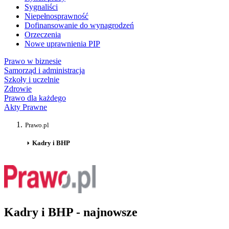
Sygnaliści
Niepełnosprawność
Dofinansowanie do wynagrodzeń
Orzeczenia
Nowe uprawnienia PIP
Prawo w biznesie
Samorząd i administracja
Szkoły i uczelnie
Zdrowie
Prawo dla każdego
Akty Prawne
Prawo.pl
Kadry i BHP
Kadry i BHP - najnowsze