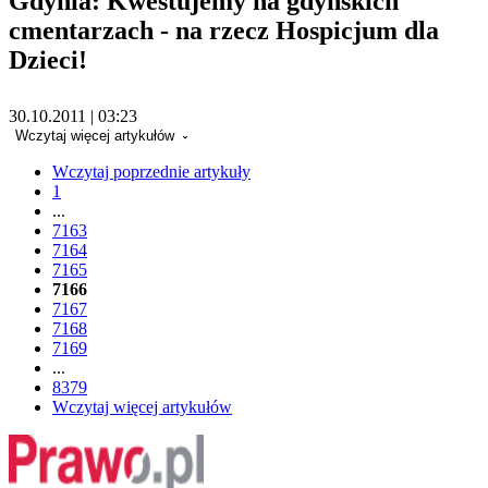
Gdynia: Kwestujemy na gdyńskich
cmentarzach - na rzecz Hospicjum dla
Dzieci!
30.10.2011 | 03:23
Wczytaj więcej artykułów
Wczytaj poprzednie artykuły
1
...
7163
7164
7165
7166
7167
7168
7169
...
8379
Wczytaj więcej artykułów