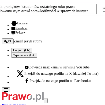
- otwiera się w nowej karcie
Promocje
Newsletter
Podcasty
Zmień język - bieżący:
Zmień język strony
PL
English (EN)
Українська (UA)
Odwiedź nasz kanał w serwisie YouTube
Youtube - otwiera się w nowej karcie
Przejdź do naszego profilu na X (dawniej Twitter)
X - otwiera się w nowej karcie
Przejdź do naszego profilu na Facebooku
Facebook - otwiera się w nowej karcie