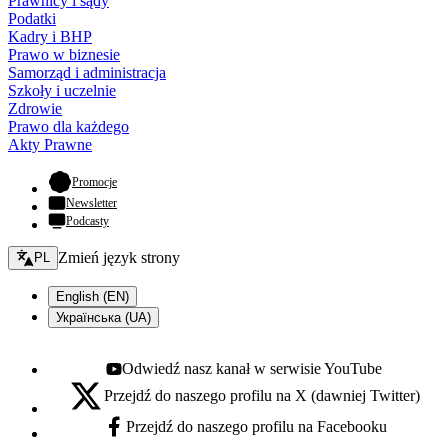
Prawnicy i sądy
Podatki
Kadry i BHP
Prawo w biznesie
Samorząd i administracja
Szkoły i uczelnie
Zdrowie
Prawo dla każdego
Akty Prawne
- otwiera się w nowej karcie
Promocje
Newsletter
Podcasty
Zmień język - bieżący:
Zmień język strony
PL
English (EN)
Українська (UA)
Odwiedź nasz kanał w serwisie YouTube
Youtube - otwiera się w nowej karcie
Przejdź do naszego profilu na X (dawniej Twitter)
X - otwiera się w nowej karcie
Przejdź do naszego profilu na Facebooku
Facebook - otwiera się w nowej karcie