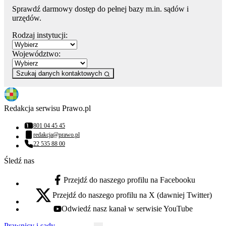
Sprawdź darmowy dostęp do pełnej bazy m.in. sądów i
urzędów.
Rodzaj instytucji:
Województwo:
Szukaj danych kontaktowych
Redakcja serwisu Prawo.pl
801 04 45 45
Numer telefonu:
redakcja@prawo.pl
Adres email:
22 535 88 00
Numer telefonu:
Śledź nas
Przejdź do naszego profilu na Facebooku
facebook - otwiera się w nowej karcie
Przejdź do naszego profilu na X (dawniej Twitter)
x - otwiera się w nowej karcie
Odwiedź nasz kanał w serwisie YouTube
youtube - otwiera się w nowej karcie
Prawnicy i sądy