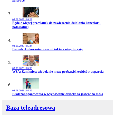
za pracę
08.08.2026 | 09:23
Przejdź do artykułu:
Będzie więcej przesłanek do zawieszenia działania kancelarii
notarialnej
08.08.2026 | 05:34
Przejdź do artykułu:
Bez odszkodowania czasami także z winy turysty
08.08.2026 | 05:33
Przejdź do artykułu:
WSA: Zamknięty żłobek nie może pozbawić rodziców wsparcia
08.08.2026 | 05:32
Przejdź do artykułu:
Brak zaangażowania w wychowanie dziecka to jeszcze za mało
Baza teleadresowa