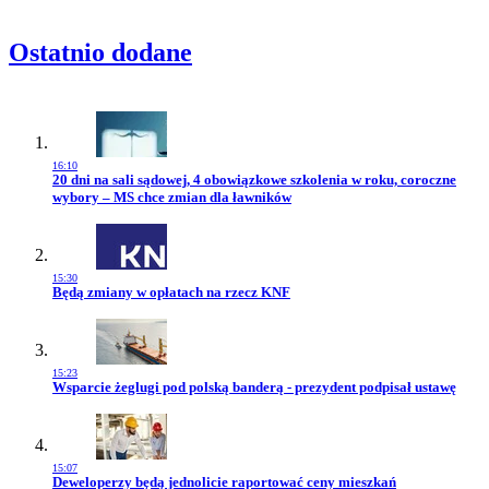
Ostatnio dodane
16:10
Przejdź do artykułu:
20 dni na sali sądowej, 4 obowiązkowe szkolenia w roku, coroczne
wybory – MS chce zmian dla ławników
15:30
Przejdź do artykułu:
Będą zmiany w opłatach na rzecz KNF
15:23
Przejdź do artykułu:
Wsparcie żeglugi pod polską banderą - prezydent podpisał ustawę
15:07
Przejdź do artykułu:
Deweloperzy będą jednolicie raportować ceny mieszkań