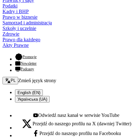
Prawnicy i sądy
Podatki
Kadry i BHP
Prawo w biznesie
Samorząd i administracja
Szkoły i uczelnie
Zdrowie
Prawo dla każdego
Akty Prawne
- otwiera się w nowej karcie
Promocje
Newsletter
Podcasty
Zmień język - bieżący:
Zmień język strony
PL
English (EN)
Українська (UA)
Odwiedź nasz kanał w serwisie YouTube
Youtube - otwiera się w nowej karcie
Przejdź do naszego profilu na X (dawniej Twitter)
X - otwiera się w nowej karcie
Przejdź do naszego profilu na Facebooku
Facebook - otwiera się w nowej karcie