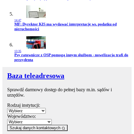
14:47
Przejdź do artykułu:
MF: Dyrektor KIS ma wydawać interpretacje ws. podatku od
nieruchomości
13:35
Przejdź do artykułu:
Psy ratownicze z OSP pomogą innym służbom - nowelizacja trafi do
prezydenta
Baza teleadresowa
Sprawdź darmowy dostęp do pełnej bazy m.in. sądów i
urzędów.
Rodzaj instytucji:
Województwo:
Szukaj danych kontaktowych