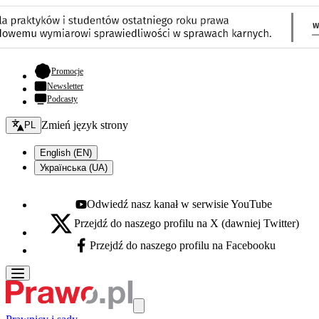
- otwiera się w nowej karcie
Promocje
Newsletter
Podcasty
Zmień język - bieżący:
Zmień język strony
PL
English (EN)
Українська (UA)
Odwiedź nasz kanał w serwisie YouTube
Youtube - otwiera się w nowej karcie
Przejdź do naszego profilu na X (dawniej Twitter)
X - otwiera się w nowej karcie
Przejdź do naszego profilu na Facebooku
Facebook - otwiera się w nowej karcie