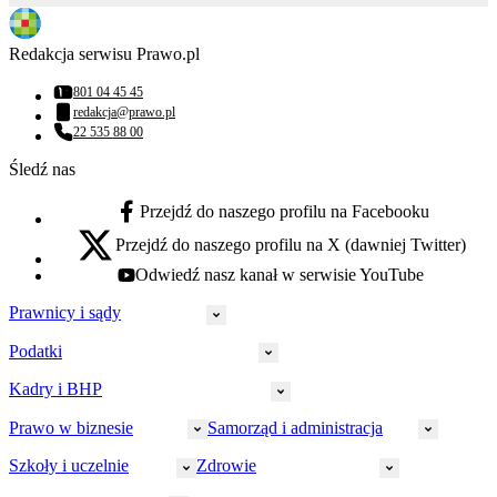
Redakcja serwisu Prawo.pl
801 04 45 45
Numer telefonu:
redakcja@prawo.pl
Adres email:
22 535 88 00
Numer telefonu:
Śledź nas
Przejdź do naszego profilu na Facebooku
facebook - otwiera się w nowej karcie
Przejdź do naszego profilu na X (dawniej Twitter)
x - otwiera się w nowej karcie
Odwiedź nasz kanał w serwisie YouTube
youtube - otwiera się w nowej karcie
Prawnicy i sądy
Podatki
Wymiar sprawiedliwości
Prawnicy
Kadry i BHP
PIT
Prokuratura
CIT
Prawo w biznesie
Samorząd i administracja
Policja
Prawo pracy
VAT
Rynek
HR
Szkoły i uczelnie
Zdrowie
Akcyza
Strefa aplikanta
Prawo gospodarcze
Samorząd terytorialny
BHP
Ordynacja
LegalTech