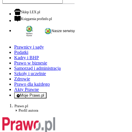
otwiera się w nowej karcie
Sklep LEX.pl
otwiera się w nowej karcie
Księgarnia profinfo.pl
Nasze serwisy
Prawnicy i sądy
Podatki
Kadry i BHP
Prawo w biznesie
Samorząd i administracja
Szkoły i uczelnie
Zdrowie
Prawo dla każdego
Akty Prawne
Moje Prawo.pl
- rejestracja i logowanie do serwisu
Prawo.pl
Profil autora