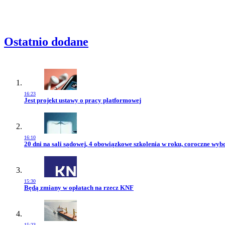
Ostatnio dodane
16:23
Przejdź do artykułu:
Jest projekt ustawy o pracy platformowej
16:10
Przejdź do artykułu:
20 dni na sali sądowej, 4 obowiązkowe szkolenia w roku, coroczne wy
15:30
Przejdź do artykułu:
Będą zmiany w opłatach na rzecz KNF
15:23