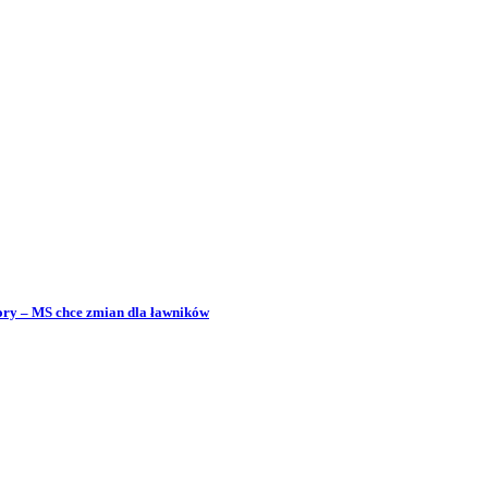
bory – MS chce zmian dla ławników