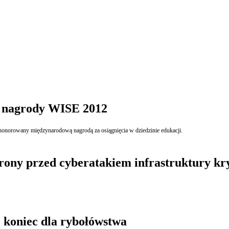
em nagrody WISE 2012
ł uhonorowany międzynarodową nagrodą za osiągnięcia w dziedzinie edukacji.
hrony przed cyberatakiem infrastruktury k
koniec dla rybołówstwa