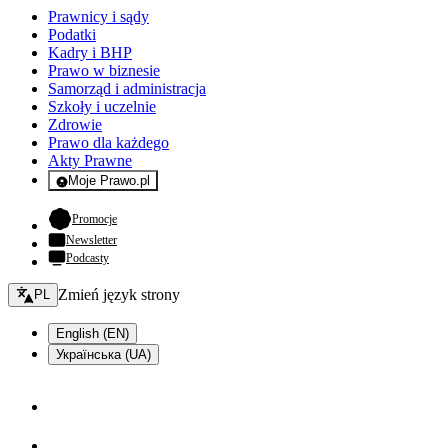
Prawnicy i sądy
Podatki
Kadry i BHP
Prawo w biznesie
Samorząd i administracja
Szkoły i uczelnie
Zdrowie
Prawo dla każdego
Akty Prawne
Moje Prawo.pl
- rejestracja i logowanie do serwisu
- otwiera się w nowej karcie
Promocje
Newsletter
Podcasty
Zmień język - bieżący:
Zmień język strony
PL
English (EN)
Українська (UA)