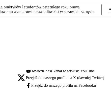
Odwiedź nasz kanał w serwisie YouTube
Youtube - otwiera się w nowej karcie
Przejdź do naszego profilu na X (dawniej Twitter)
X - otwiera się w nowej karcie
Przejdź do naszego profilu na Facebooku
Facebook - otwiera się w nowej karcie