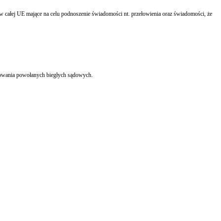
całej UE mające na celu podnoszenie świadomości nt. przełowienia oraz świadomości, że
biegłego w procesie orzekania, Polskie Towarzystwo Rzeczoznawców Majatkowych zaproponowało procedurę przeprowadzanie wstępnego etapu oceny i opiniowania powołanych biegłych sądowych.