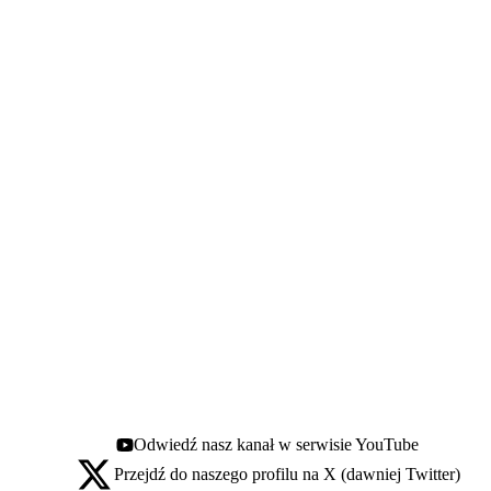
Odwiedź nasz kanał w serwisie YouTube
Youtube - otwiera się w nowej karcie
Przejdź do naszego profilu na X (dawniej Twitter)
X - otwiera się w nowej karcie