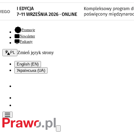
- otwiera się w nowej karcie
Promocje
Newsletter
Podcasty
Zmień język - bieżący:
Zmień język strony
PL
English (EN)
Українська (UA)