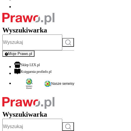
Wyszukiwarka
Szukaj
Moje Prawo.pl
- rejestracja i logowanie do serwisu
otwiera się w nowej karcie
Sklep LEX.pl
otwiera się w nowej karcie
Księgarnia profinfo.pl
Nasze serwisy
Wyszukiwarka
Szukaj