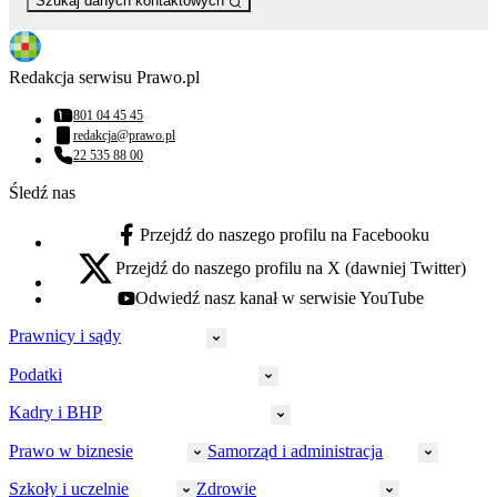
Szukaj danych kontaktowych
Redakcja serwisu Prawo.pl
801 04 45 45
Numer telefonu:
redakcja@prawo.pl
Adres email:
22 535 88 00
Numer telefonu:
Śledź nas
Przejdź do naszego profilu na Facebooku
facebook - otwiera się w nowej karcie
Przejdź do naszego profilu na X (dawniej Twitter)
x - otwiera się w nowej karcie
Odwiedź nasz kanał w serwisie YouTube
youtube - otwiera się w nowej karcie
Prawnicy i sądy
Podatki
Wymiar sprawiedliwości
Prawnicy
Kadry i BHP
PIT
Prokuratura
CIT
Prawo w biznesie
Samorząd i administracja
Policja
Prawo pracy
VAT
Rynek
HR
Szkoły i uczelnie
Zdrowie
Akcyza
Strefa aplikanta