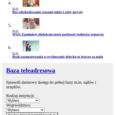
05:34
Przejdź do artykułu:
Bez odszkodowania czasami także z winy turysty
05:33
Przejdź do artykułu:
WSA: Zamknięty żłobek nie może pozbawić rodziców wsparcia
05:32
Przejdź do artykułu:
Brak zaangażowania w wychowanie dziecka to jeszcze za mało
Baza teleadresowa
Sprawdź darmowy dostęp do pełnej bazy m.in. sądów i
urzędów.
Rodzaj instytucji:
Województwo: