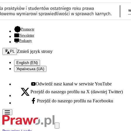
- otwiera się w nowej karcie
Promocje
Newsletter
Podcasty
Zmień język - bieżący:
Zmień język strony
PL
English (EN)
Українська (UA)
Odwiedź nasz kanał w serwisie YouTube
Youtube - otwiera się w nowej karcie
Przejdź do naszego profilu na X (dawniej Twitter)
X - otwiera się w nowej karcie
Przejdź do naszego profilu na Facebooku
Facebook - otwiera się w nowej karcie