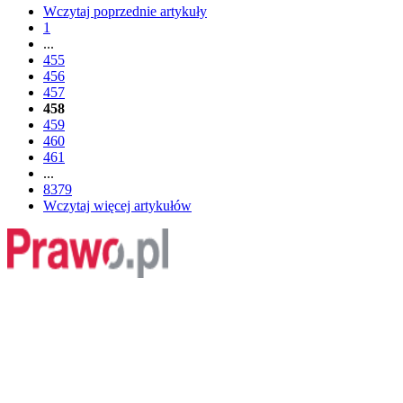
Wczytaj poprzednie artykuły
1
...
455
456
457
458
459
460
461
...
8379
Wczytaj więcej artykułów