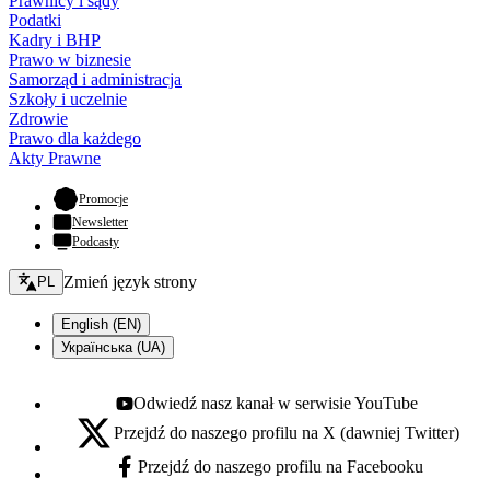
Prawnicy i sądy
Podatki
Kadry i BHP
Prawo w biznesie
Samorząd i administracja
Szkoły i uczelnie
Zdrowie
Prawo dla każdego
Akty Prawne
- otwiera się w nowej karcie
Promocje
Newsletter
Podcasty
Zmień język - bieżący:
Zmień język strony
PL
English (EN)
Українська (UA)
Odwiedź nasz kanał w serwisie YouTube
Youtube - otwiera się w nowej karcie
Przejdź do naszego profilu na X (dawniej Twitter)
X - otwiera się w nowej karcie
Przejdź do naszego profilu na Facebooku
Facebook - otwiera się w nowej karcie