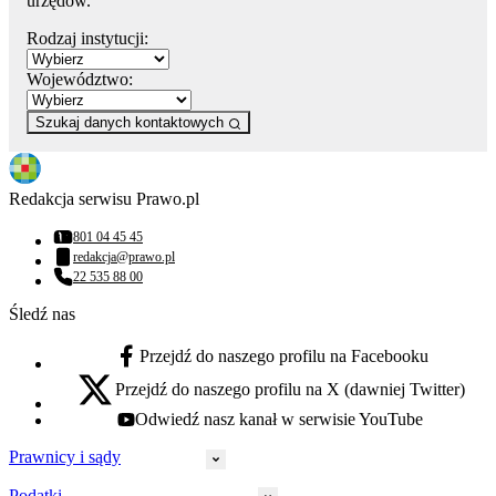
urzędów.
Rodzaj instytucji:
Województwo:
Szukaj danych kontaktowych
Redakcja serwisu Prawo.pl
801 04 45 45
Numer telefonu:
redakcja@prawo.pl
Adres email:
22 535 88 00
Numer telefonu:
Śledź nas
Przejdź do naszego profilu na Facebooku
facebook - otwiera się w nowej karcie
Przejdź do naszego profilu na X (dawniej Twitter)
x - otwiera się w nowej karcie
Odwiedź nasz kanał w serwisie YouTube
youtube - otwiera się w nowej karcie
Prawnicy i sądy
Podatki