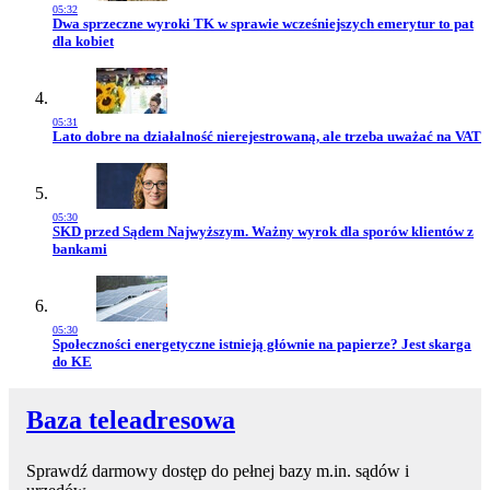
05:32
Przejdź do artykułu:
Dwa sprzeczne wyroki TK w sprawie wcześniejszych emerytur to pat
dla kobiet
05:31
Przejdź do artykułu:
Lato dobre na działalność nierejestrowaną, ale trzeba uważać na VAT
05:30
Przejdź do artykułu:
SKD przed Sądem Najwyższym. Ważny wyrok dla sporów klientów z
bankami
05:30
Przejdź do artykułu:
Społeczności energetyczne istnieją głównie na papierze? Jest skarga
do KE
Baza teleadresowa
Sprawdź darmowy dostęp do pełnej bazy m.in. sądów i