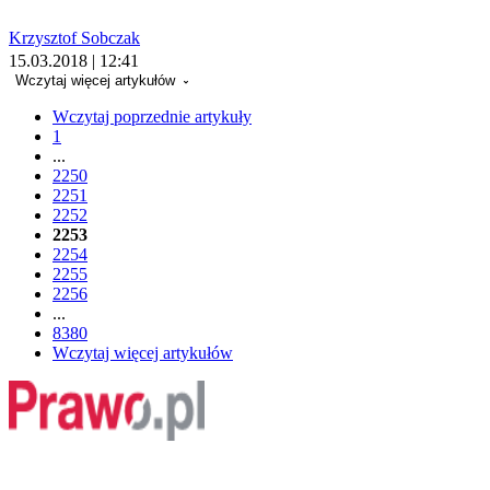
Krzysztof Sobczak
15.03.2018 | 12:41
Wczytaj więcej artykułów
Wczytaj poprzednie artykuły
1
...
2250
2251
2252
2253
2254
2255
2256
...
8380
Wczytaj więcej artykułów