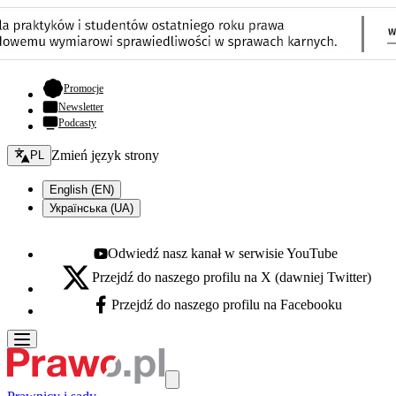
- otwiera się w nowej karcie
Promocje
Newsletter
Podcasty
Zmień język - bieżący:
Zmień język strony
PL
English (EN)
Українська (UA)
Odwiedź nasz kanał w serwisie YouTube
Youtube - otwiera się w nowej karcie
Przejdź do naszego profilu na X (dawniej Twitter)
X - otwiera się w nowej karcie
Przejdź do naszego profilu na Facebooku
Facebook - otwiera się w nowej karcie