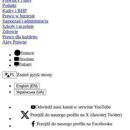
Prawnicy i sądy
Podatki
Kadry i BHP
Prawo w biznesie
Samorząd i administracja
Szkoły i uczelnie
Zdrowie
Prawo dla każdego
Akty Prawne
- otwiera się w nowej karcie
Promocje
Newsletter
Podcasty
Zmień język - bieżący:
Zmień język strony
PL
English (EN)
Українська (UA)
Odwiedź nasz kanał w serwisie YouTube
Youtube - otwiera się w nowej karcie
Przejdź do naszego profilu na X (dawniej Twitter)
X - otwiera się w nowej karcie
Przejdź do naszego profilu na Facebooku
Facebook - otwiera się w nowej karcie