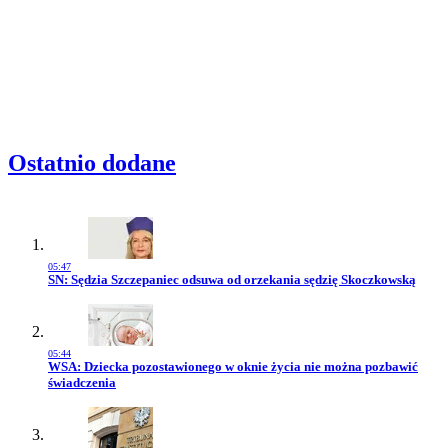
Ostatnio dodane
05:47
Przejdź do artykułu:
SN: Sędzia Szczepaniec odsuwa od orzekania sędzię Skoczkowską
05:44
Przejdź do artykułu:
WSA: Dziecka pozostawionego w oknie życia nie można pozbawić
świadczenia