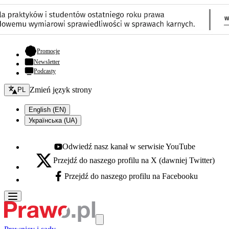
- otwiera się w nowej karcie
Promocje
Newsletter
Podcasty
Zmień język - bieżący:
Zmień język strony
PL
English (EN)
Українська (UA)
Odwiedź nasz kanał w serwisie YouTube
Youtube - otwiera się w nowej karcie
Przejdź do naszego profilu na X (dawniej Twitter)
X - otwiera się w nowej karcie
Przejdź do naszego profilu na Facebooku
Facebook - otwiera się w nowej karcie