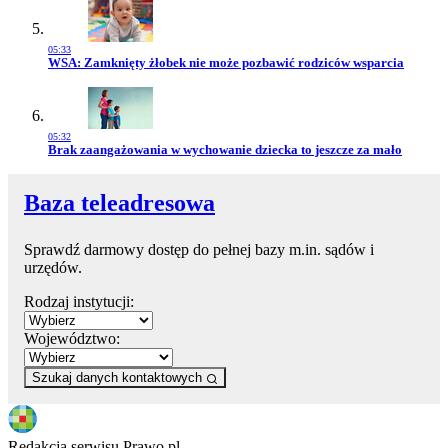
05:33
Przejdź do artykułu:
WSA: Zamknięty żłobek nie może pozbawić rodziców wsparcia
05:32
Przejdź do artykułu:
Brak zaangażowania w wychowanie dziecka to jeszcze za mało
Baza teleadresowa
Sprawdź darmowy dostęp do pełnej bazy m.in. sądów i
urzędów.
Rodzaj instytucji:
Województwo:
Szukaj danych kontaktowych
Redakcja serwisu Prawo.pl