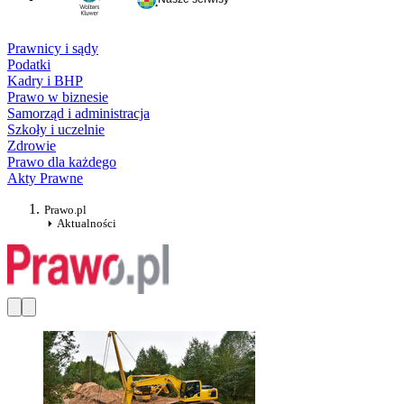
Prawnicy i sądy
Podatki
Kadry i BHP
Prawo w biznesie
Samorząd i administracja
Szkoły i uczelnie
Zdrowie
Prawo dla każdego
Akty Prawne
Prawo.pl
Aktualności