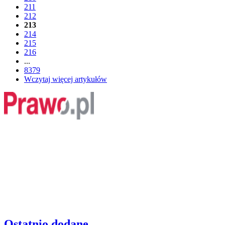
211
212
213
214
215
216
...
8379
Wczytaj więcej artykułów
Ostatnio dodane