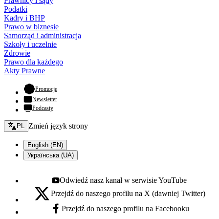
Prawnicy i sądy
Podatki
Kadry i BHP
Prawo w biznesie
Samorząd i administracja
Szkoły i uczelnie
Zdrowie
Prawo dla każdego
Akty Prawne
- otwiera się w nowej karcie
Promocje
Newsletter
Podcasty
Zmień język - bieżący:
Zmień język strony
PL
English (EN)
Українська (UA)
Odwiedź nasz kanał w serwisie YouTube
Youtube - otwiera się w nowej karcie
Przejdź do naszego profilu na X (dawniej Twitter)
X - otwiera się w nowej karcie
Przejdź do naszego profilu na Facebooku
Facebook - otwiera się w nowej karcie