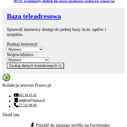
Przejdź do artykułu:
WSA: Zamknięty żłobek nie może pozbawić rodziców wsparcia
Baza teleadresowa
Sprawdź darmowy dostęp do pełnej bazy m.in. sądów i
urzędów.
Rodzaj instytucji:
Województwo:
Szukaj danych kontaktowych
Redakcja serwisu Prawo.pl
801 04 45 45
Numer telefonu:
redakcja@prawo.pl
Adres email:
22 535 88 00
Numer telefonu:
Śledź nas
Przejdź do naszego profilu na Facebooku