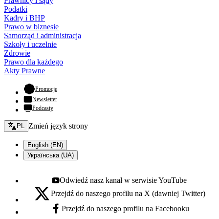
Prawnicy i sądy
Podatki
Kadry i BHP
Prawo w biznesie
Samorząd i administracja
Szkoły i uczelnie
Zdrowie
Prawo dla każdego
Akty Prawne
- otwiera się w nowej karcie
Promocje
Newsletter
Podcasty
Zmień język - bieżący:
Zmień język strony
PL
English (EN)
Українська (UA)
Odwiedź nasz kanał w serwisie YouTube
Youtube - otwiera się w nowej karcie
Przejdź do naszego profilu na X (dawniej Twitter)
X - otwiera się w nowej karcie
Przejdź do naszego profilu na Facebooku
Facebook - otwiera się w nowej karcie