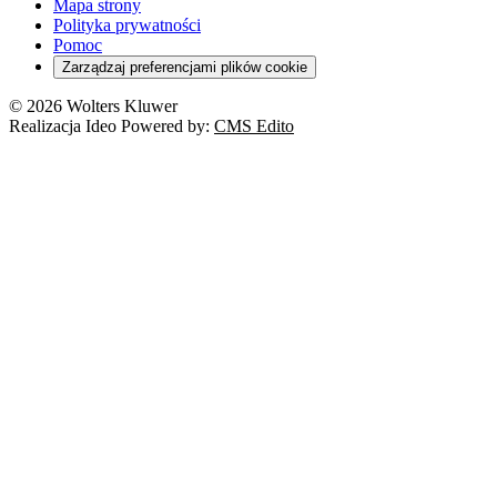
Turystyka
Mapa strony
Cło
Orzeczenia
Polityka prywatności
Deregulacja
RODO
Pomoc
Cyberbezpieczeństwo
Zarządzaj preferencjami plików cookie
Franczyza
Nowe technologie
© 2026 Wolters Kluwer
Prawo autorskie
Realizacja Ideo Powered by:
CMS Edito