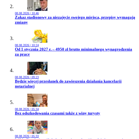
08.08.2026 | 10:46
Przejdź do artykułu:
Zakaz stadionowy za niezajęcie swojego miejsca, przepisy wymagają
zmiany
08.08.2026 | 10:24
Przejdź do artykułu:
Od 1 stycznia 2027 r. – 4950 zł brutto minimalnego wynagrodzenia
za pracę
08.08.2026 | 09:23
Przejdź do artykułu:
Będzie więcej przesłanek do zawieszenia działania kancelarii
notarialnej
08.08.2026 | 05:34
Przejdź do artykułu:
Bez odszkodowania czasami także z winy turysty
08.08.2026 | 05:33