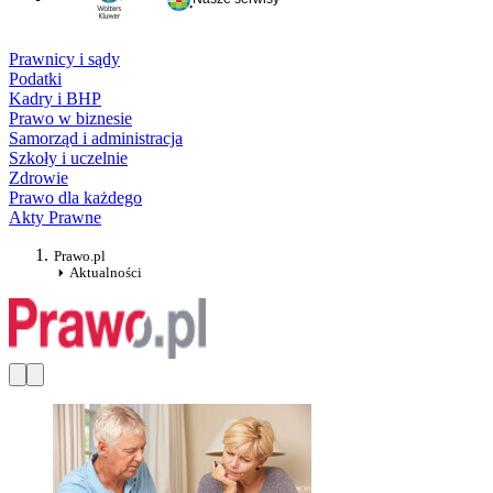
Prawnicy i sądy
Podatki
Kadry i BHP
Prawo w biznesie
Samorząd i administracja
Szkoły i uczelnie
Zdrowie
Prawo dla każdego
Akty Prawne
Prawo.pl
Aktualności