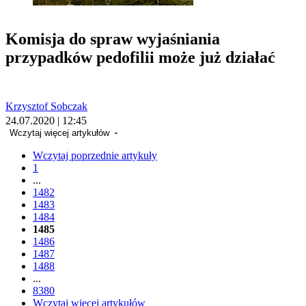
Komisja do spraw wyjaśniania
przypadków pedofilii może już działać
Krzysztof Sobczak
24.07.2020 | 12:45
Wczytaj więcej artykułów
Wczytaj poprzednie artykuły
1
...
1482
1483
1484
1485
1486
1487
1488
...
8380
Wczytaj więcej artykułów