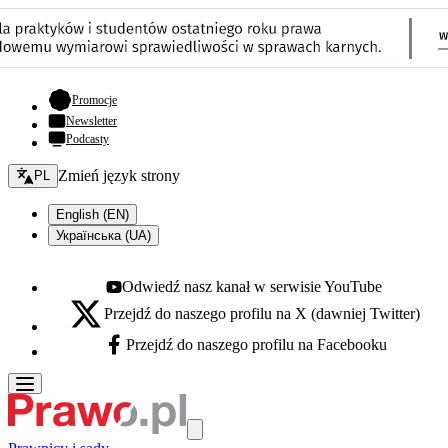
- otwiera się w nowej karcie
Promocje
Newsletter
Podcasty
Zmień język - bieżący:
Zmień język strony
PL
English (EN)
Українська (UA)
Odwiedź nasz kanał w serwisie YouTube
Youtube - otwiera się w nowej karcie
Przejdź do naszego profilu na X (dawniej Twitter)
X - otwiera się w nowej karcie
Przejdź do naszego profilu na Facebooku
Facebook - otwiera się w nowej karcie