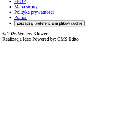
Szkoła i uczeń
FPOP
Kredyty
Turystyka
Mapa strony
Cło
Orzeczenia
Polityka prywatności
Deregulacja
RODO
Pomoc
Cyberbezpieczeństwo
Zarządzaj preferencjami plików cookie
Franczyza
Nowe technologie
© 2026 Wolters Kluwer
Prawo autorskie
Realizacja Ideo Powered by:
CMS Edito