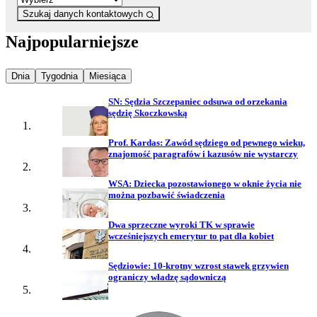
Szukaj danych kontaktowych
Najpopularniejsze
Najpopularniejsze wiadomości z
Najpopularniejsze wiadomości z
Najpopularniejsze wiadomości z
Dnia
Tygodnia
Miesiąca
SN: Sędzia Szczepaniec odsuwa od orzekania
sędzię Skoczkowską
Prof. Kardas: Zawód sędziego od pewnego wieku,
znajomość paragrafów i kazusów nie wystarczy
WSA: Dziecka pozostawionego w oknie życia nie
można pozbawić świadczenia
Dwa sprzeczne wyroki TK w sprawie
wcześniejszych emerytur to pat dla kobiet
Sędziowie: 10-krotny wzrost stawek grzywien
ograniczy władzę sądowniczą