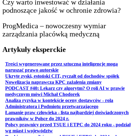
Czy warto inwestować w działania
podnoszące jakość w ochronie zdrowia?
ProgMedica – nowoczesny wymiar
zarządzania placówką medyczną
Artykuły eksperckie
Treści wygenerowane przez sztuczną inteligencje mogą
otwiera się w nowej karcie
naruszać prawo autorskie
otwiera 
Ukryte zyski, estoński CIT, ryczałt od dochodów spółek
otwiera się w no
Nowelizacja naprawcza KPC zażalenia zmiany
PODCAST #40: Lekarz czy algorytm? O roli AI w prawie
otwiera się w nowej karcie
medycznym mówi Michał Chodorek
Analiza ryzyka w kontekście oceny dostawców - rola
otwiera się w nowe
Administratora i Podmiotu przetwarzającego
Łamanie praw człowieka - lista najbardziej doświadczonych
otwiera się w nowej karcie
prawników w Polsce do 2024 r.
Polscy prawnicy przed TSUE i ETPC do 2024 roku - podział
otwiera się w nowej karcie
wg miast i województw