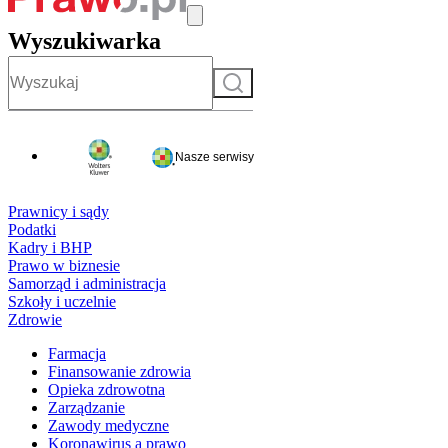
Wyszukiwarka
Szukaj
Nasze serwisy
Prawnicy i sądy
Podatki
Kadry i BHP
Prawo w biznesie
Samorząd i administracja
Szkoły i uczelnie
Zdrowie
Farmacja
Finansowanie zdrowia
Opieka zdrowotna
Zarządzanie
Zawody medyczne
Koronawirus a prawo