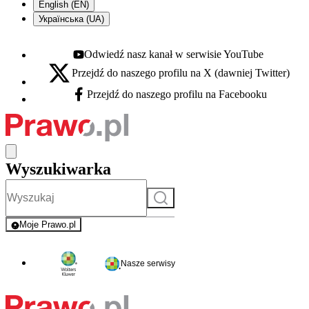
English (EN)
Українська (UA)
Odwiedź nasz kanał w serwisie YouTube
Youtube - otwiera się w nowej karcie
Przejdź do naszego profilu na X (dawniej Twitter)
X - otwiera się w nowej karcie
Przejdź do naszego profilu na Facebooku
Facebook - otwiera się w nowej karcie
Wyszukiwarka
Szukaj
Moje Prawo.pl
- rejestracja i logowanie do serwisu
Nasze serwisy