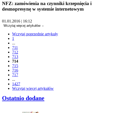
NFZ: zamówienia na czynniki krzepnięcia i
desmopresynę w systemie internetowym
01.01.2016 | 16:12
Wczytaj więcej artykułów
Wczytaj poprzednie artykuły
1
...
711
712
713
714
715
716
717
...
1427
Wczytaj więcej artykułów
Ostatnio dodane