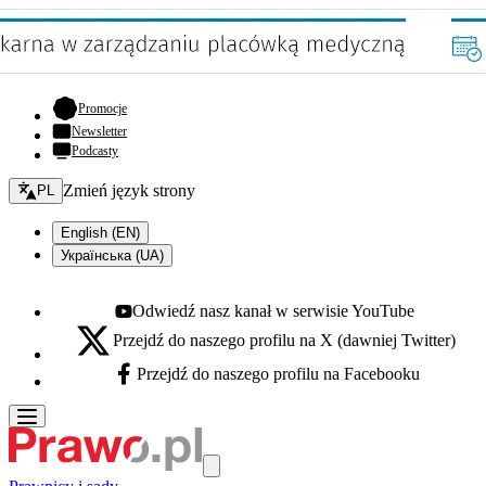
- otwiera się w nowej karcie
Promocje
Newsletter
Podcasty
Zmień język - bieżący:
Zmień język strony
PL
English (EN)
Українська (UA)
Odwiedź nasz kanał w serwisie YouTube
Youtube - otwiera się w nowej karcie
Przejdź do naszego profilu na X (dawniej Twitter)
X - otwiera się w nowej karcie
Przejdź do naszego profilu na Facebooku
Facebook - otwiera się w nowej karcie