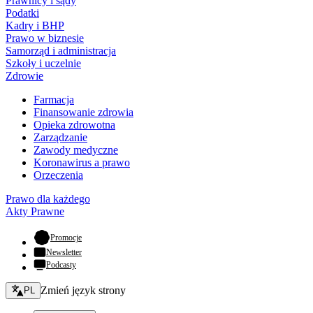
Prawnicy i sądy
Podatki
Kadry i BHP
Prawo w biznesie
Samorząd i administracja
Szkoły i uczelnie
Zdrowie
Farmacja
Finansowanie zdrowia
Opieka zdrowotna
Zarządzanie
Zawody medyczne
Koronawirus a prawo
Orzeczenia
Prawo dla każdego
Akty Prawne
- otwiera się w nowej karcie
Promocje
Newsletter
Podcasty
Zmień język - bieżący:
Zmień język strony
PL