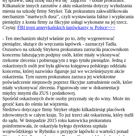
tej sprawie, taką firmę nazywa się "zającem" - dodał prokurator.
Kilkanaście innych zarzutów z aktu oskarżenia dotyczy wyłudzania
mienia na szkodę firmy Stryker. Tak prokuratura zakwalifikowała
mechanizm "martwych dusz", czyli wystawiania faktur i wypłacania
pieniędzy z konta firmy za fikcyjne usługi wykonane na jej rzecz.
Czytaj:
FBI tropi amerykańskich łapówkarzy w Polsce>>>
- Ten mechanizm służył właśnie po to, żeby wygenerować
pieniądze, służące do wręczania łapówek - zaznaczył Tadla.
Oszustwo na szkodę Strykera prokuratura zarzuciła pracownikom
koncernu fałszującym podpisy osób, które miały wykonywać
rzekome zlecenia i pobierającym z tego tytułu pieniądze. Jedną z
oskarżonych osób jest była główna księgowa polskiego oddziału
koncernu, której nazwisko figuruje już we wcześniejszym akcie
oskarżenia. Tym razem prokuratura zarzuca jej wielokrotne
poświadczenie nieprawdy poprzez fikcyjne zatrudnienie osób, które
miały wykonywać zlecenia. Figurowały one w dokumentacji
między innymi dla ZUS i podatkowej.
Spośród oskarżonych dwie osoby przyznały się do winy. Może im
grozić kara do ośmiu lat więzienia.
Śledztwo dotyczące firmy Stryker objęło kilkadziesiąt placówek
zdrowotnych w całym kraju. To już trzeci akt oskarżenia, który trafił
do sądu. W listopadzie 2015 roku katowicka prokuratura
poinformowała, że oskarżyła byłego dyrektora szpitala
wojewódzkiego w Rybniku o przyjęcie łapówki o wartości ponad