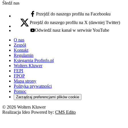
Śledź nas
Przejdź do naszego profilu na Facebooku
facebook - otwiera się w nowej karcie
Przejdź do naszego profilu na X (dawniej Twitter)
x - otwiera się w nowej karcie
Odwiedź nasz kanał w serwisie YouTube
youtube - otwiera się w nowej karcie
O nas
Zespół
Kontakt
Regulamin
Księgarnia Profinfo.pl
Wolters Kluwer
FEPI
FPOP
Mapa strony
Polityka prywatności
Pomoc
Zarządzaj preferencjami plików cookie
© 2026 Wolters Kluwer
Realizacja Ideo Powered by:
CMS Edito