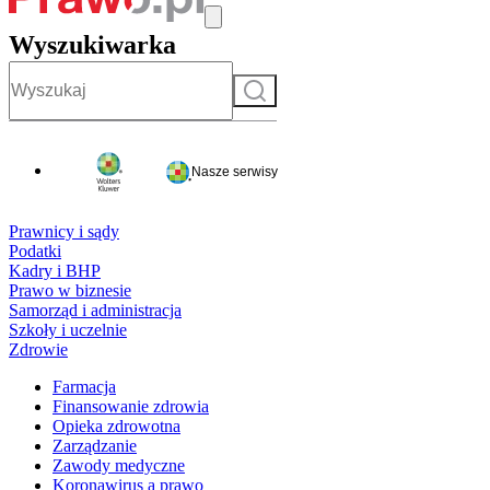
Wyszukiwarka
Szukaj
Nasze serwisy
Prawnicy i sądy
Podatki
Kadry i BHP
Prawo w biznesie
Samorząd i administracja
Szkoły i uczelnie
Zdrowie
Farmacja
Finansowanie zdrowia
Opieka zdrowotna
Zarządzanie
Zawody medyczne
Koronawirus a prawo