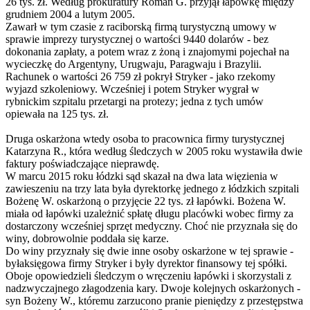
26 tys. zł. Według prokuratury Roman G. przyjął łapówkę między
grudniem 2004 a lutym 2005.
Zawarł w tym czasie z raciborską firmą turystyczną umowy w
sprawie imprezy turystycznej o wartości 9440 dolarów - bez
dokonania zapłaty, a potem wraz z żoną i znajomymi pojechał na
wycieczkę do Argentyny, Urugwaju, Paragwaju i Brazylii.
Rachunek o wartości 26 759 zł pokrył Stryker - jako rzekomy
wyjazd szkoleniowy. Wcześniej i potem Stryker wygrał w
rybnickim szpitalu przetargi na protezy; jedna z tych umów
opiewała na 125 tys. zł.
Druga oskarżona wtedy osoba to pracownica firmy turystycznej
Katarzyna R., która według śledczych w 2005 roku wystawiła dwie
faktury poświadczające nieprawdę.
W marcu 2015 roku łódzki sąd skazał na dwa lata więzienia w
zawieszeniu na trzy lata była dyrektorkę jednego z łódzkich szpitali
Bożenę W. oskarżoną o przyjęcie 22 tys. zł łapówki. Bożena W.
miała od łapówki uzależnić spłatę długu placówki wobec firmy za
dostarczony wcześniej sprzęt medyczny. Choć nie przyznała się do
winy, dobrowolnie poddała się karze.
Do winy przyznały się dwie inne osoby oskarżone w tej sprawie -
byłaksięgowa firmy Stryker i były dyrektor finansowy tej spółki.
Oboje opowiedzieli śledczym o wręczeniu łapówki i skorzystali z
nadzwyczajnego złagodzenia kary. Dwoje kolejnych oskarżonych -
syn Bożeny W., któremu zarzucono pranie pieniędzy z przestępstwa