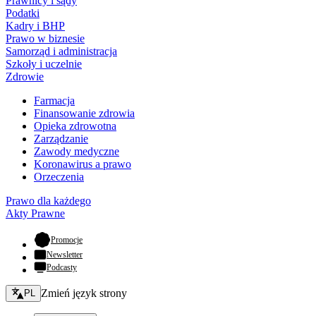
Prawnicy i sądy
Podatki
Kadry i BHP
Prawo w biznesie
Samorząd i administracja
Szkoły i uczelnie
Zdrowie
Farmacja
Finansowanie zdrowia
Opieka zdrowotna
Zarządzanie
Zawody medyczne
Koronawirus a prawo
Orzeczenia
Prawo dla każdego
Akty Prawne
- otwiera się w nowej karcie
Promocje
Newsletter
Podcasty
Zmień język - bieżący:
Zmień język strony
PL