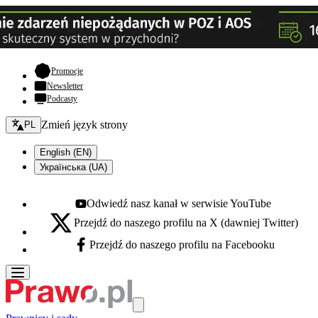
- otwiera się w nowej karcie
Promocje
Newsletter
Podcasty
Zmień język - bieżący:
Zmień język strony
PL
English (EN)
Українська (UA)
Odwiedź nasz kanał w serwisie YouTube
Youtube - otwiera się w nowej karcie
Przejdź do naszego profilu na X (dawniej Twitter)
X - otwiera się w nowej karcie
Przejdź do naszego profilu na Facebooku
Facebook - otwiera się w nowej karcie