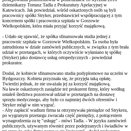
dziennikarzy Tomasz Tadla z Prokuratury Apelacyjnej w
Katowicach. Jak powiedział, wśród oskarżonych osób są byli
pracownicy spółki Stryker, przedstawiciel współpracującej z tym
koncernem spółki i pracownica szpitala w Gorzowie
Wielkopolskim, która miała przyjąć korzyść majątkową.
- Udało się ujawnić, że spółka sfinansowała studia jednej z
pracownic szpitala w Gorzowie Wielkopolskim. Ta osoba była
zatrudniona w dziale zamówień publicznych, w związku z tym brała
udział w przetargach, w których oczywiście wyłaniano tę spółkę
(Stryker) jako dostawcę usług ortopedycznych - powiedział
prokurator.
Dodał, że kobiecie sfinansowano studia podyplomowe na uczelni w
Bydgoszczy. Kobieta przyznała się, że przyjęła taką opłatę.
Twierdzi jednak, że nie uważała jej za korzyść majątkową.
Na ławie oskarżonych zasiądzie też prokurent firmy, który według
ustaleń śledztwa pozorował udział w przetargach na dostawę
sprzętu medycznego, aby było co najmniej dwóch oferentów i
Stryker mógł w nim wygrać.
- Aby zapłacić wadium firma ta otrzymywała pieniądze od Strykera,
po wygranym przetargu zwracała część pieniędzy, z potrąceniem
wynagrodzenia za tę "usługę" - mówi Tadla. - W języku zamówień
publicznych, używanym również przez podejrzanych i świadków w