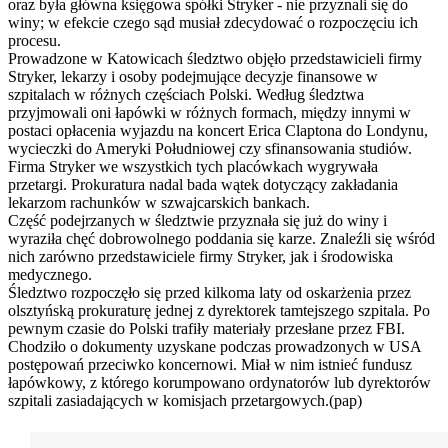
oraz była główna księgowa spółki Stryker - nie przyznali się do
winy; w efekcie czego sąd musiał zdecydować o rozpoczęciu ich
procesu.
Prowadzone w Katowicach śledztwo objęło przedstawicieli firmy
Stryker, lekarzy i osoby podejmujące decyzje finansowe w
szpitalach w różnych częściach Polski. Według śledztwa
przyjmowali oni łapówki w różnych formach, między innymi w
postaci opłacenia wyjazdu na koncert Erica Claptona do Londynu,
wycieczki do Ameryki Południowej czy sfinansowania studiów.
Firma Stryker we wszystkich tych placówkach wygrywała
przetargi. Prokuratura nadal bada wątek dotyczący zakładania
lekarzom rachunków w szwajcarskich bankach.
Część podejrzanych w śledztwie przyznała się już do winy i
wyraziła chęć dobrowolnego poddania się karze. Znaleźli się wśród
nich zarówno przedstawiciele firmy Stryker, jak i środowiska
medycznego.
Śledztwo rozpoczęło się przed kilkoma laty od oskarżenia przez
olsztyńską prokuraturę jednej z dyrektorek tamtejszego szpitala. Po
pewnym czasie do Polski trafiły materiały przesłane przez FBI.
Chodziło o dokumenty uzyskane podczas prowadzonych w USA
postępowań przeciwko koncernowi. Miał w nim istnieć fundusz
łapówkowy, z którego korumpowano ordynatorów lub dyrektorów
szpitali zasiadających w komisjach przetargowych.(pap)