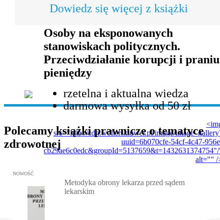
Dowiedz się więcej z książki
Osoby na eksponowanych
stanowiskach politycznych.
Przeciwdziałanie korupcji i praniu
pieniędzy
rzetelna i aktualna wiedza
darmowa wysyłka od 50 zł
<im
Polecamy książki prawnicze o tematyce
src="http://cdn.wolterskluwer.pl/image/image_gallery
zdrowotnej
uuid=6b070cfe-54cf-4c47-956e
cb29ae6c0edc&groupId=5137659&t=1432631374754"/
alt="" /
Przejdź do: Metodyka obrony lekarza przed sądem lekarskim, Marc
NOWOŚĆ
Metodyka obrony lekarza przed sądem
lekarskim