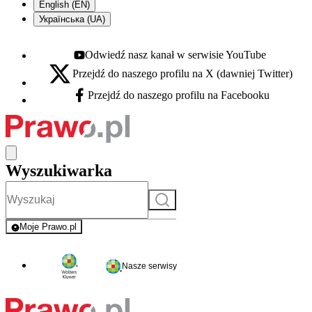
English (EN)
Українська (UA)
Odwiedź nasz kanał w serwisie YouTube
Youtube - otwiera się w nowej karcie
Przejdź do naszego profilu na X (dawniej Twitter)
X - otwiera się w nowej karcie
Przejdź do naszego profilu na Facebooku
Facebook - otwiera się w nowej karcie
Wyszukiwarka
Szukaj
Moje Prawo.pl
- rejestracja i logowanie do serwisu
Nasze serwisy