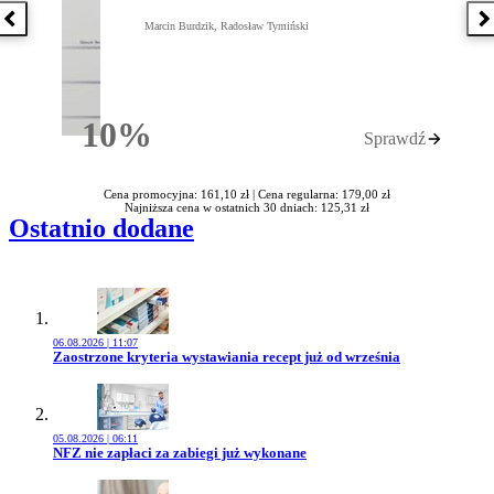
Poprzednia książka
N
Marcin Burdzik, Radosław Tymiński
10%
Sprawdź
Rabatu
Cena promocyjna: 161,10 zł |
Cena regularna: 179,00 zł
Najniższa cena w ostatnich 30 dniach: 125,31 zł
Ostatnio dodane
06.08.2026 | 11:07
Przejdź do artykułu:
Zaostrzone kryteria wystawiania recept już od września
05.08.2026 | 06:11
Przejdź do artykułu:
NFZ nie zapłaci za zabiegi już wykonane