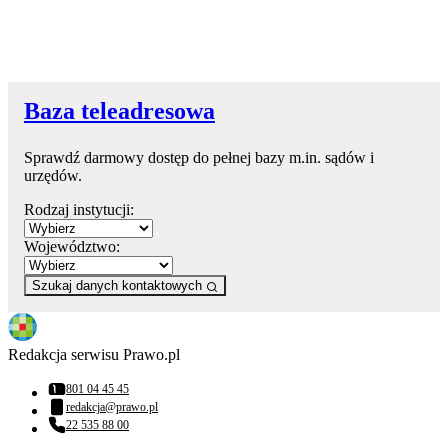
Baza teleadresowa
Sprawdź darmowy dostęp do pełnej bazy m.in. sądów i
urzędów.
Rodzaj instytucji:
Województwo:
Szukaj danych kontaktowych
Redakcja serwisu Prawo.pl
801 04 45 45
Numer telefonu:
redakcja@prawo.pl
Adres email:
22 535 88 00
Numer telefonu: