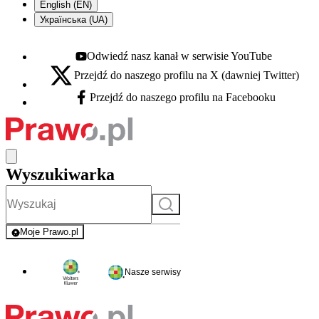
English (EN)
Українська (UA)
Odwiedź nasz kanał w serwisie YouTube
Youtube - otwiera się w nowej karcie
Przejdź do naszego profilu na X (dawniej Twitter)
X - otwiera się w nowej karcie
Przejdź do naszego profilu na Facebooku
Facebook - otwiera się w nowej karcie
Wyszukiwarka
Szukaj
Moje Prawo.pl
- rejestracja i logowanie do serwisu
Nasze serwisy