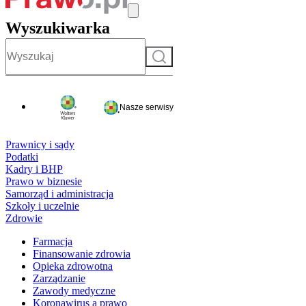
Wyszukiwarka
Szukaj
Nasze serwisy
Prawnicy i sądy
Podatki
Kadry i BHP
Prawo w biznesie
Samorząd i administracja
Szkoły i uczelnie
Zdrowie
Farmacja
Finansowanie zdrowia
Opieka zdrowotna
Zarządzanie
Zawody medyczne
Koronawirus a prawo