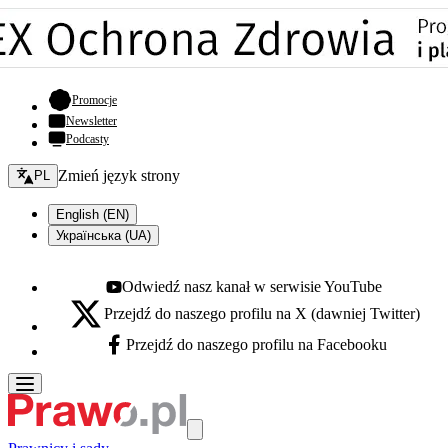
- otwiera się w nowej karcie
Promocje
Newsletter
Podcasty
Zmień język - bieżący:
Zmień język strony
PL
English (EN)
Українська (UA)
Odwiedź nasz kanał w serwisie YouTube
Youtube - otwiera się w nowej karcie
Przejdź do naszego profilu na X (dawniej Twitter)
X - otwiera się w nowej karcie
Przejdź do naszego profilu na Facebooku
Facebook - otwiera się w nowej karcie