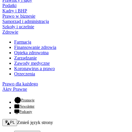
Prawnicy i sądy
Podatki
Kadry i BHP
Prawo w biznesie
Samorząd i administracja
Szkoły i uczelnie
Zdrowie
Farmacja
Finansowanie zdrowia
Opieka zdrowotna
Zarządzanie
Zawody medyczne
Koronawirus a prawo
Orzeczenia
Prawo dla każdego
Akty Prawne
- otwiera się w nowej karcie
Promocje
Newsletter
Podcasty
Zmień język - bieżący:
Zmień język strony
PL