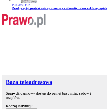
04.08.2026 | 14:51
Przejdź do artykułu:
Rząd przyjął projekt ustawy znoszący całkowity zakaz reklamy aptek
Baza teleadresowa
Sprawdź darmowy dostęp do pełnej bazy m.in. sądów i
urzędów.
Rodzaj instytucji: