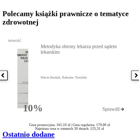
Polecamy książki prawnicze o tematyce
zdrowotnej
Przejdź do: Metodyka obrony lekarza przed sądem lekarskim, Marc
NOWOŚĆ
Metodyka obrony lekarza przed sądem
lekarskim
Poprzednia książka
N
Marcin Burdzik, Radosław Tymiński
10%
Sprawdź
Rabatu
Cena promocyjna: 161,10 zł |
Cena regularna: 179,00 zł
Najniższa cena w ostatnich 30 dniach: 125,31 zł
Ostatnio dodane