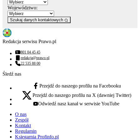
Województwo:
Szukaj danych kontaktowych
Redakcja serwisu Prawo.pl
801 04 45 45
Numer telefonu:
redakcja@prawo.pl
Adres email:
22 535 88 00
Numer telefonu:
Śledź nas
Przejdź do naszego profilu na Facebooku
facebook - otwiera się w nowej karcie
Przejdź do naszego profilu na X (dawniej Twitter)
x - otwiera się w nowej karcie
Odwiedź nasz kanał w serwisie YouTube
youtube - otwiera się w nowej karcie
O nas
Zespół
Kontakt
Regulamin
Księgarnia Profinfo.pl