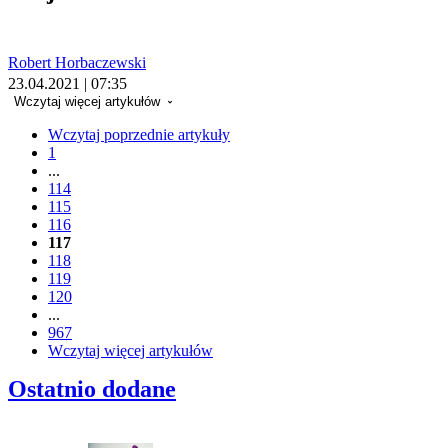
Robert Horbaczewski
23.04.2021 | 07:35
Wczytaj więcej artykułów
Wczytaj poprzednie artykuły
1
...
114
115
116
117
118
119
120
...
967
Wczytaj więcej artykułów
Ostatnio dodane