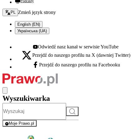
Podcasty
Zmień język - bieżący:
Zmień język strony
PL
English (EN)
Українська (UA)
Odwiedź nasz kanał w serwisie YouTube
Youtube - otwiera się w nowej karcie
Przejdź do naszego profilu na X (dawniej Twitter)
X - otwiera się w nowej karcie
Przejdź do naszego profilu na Facebooku
Facebook - otwiera się w nowej karcie
Wyszukiwarka
Szukaj
Moje Prawo.pl
- rejestracja i logowanie do serwisu