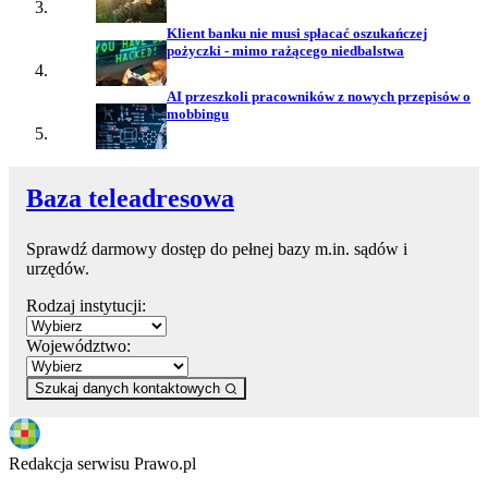
Klient banku nie musi spłacać oszukańczej
pożyczki - mimo rażącego niedbalstwa
AI przeszkoli pracowników z nowych przepisów o
mobbingu
Baza teleadresowa
Sprawdź darmowy dostęp do pełnej bazy m.in. sądów i
urzędów.
Rodzaj instytucji:
Województwo:
Szukaj danych kontaktowych
Redakcja serwisu Prawo.pl