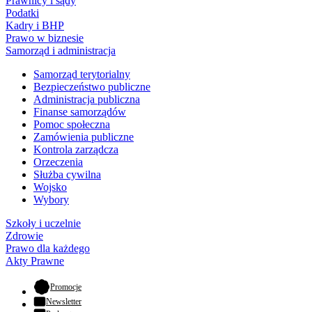
Prawnicy i sądy
Podatki
Kadry i BHP
Prawo w biznesie
Samorząd i administracja
Samorząd terytorialny
Bezpieczeństwo publiczne
Administracja publiczna
Finanse samorządów
Pomoc społeczna
Zamówienia publiczne
Kontrola zarządcza
Orzeczenia
Służba cywilna
Wojsko
Wybory
Szkoły i uczelnie
Zdrowie
Prawo dla każdego
Akty Prawne
- otwiera się w nowej karcie
Promocje
Newsletter