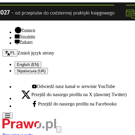
- otwiera się w nowej karcie
Promocje
Newsletter
Podcasty
Zmień język - bieżący:
Zmień język strony
PL
English (EN)
Українська (UA)
Odwiedź nasz kanał w serwisie YouTube
Youtube - otwiera się w nowej karcie
Przejdź do naszego profilu na X (dawniej Twitter)
X - otwiera się w nowej karcie
Przejdź do naszego profilu na Facebooku
Facebook - otwiera się w nowej karcie