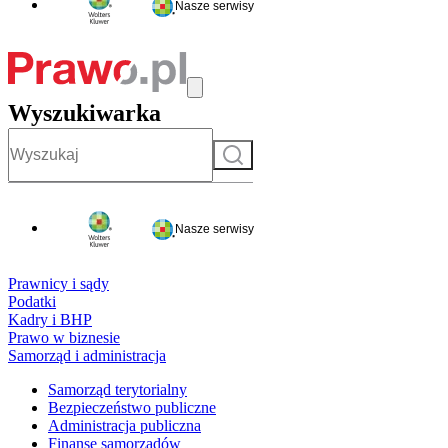
Nasze serwisy
Wyszukiwarka
Szukaj
Nasze serwisy
Prawnicy i sądy
Podatki
Kadry i BHP
Prawo w biznesie
Samorząd i administracja
Samorząd terytorialny
Bezpieczeństwo publiczne
Administracja publiczna
Finanse samorządów