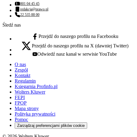
801 04 45 45
Numer telefonu:
redakcja@prawo.pl
Adres email:
22 535 88 00
Numer telefonu:
Śledź nas
Przejdź do naszego profilu na Facebooku
facebook - otwiera się w nowej karcie
Przejdź do naszego profilu na X (dawniej Twitter)
x - otwiera się w nowej karcie
Odwiedź nasz kanał w serwisie YouTube
youtube - otwiera się w nowej karcie
O nas
Zespół
Kontakt
Regulamin
Księgarnia Profinfo.pl
Wolters Kluwer
FEPI
FPOP
Mapa strony
Polityka prywatności
Pomoc
Zarządzaj preferencjami plików cookie
© 2026 Wolters Kluwer