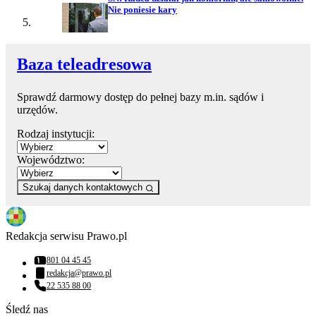
Nie poniesie kary
Baza teleadresowa
Sprawdź darmowy dostęp do pełnej bazy m.in. sądów i
urzędów.
Rodzaj instytucji:
Województwo:
Szukaj danych kontaktowych
Redakcja serwisu Prawo.pl
801 04 45 45
Numer telefonu:
redakcja@prawo.pl
Adres email:
22 535 88 00
Numer telefonu:
Śledź nas