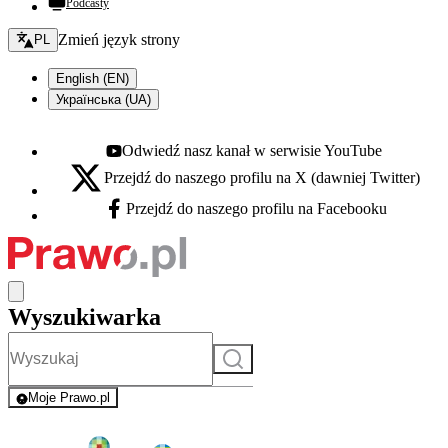
Podcasty
Zmień język - bieżący:
Zmień język strony
PL
English (EN)
Українська (UA)
Odwiedź nasz kanał w serwisie YouTube
Youtube - otwiera się w nowej karcie
Przejdź do naszego profilu na X (dawniej Twitter)
X - otwiera się w nowej karcie
Przejdź do naszego profilu na Facebooku
Facebook - otwiera się w nowej karcie
Wyszukiwarka
Szukaj
Moje Prawo.pl
- rejestracja i logowanie do serwisu