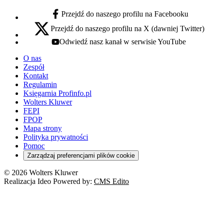
Przejdź do naszego profilu na Facebooku
facebook - otwiera się w nowej karcie
Przejdź do naszego profilu na X (dawniej Twitter)
x - otwiera się w nowej karcie
Odwiedź nasz kanał w serwisie YouTube
youtube - otwiera się w nowej karcie
O nas
Zespół
Kontakt
Regulamin
Księgarnia Profinfo.pl
Wolters Kluwer
FEPI
FPOP
Mapa strony
Polityka prywatności
Pomoc
Zarządzaj preferencjami plików cookie
© 2026 Wolters Kluwer
Realizacja Ideo Powered by:
CMS Edito