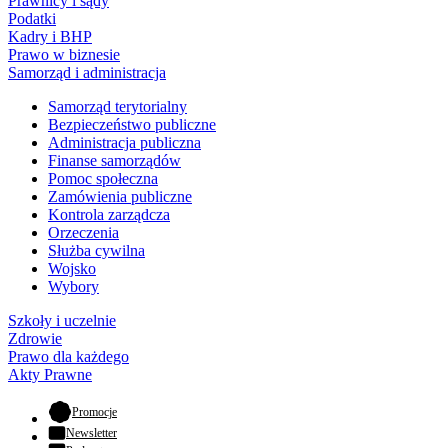
Prawnicy i sądy
Podatki
Kadry i BHP
Prawo w biznesie
Samorząd i administracja
Samorząd terytorialny
Bezpieczeństwo publiczne
Administracja publiczna
Finanse samorządów
Pomoc społeczna
Zamówienia publiczne
Kontrola zarządcza
Orzeczenia
Służba cywilna
Wojsko
Wybory
Szkoły i uczelnie
Zdrowie
Prawo dla każdego
Akty Prawne
- otwiera się w nowej karcie
Promocje
Newsletter