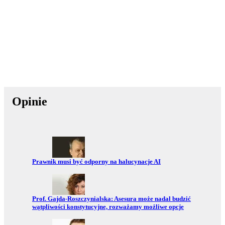
Opinie
Przejdź do:
Prawnik musi być odporny na halucynacje AI
Przejdź do:
Prof. Gajda-Roszczynialska: Asesura może nadal budzić
wątpliwości konstytucyjne, rozważamy możliwe opcje