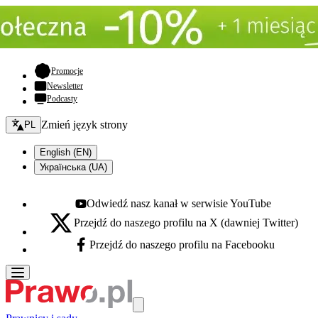
- otwiera się w nowej karcie
Promocje
Newsletter
Podcasty
Zmień język - bieżący:
Zmień język strony
PL
English (EN)
Українська (UA)
Odwiedź nasz kanał w serwisie YouTube
Youtube - otwiera się w nowej karcie
Przejdź do naszego profilu na X (dawniej Twitter)
X - otwiera się w nowej karcie
Przejdź do naszego profilu na Facebooku
Facebook - otwiera się w nowej karcie