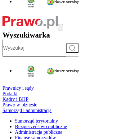
Nasze serwisy
Wyszukiwarka
Szukaj
Nasze serwisy
Prawnicy i sądy
Podatki
Kadry i BHP
Prawo w biznesie
Samorząd i administracja
Samorząd terytorialny
Bezpieczeństwo publiczne
Administracja publiczna
Finanse samorządów