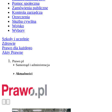
Pomoc społeczna
Zamówienia publiczne
Kontrola zarządcza
Orzeczenia
Służba cywilna
Wojsko
Wybory
Szkoły i uczelnie
Zdrowie
Prawo dla każdego
Akty Prawne
Prawo.pl
Samorząd i administracja
Aktualności